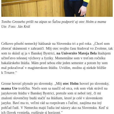
Toniho Grosseho prišli na zápas so Šaľou podporiť aj otec Holm a mama
Ute. Foto: Ján Král
Celkovo pôsobí nemecký hádzanár na Slovensku tri a pol roka. „Chcel som
zbierať skúsenosti v zahraničí. Môj otec svojho času študoval vo Zvolene, tak
som to skúsil aj ja v Banskej Bystrici,
na
Univerzite Mateja Bela
študujem
učiteľstvo telesnej výchovy a fyziky. Momentálne som v treťom ročníku
bakalárskeho štúdia. Mám pred sebou ešte jeden semester a potom by som
mal pokračovať v magisterskom štúdiu. Uvidím, možno aj niekde bližšie
k Trnave.“
Grosse hovorí plynule po slovensky. „Môj
otec Holm
hovorí po slovensky,
mama Ute
trošičku. Niečo som sa naučil od otca, rok som však strávil na
jazykovom štúdiu v Banskej Bystrici, pretože som si nebol istý, či mi
znalosti slovenčiny budú stačiť na štúdium, ktoré je celé v slovenskom
jazyku. Baví ma to, veľmi rád sa rozprávam s ľuďmi, zaujíma ma iný
pohľad ľudí. V Nemecku majú ľudia iné názory ako na Slovensku. Keď si
ich človek vymieňa, rozširuje si horizont.“