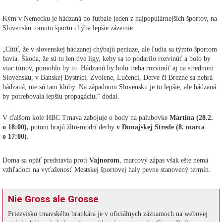
Kým v Nemecku je hádzaná po futbale jeden z najpopulárnejších športov, na
Slovensku tomuto športu chýba lepšie zázemie.
„Cítiť, že v slovenskej hádzanej chýbajú peniaze, ale ľudia sa týmto športom
bavia. Škoda, že sú tu len dve ligy, keby sa to podarilo rozvinúť a bolo by
viac tímov, pomohlo by to. Hádzanú by bolo treba rozvinúť aj na strednom
Slovensku, v Banskej Bystrici, Zvolene, Lučenci, Detve či Brezne sa nehrá
hádzaná, nie sú tam kluby. Na západnom Slovensku je to lepšie, ale hádzaná
by potrebovala lepšiu propagáciu,“ dodal.
V ďalšom kole HBC Trnava zabojuje o body na palubovke
Martina (28.2.
o 18:00),
potom hrajú žlto-modrí derby
v Dunajskej Strede (8. marca
o 17:00)
.
Doma sa opäť predstavia proti
Vajnorom
, marcový zápas však ešte nemá
vzhľadom na vyťaženosť Mestskej športovej haly pevne stanovený termín.
Nie Gross ale Grosse
Priezvisko trnavského brankára je v oficiálnych záznamoch na webovej