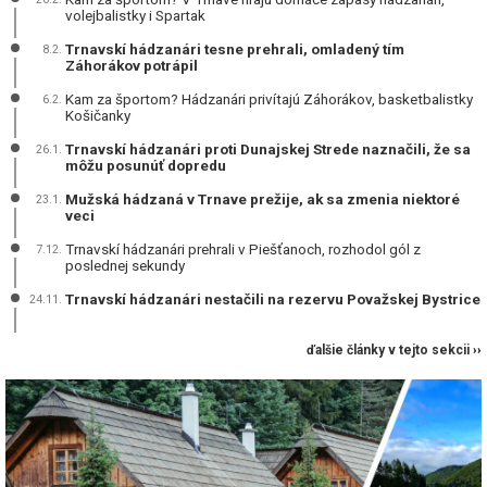
volejbalistky i Spartak
Trnavskí hádzanári tesne prehrali, omladený tím
8.2.
Záhorákov potrápil
Kam za športom? Hádzanári privítajú Záhorákov, basketbalistky
6.2.
Košičanky
Trnavskí hádzanári proti Dunajskej Strede naznačili, že sa
26.1.
môžu posunúť dopredu
Mužská hádzaná v Trnave prežije, ak sa zmenia niektoré
23.1.
veci
Trnavskí hádzanári prehrali v Piešťanoch, rozhodol gól z
7.12.
poslednej sekundy
Trnavskí hádzanári nestačili na rezervu Považskej Bystrice
24.11.
ďalšie články v tejto sekcii ››