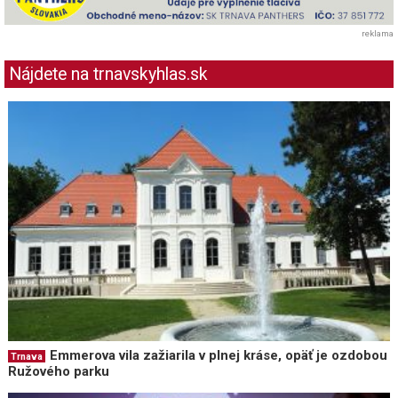
reklama
Nájdete na trnavskyhlas.sk
Emmerova vila zažiarila v plnej kráse, opäť je ozdobou
Trnava
Ružového parku