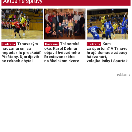
Aktuálne správy
Trnavským
Trénerské
Kam
Hádzaná
Hádzaná
Hádzaná
hádzanárom sa
oko: Karol Debnár
za športom? V Trnave
nepodarilo preskočiť
objavil hviezdneho
hrajú domáce zápasy
Piešťany, Djordjevič
Brestovanského
hádzanári,
po rokoch chytal
na školskom dvore
volejbalistky i Spartak
reklama