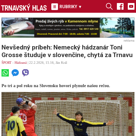
RUBRIKY
▾
reklama
Nevšedný príbeh: Nemecký hádzanár Toni
Grosse študuje v slovenčine, chytá za Trnavu
ŠPORT
-
Hádzaná
| 22.2.2026, 15.16, Ján Král
Po tri a pol roku na Slovensku hovorí plynule našou rečou.