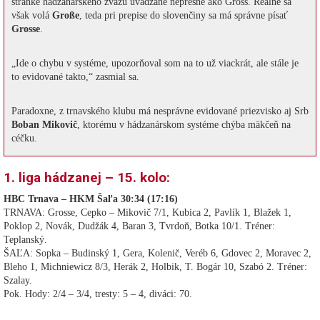
stránke hádzanárskeho zväzu uvádzané nepresne ako Gross. Reálne sa
však volá
Große
, teda pri prepise do slovenčiny sa má správne písať
Grosse
.
„Ide o chybu v systéme, upozorňoval som na to už viackrát, ale stále je
to evidované takto,“ zasmial sa.
Paradoxne, z trnavského klubu má nesprávne evidované priezvisko aj Srb
Boban Mikovič
, ktorému v hádzanárskom systéme chýba mäkčeň na
céčku.
1. liga hádzanej – 15. kolo:
HBC Trnava – HKM Šaľa 30:34 (17:16)
TRNAVA: Grosse, Cepko – Mikovič 7/1, Kubica 2, Pavlík 1, Blažek 1,
Poklop 2, Novák, Dudžák 4, Baran 3, Tvrdoň, Botka 10/1. Tréner:
Teplanský.
ŠAĽA: Sopka – Budinský 1, Gera, Kolenič, Veréb 6, Gdovec 2, Moravec 2,
Bleho 1, Michniewicz 8/3, Herák 2, Holbik, T. Bogár 10, Szabó 2. Tréner:
Szalay.
Pok. Hody: 2/4 – 3/4, tresty: 5 – 4, diváci: 70.