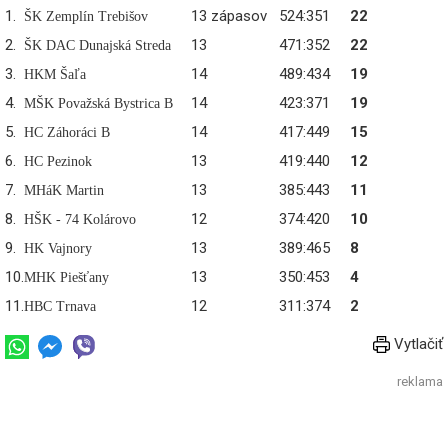
1.
13 zápasov
524:351
22
ŠK Zemplín Trebišov
2.
13
471:352
22
ŠK DAC Dunajská Streda
3.
14
489:434
19
HKM Šaľa
4.
14
423:371
19
MŠK Považská Bystrica B
5.
14
417:449
15
HC Záhoráci B
6.
13
419:440
12
HC Pezinok
7.
13
385:443
11
MHáK Martin
8.
12
374:420
10
HŠK - 74 Kolárovo
9.
13
389:465
8
HK Vajnory
10.
13
350:453
4
MHK Piešťany
11.
12
311:374
2
HBC Trnava
Vytlačiť
reklama