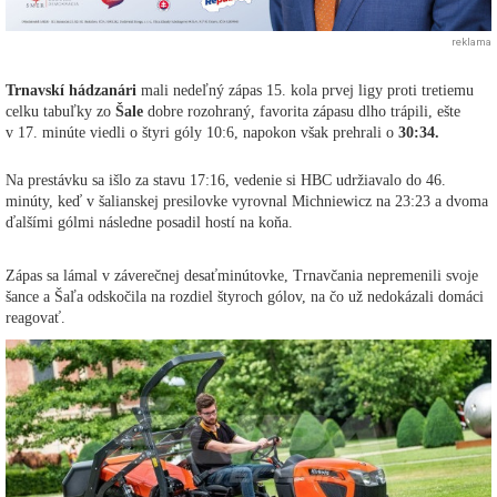
reklama
Trnavskí hádzanári
mali nedeľný zápas 15. kola prvej ligy proti tretiemu
celku tabuľky zo
Šale
dobre rozohraný, favorita zápasu dlho trápili, ešte
v 17. minúte viedli o štyri góly 10:6, napokon však prehrali o
30:34.
Na prestávku sa išlo za stavu 17:16, vedenie si HBC udržiavalo do 46.
minúty, keď v šalianskej presilovke vyrovnal Michniewicz na 23:23 a dvoma
ďalšími gólmi následne posadil hostí na koňa.
Zápas sa lámal v záverečnej desaťminútovke, Trnavčania nepremenili svoje
šance a Šaľa odskočila na rozdiel štyroch gólov, na čo už nedokázali domáci
reagovať.