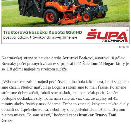
reklama
Na trnavskej strane sa najviac darilo
Arturovi Botkovi,
autorovi 10 gólov.
Rovnaký počet presných zásahov si pripísal hráč Šale
Tomáš Bogár
, ktorý je
so 118 gólmi najlepším strelcom súťaže.
„Výborne sme začali, najmä prvá štvrťhodina bola fakt dobrá, hrali sme, ako
sme chceli. Neskôr nastúpil aj Bogár a razom sme to mali ťažšie. Po zmene
strán sme dobre začali, ťahali sme náskok, mal som však pocit, že nám
postupne odchádzali sily. To sa nám stalo už viackrát, že zápasy od 45.
minúty akoby fyzicky nezvládneme. Treba to zmeniť, keby sme takéto duely
dotiahli do úspešného konca, neboli by sme poslední ale možno na štvrtom –
piatom mieste. To som si istý,“ hodnotil zápas
brankár Trnavy Toni
Grosse
.