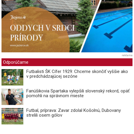
reklama
Odporúčame
Futbalisti ŠK Cífer 1929: Chceme skončiť vyššie ako
v predchádzajúcej sezóne
Fanúšikovia Spartaka vylepšili slovenský rekord, opäť
pomohli na správnom mieste
Futbal, príprava: Zavar zdolal Košolnú, Dubovany
strelili osem gólov