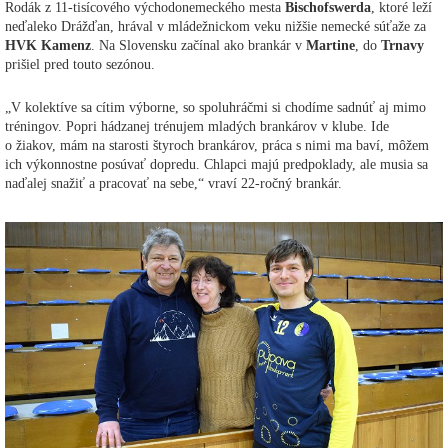
Rodák z 11-tisícového východonemeckého mesta
Bischofswerda
, ktoré leží
neďaleko Drážďan, hrával v mládežnickom veku nižšie nemecké súťaže za
HVK Kamenz
. Na Slovensku začínal ako brankár v
Martine
, do
Trnavy
prišiel pred touto sezónou.
„V kolektíve sa cítim výborne, so spoluhráčmi si chodíme sadnúť aj mimo
tréningov. Popri hádzanej trénujem mladých brankárov v klube. Ide
o žiakov, mám na starosti štyroch brankárov, práca s nimi ma baví, môžem
ich výkonnostne posúvať dopredu. Chlapci majú predpoklady, ale musia sa
naďalej snažiť a pracovať na sebe,“ vraví 22-ročný brankár.