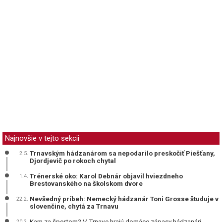
Najnovšie v tejto sekcii
Trnavským hádzanárom sa nepodarilo preskočiť Piešťany,
2.5.
Djordjevič po rokoch chytal
Trénerské oko: Karol Debnár objavil hviezdneho
1.4.
Brestovanského na školskom dvore
Nevšedný príbeh: Nemecký hádzanár Toni Grosse študuje v
22.2.
slovenčine, chytá za Trnavu
Kam za športom? V Trnave hrajú domáce zápasy hádzanári,
20.2.