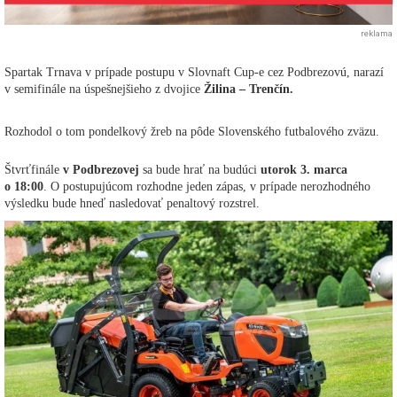
reklama
Spartak Trnava v prípade postupu v Slovnaft Cup-e cez Podbrezovú, narazí
v semifinále na úspešnejšieho z dvojice
Žilina – Trenčín.
Rozhodol o tom pondelkový žreb na pôde Slovenského futbalového zväzu.
Štvrťfinále
v Podbrezovej
sa bude hrať na budúci
utorok 3. marca
o 18:00
. O postupujúcom rozhodne jeden zápas, v prípade nerozhodného
výsledku bude hneď nasledovať penaltový rozstrel.