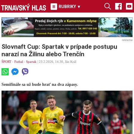
RUBRIKY
▾
reklama
Slovnaft Cup: Spartak v prípade postupu
narazí na Žilinu alebo Trenčín
ŠPORT
-
Futbal
-
Spartak
| 23.2.2026, 14.30, Ján Král
Semifinále sa už bude hrať na dva zápasy.