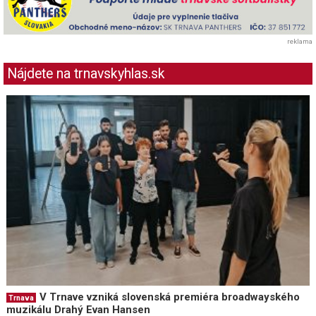
reklama
Nájdete na trnavskyhlas.sk
V Trnave vzniká slovenská premiéra broadwayského
Trnava
muzikálu Drahý Evan Hansen