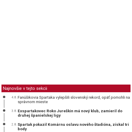
Najnovšie v tejto sekcii
Fanúšikovia Spartaka vylepšili slovenský rekord, opäť pomohli na
4.8.
správnom mieste
Exspartakovec Roko Jureškin má nový klub, zamieril do
3.8.
druhej španielskej ligy
Spartak pokazil Komárnu oslavu nového štadióna, získal tri
2.8.
body