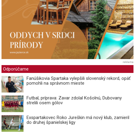
reklama
Odporúčame
Fanúšikovia Spartaka vylepšili slovenský rekord, opäť
pomohli na správnom mieste
Futbal, príprava: Zavar zdolal Košolnú, Dubovany
strelili osem gólov
Exspartakovec Roko Jureškin má nový klub, zamieril
do druhej španielskej ligy