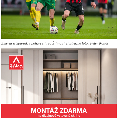
Zmeria si Spartak v pohári sily so Žilinou? Ilustračné foto: Peter Kollár