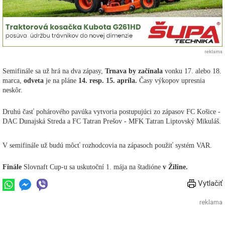
reklama
Semifinále sa už hrá na dva zápasy,
Trnava by začínala
vonku 17. alebo 18.
marca,
odveta
je na pláne
14. resp. 15. apríla.
Časy výkopov upresnia
neskôr.
Druhú časť pohárového pavúka vytvoria postupujúci zo zápasov FC Košice -
DAC Dunajská Streda a FC Tatran Prešov - MFK Tatran Liptovský Mikuláš.
V semifinále už budú môcť rozhodcovia na zápasoch použiť systém VAR.
Finále
Slovnaft Cup-u sa uskutoční 1. mája na štadióne
v Žiline.
Vytlačiť
reklama