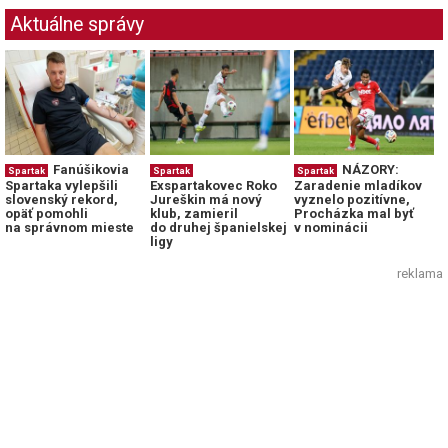
Aktuálne správy
Fanúšikovia
NÁZORY:
Spartak
Spartak
Spartak
Spartaka vylepšili
Exspartakovec Roko
Zaradenie mladíkov
slovenský rekord,
Jureškin má nový
vyznelo pozitívne,
opäť pomohli
klub, zamieril
Procházka mal byť
na správnom mieste
do druhej španielskej
v nominácii
ligy
reklama