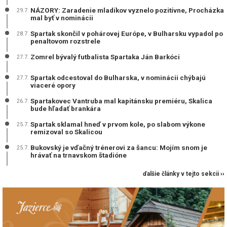
NÁZORY: Zaradenie mladíkov vyznelo pozitívne, Procházka
29.7.
mal byť v nominácii
Spartak skončil v pohárovej Európe, v Bulharsku vypadol po
28.7.
penaltovom rozstrele
Zomrel bývalý futbalista Spartaka Ján Barkóci
27.7.
Spartak odcestoval do Bulharska, v nominácii chýbajú
27.7.
viaceré opory
Spartakovec Vantruba mal kapitánsku premiéru, Skalica
26.7.
bude hľadať brankára
Spartak sklamal hneď v prvom kole, po slabom výkone
25.7.
remizoval so Skalicou
Bukovský je vďačný trénerovi za šancu: Mojím snom je
25.7.
hrávať na trnavskom štadióne
ďalšie články v tejto sekcii ››