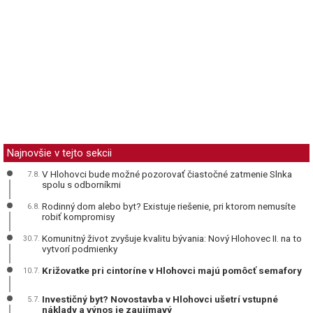
Najnovšie v tejto sekcii
V Hlohovci bude možné pozorovať čiastočné zatmenie Slnka
7.8.
spolu s odborníkmi
Rodinný dom alebo byt? Existuje riešenie, pri ktorom nemusíte
6.8.
robiť kompromisy
Komunitný život zvyšuje kvalitu bývania: Nový Hlohovec II. na to
30.7.
vytvorí podmienky
Križovatke pri cintoríne v Hlohovci majú pomôcť semafory
10.7.
Investičný byt? Novostavba v Hlohovci ušetrí vstupné
5.7.
náklady a výnos je zaujímavý