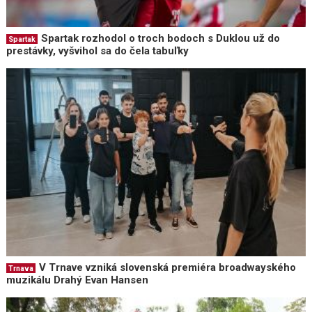
Spartak rozhodol o troch bodoch s Duklou už do
Spartak
prestávky, vyšvihol sa do čela tabuľky
V Trnave vzniká slovenská premiéra broadwayského
Trnava
muzikálu Drahý Evan Hansen