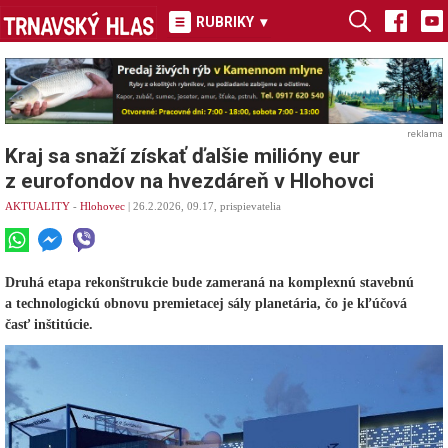
RUBRIKY
▾
reklama
Kraj sa snaží získať ďalšie milióny eur
z eurofondov na hvezdáreň v Hlohovci
AKTUALITY
-
Hlohovec
| 26.2.2026, 09.17, prispievatelia
Druhá etapa rekonštrukcie bude zameraná na komplexnú stavebnú
a technologickú obnovu premietacej sály planetária, čo je kľúčová
časť inštitúcie.