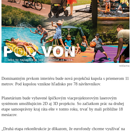
reklama
Dominantným prvkom interiéru bude nová projekčná kupola s priemerom 11
metrov. Pod kupolou vznikne hľadisko pre 78 návštevníkov.
Planetárium bude vybavené špičkovým viacprojektorovým laserovým
systémom umožňujúcim 2D aj 3D projekciu. So začiatkom prác na druhej
etape samosprávny kraj ráta ešte v tomto roku, trvať by mali približne 18
mesiacov.
„Druhá etapa rekonštrukcie je dôkazom, že eurofondy chceme využívať na