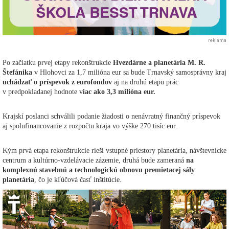
reklama
Po začiatku prvej etapy rekonštrukcie
Hvezdárne a planetária M. R.
Štefánika
v Hlohovci za 1,7 milióna eur sa bude Trnavský samosprávny kraj
uchádzať o príspevok z eurofondov
aj na druhú etapu prác
v predpokladanej hodnote v
iac ako 3,3 milióna eur.
Krajskí poslanci schválili podanie žiadosti o nenávratný finančný príspevok
aj spolufinancovanie z rozpočtu kraja vo výške 270 tisíc eur.
Kým prvá etapa rekonštrukcie rieši vstupné priestory planetária, návštevnícke
centrum a kultúrno-vzdelávacie zázemie, druhá bude zameraná
na
komplexnú stavebnú a technologickú obnovu premietacej sály
planetária
, čo je kľúčová časť inštitúcie.