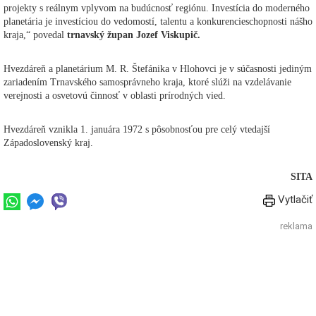
projekty s reálnym vplyvom na budúcnosť regiónu. Investícia do moderného
planetária je investíciou do vedomostí, talentu a konkurencieschopnosti nášho
kraja,“ povedal
trnavský župan Jozef Viskupič.
Hvezdáreň a planetárium M. R. Štefánika v Hlohovci je v súčasnosti jediným
zariadením Trnavského samosprávneho kraja, ktoré slúži na vzdelávanie
verejnosti a osvetovú činnosť v oblasti prírodných vied.
Hvezdáreň vznikla 1. januára 1972 s pôsobnosťou pre celý vtedajší
Západoslovenský kraj.
SITA
Vytlačiť
reklama