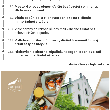
Mesto Hlohovec obnoví ďalšiu časť svojej dominanty,
2.7.
Hlohovského zámku
Vláda odsúhlasila Hlohovcu peniaze na riešenie
2.7.
mimoriadnej situácie
Vlčie hory by po rokoch sľubov mali konečne zostať bez
25.6.
nebezpečných odpadov
V Hlohovci pribúdajú nové cyklistické komunikácie aj
23.6.
prístrešky na bicykle
Hlohovčania chcú na kúpalisku tobogan, o peniaze naň
21.6.
bude radnica žiadať ešte raz
ďalšie články v tejto sekcii ››