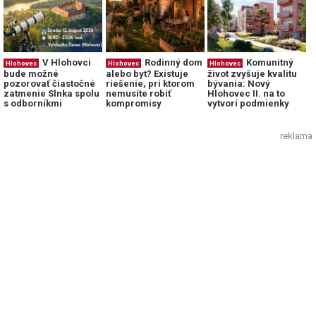
V Hlohovci
Rodinný dom
Komunitný
Hlohovec
Hlohovec
Hlohovec
bude možné
alebo byt? Existuje
život zvyšuje kvalitu
pozorovať čiastočné
riešenie, pri ktorom
bývania: Nový
zatmenie Slnka spolu
nemusíte robiť
Hlohovec II. na to
s odborníkmi
kompromisy
vytvorí podmienky
reklama