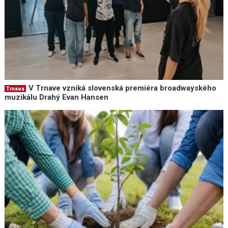
V Trnave vzniká slovenská premiéra broadwayského
Trnava
muzikálu Drahý Evan Hansen