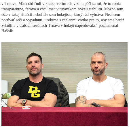
v Trnave. Mám rád ľudí v klube, verím ich vízii a páči sa mi, že to robia
transparentne, férovo a chcú mať v trnavskom hokeji stabilitu. Možno som
ešte v takej situácii nebol ale som hokejista, ktorý rád vyhráva. Nechcem
počúvať reči o vypadnutí, urobíme s chalanmi všetko pre to, aby sme baráž
zvládli a v ďalších sezónach Trnava v hokeji napredovala," poznamenal
Haščák.