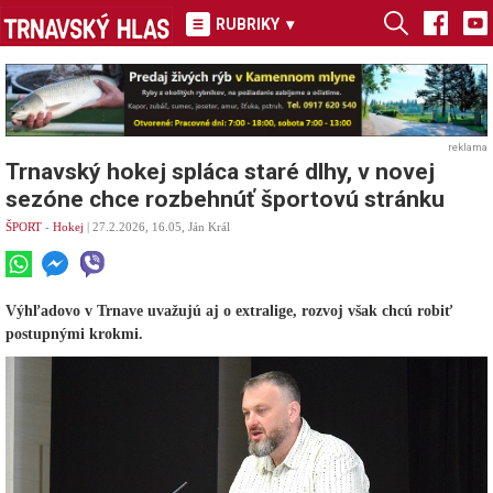
RUBRIKY
▾
reklama
Trnavský hokej spláca staré dlhy, v novej
sezóne chce rozbehnúť športovú stránku
ŠPORT
-
Hokej
| 27.2.2026, 16.05, Ján Král
Výhľadovo v Trnave uvažujú aj o extralige, rozvoj však chcú robiť
postupnými krokmi.