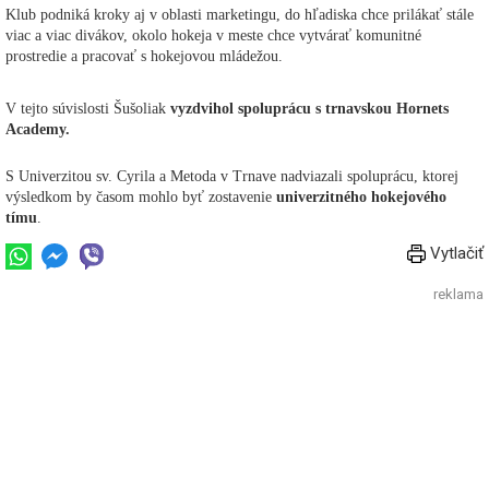
Klub podniká kroky aj v oblasti marketingu, do hľadiska chce prilákať stále
viac a viac divákov, okolo hokeja v meste chce vytvárať komunitné
prostredie a pracovať s hokejovou mládežou.
V tejto súvislosti Šušoliak
vyzdvihol spoluprácu s trnavskou Hornets
Academy.
S Univerzitou sv. Cyrila a Metoda v Trnave nadviazali spoluprácu, ktorej
výsledkom by časom mohlo byť zostavenie
univerzitného hokejového
tímu
.
Vytlačiť
reklama