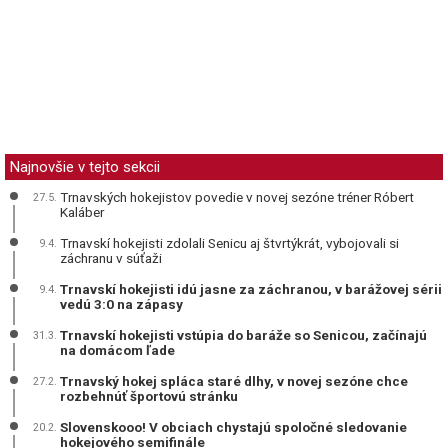
Najnovšie v tejto sekcii
Trnavských hokejistov povedie v novej sezóne tréner Róbert
27.5.
Kaláber
Trnavskí hokejisti zdolali Senicu aj štvrtýkrát, vybojovali si
9.4.
záchranu v súťaži
Trnavskí hokejisti idú jasne za záchranou, v barážovej sérii
9.4.
vedú 3:0 na zápasy
Trnavskí hokejisti vstúpia do baráže so Senicou, začínajú
31.3.
na domácom ľade
Trnavský hokej spláca staré dlhy, v novej sezóne chce
27.2.
rozbehnúť športovú stránku
Slovenskooo! V obciach chystajú spoločné sledovanie
20.2.
hokejového semifinále