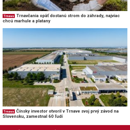
Trnavčania opäť dostanú strom do záhrady, najviac
Trnava
chcú marhule a platany
Čínsky investor otvoril v Trnave svoj prvý závod na
Trnava
Slovensku, zamestnal 60 ľudí