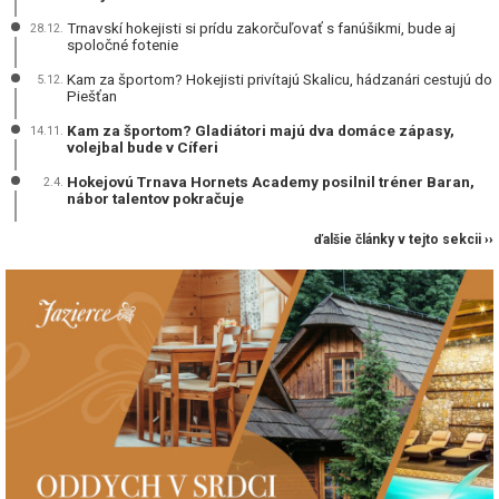
Trnavskí hokejisti si prídu zakorčuľovať s fanúšikmi, bude aj
28.12.
spoločné fotenie
Kam za športom? Hokejisti privítajú Skalicu, hádzanári cestujú do
5.12.
Piešťan
Kam za športom? Gladiátori majú dva domáce zápasy,
14.11.
volejbal bude v Cíferi
Hokejovú Trnava Hornets Academy posilnil tréner Baran,
2.4.
nábor talentov pokračuje
ďalšie články v tejto sekcii ››