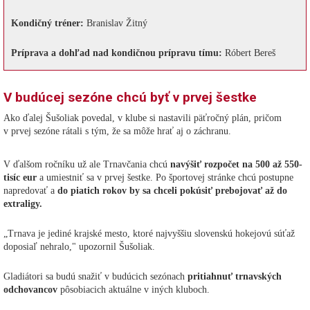
Kondičný tréner:
Branislav Žitný
Príprava a dohľad nad kondičnou prípravu tímu:
Róbert Bereš
V budúcej sezóne chcú byť v prvej šestke
Ako ďalej Šušoliak povedal, v klube si nastavili päťročný plán, pričom
v prvej sezóne rátali s tým, že sa môže hrať aj o záchranu.
V ďalšom ročníku už ale Trnavčania chcú
navýšiť rozpočet na 500 až 550-
tisíc eur
a umiestniť sa v prvej šestke. Po športovej stránke chcú postupne
napredovať a
do piatich rokov by sa chceli pokúsiť prebojovať až do
extraligy.
„Trnava je jediné krajské mesto, ktoré najvyššiu slovenskú hokejovú súťaž
doposiaľ nehralo," upozornil Šušoliak.
Gladiátori sa budú snažiť v budúcich sezónach
pritiahnuť trnavských
odchovancov
pôsobiacich aktuálne v iných kluboch.