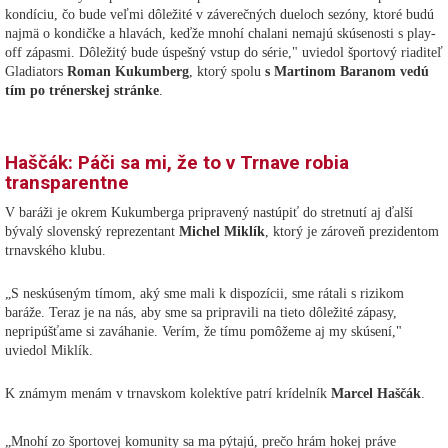
kondíciu, čo bude veľmi dôležité v záverečných dueloch sezóny, ktoré budú
najmä o kondičke a hlavách, keďže mnohí chalani nemajú skúsenosti s play-
off zápasmi. Dôležitý bude úspešný vstup do série," uviedol športový riaditeľ
Gladiators
Roman Kukumberg
, ktorý spolu
s Martinom Baranom vedú
tím po trénerskej stránke
.
Haščák: Páči sa mi, že to v Trnave robia
transparentne
V baráži je okrem Kukumberga pripravený nastúpiť do stretnutí aj ďalší
bývalý slovenský reprezentant
Michel Miklík
, ktorý je zároveň prezidentom
trnavského klubu.
„S neskúseným tímom, aký sme mali k dispozícii, sme rátali s rizikom
baráže. Teraz je na nás, aby sme sa pripravili na tieto dôležité zápasy,
nepripúšťame si zaváhanie. Verím, že tímu pomôžeme aj my skúsení,"
uviedol Miklík.
K známym menám v trnavskom kolektíve patrí krídelník
Marcel Haščák
.
„Mnohí zo športovej komunity sa ma pýtajú, prečo hrám hokej práve