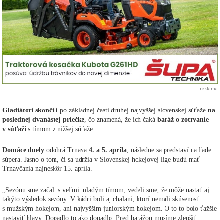
reklama
Gladiátori skončili
po základnej časti druhej najvyššej slovenskej súťaže
na
poslednej dvanástej priečke
, čo znamená, že ich čaká
baráž o zotrvanie
v súťaži
s tímom z nižšej súťaže.
Domáce duely
odohrá Trnava
4. a 5. apríla
, následne sa predstaví na ľade
súpera. Jasno o tom, či sa udržia v Slovenskej hokejovej lige budú mať
Trnavčania najneskôr 15. apríla.
„Sezónu sme začali s veľmi mladým tímom, vedeli sme, že môže nastať aj
takýto výsledok sezóny. V kádri boli aj chalani, ktorí nemali skúsenosť
s mužským hokejom, ani najvyšším juniorským hokejom. O to to bolo ťažšie
nastaviť hlavy. Dopadlo to ako dopadlo. Pred barážou musíme zlepšiť