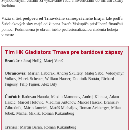
zvýhodnenými cenami za využívanie ľadu a investíciami do infraštruktúry
štadióna.
Vážia si tiež
podporu od Trnavského samosprávneho kraja
, kde podľa
Šušoliakových slov majú od župana Jozefa Viskupiča prisľúbenú finančnú
pomoc. Podmienená je okrem iného profesionalizáciou riadenia hokeja
v meste.
Tím HK Gladiators Trnava pre barážové zápasy
Brankári:
Juraj Hollý, Matej Vereš
Obrancovia:
Marián Haborák, Andrej Škultéty, Matej Sabo, Volodymyr
Volkov, Marek Scheuer, William Hauser, Dominik Bottán, Richard
Fugersy, Filip Fajnor, Alex Bíly
Útočníci:
Radovan Hanula, Maxim Mamonov, Andrej Klapica, Adam
Haščič, Marcel Holovič, Vladimír Antonov, Marcel Haščák, Branislav
Záhradník, Mário Jamrich, Matúš Michaljov, Roman Achberger, Milan
Jobek, Michel Miklík, Roman Kukumberg
Tréneri:
Martin Baran, Roman Kukumberg