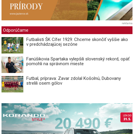
reklama
Odporúčame
Futbalisti ŠK Cífer 1929: Chceme skončiť vyššie ako
v predchádzajúcej sezóne
Fanúšikovia Spartaka vylepšili slovenský rekord, opäť
pomohli na správnom mieste
Futbal, príprava: Zavar zdolal Košolnú, Dubovany
strelili osem gólov