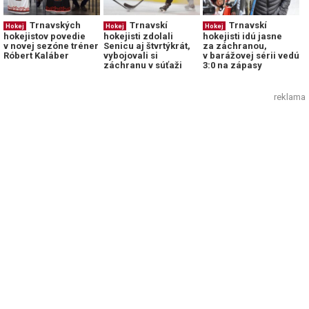
Trnavských
Trnavskí
Trnavskí
Hokej
Hokej
Hokej
hokejistov povedie
hokejisti zdolali
hokejisti idú jasne
v novej sezóne tréner
Senicu aj štvrtýkrát,
za záchranou,
Róbert Kaláber
vybojovali si
v barážovej sérii vedú
záchranu v súťaži
3:0 na zápasy
reklama