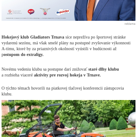
reklama
Hokejový klub Gladiators Trnava
síce neprežíva po športovej stránke
vydarenú sezónu, má však smelé plány na postupné zvyšovanie výkonnosti
A-tímu, ktoré by za priaznivých okolností vyústili v budúcnosti až
p
ostupom do extraligy.
Novému vedeniu klubu sa postupne darí znižovať
staré dlhy klubu
a rozbieha viaceré
aktivity pre rozvoj hokeja v Trnave.
O týchto témach hovorili na piatkovej tlačovej konferencii zástupcovia
klubu.