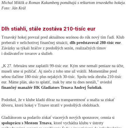
Michal Miklík a Roman Kukumberg pomáhajú s reštartom trnavského hokeja.
Foto: Ján Král
Dlh stiahli, stále zostáva 210-tisíc eur
Trnavský hokej prevzal pred aktuálnou sezónou do rúk nový tím ľudí. Klub
preberali v nelichotivej finančnej situácii,
dlh predstavoval 280-tisíc eur
.
Záväzky sa týkali hráčov z predošlých sezón, realizačných tímov
i dodávateľov tovarov a služieb.
„K 27. februáru sme zaplatili 99-tisíc eur. Kým sme nemali peniaze na účte,
museli sme si požičať. Aj niečo z toho sme už vrátili. Momentálne pred
sebou tlačíme 180-tisíc plus nejakých 30-tisíc. Spolu teda zhruba 210-tisíc
eur. Máme plán, ako to splatiť, inak by sme tu dnes nestáli," uviedol
finančný manažér HK Gladiators Trnava Andrej Šušoliak
.
Podotkol, že v klube kladú dôraz na transparentnosť a snažia sa získať
dôveru, ktorú hokej v Trnave stratil v predošlých obdobiach.
Gladiátorom sa podarilo získať viacerých nových sponzorov, cennia si
spoluprácu s Mestom Trnava
, ktoré vychádza klubu v ústrety