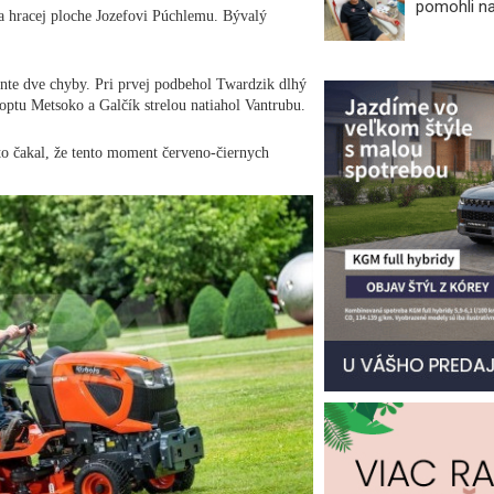
pomohli n
a hracej ploche Jozefovi Púchlemu. Bývalý
onte dve chyby. Pri prvej podbehol Twardzik dlhý
loptu Metsoko a Galčík strelou natiahol Vantrubu.
to čakal, že tento moment červeno-čiernych