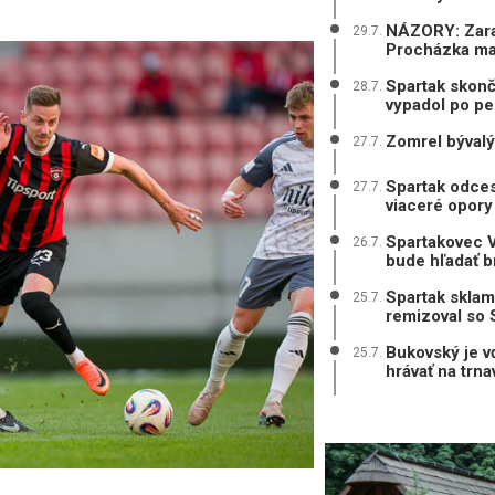
NÁZORY: Zarad
29.7.
Procházka mal
Spartak skonč
28.7.
vypadol po pe
Zomrel bývalý
27.7.
Spartak odces
27.7.
viaceré opory
Spartakovec V
26.7.
bude hľadať b
Spartak sklam
25.7.
remizoval so 
Bukovský je v
25.7.
hrávať na trn