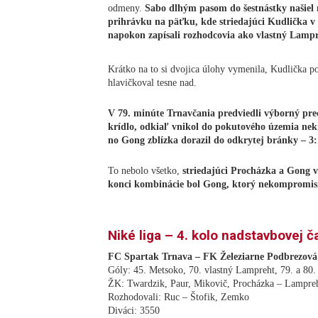
odmeny.
Sabo dlhým pasom do šestnástky našiel 
prihrávku na päťku, kde striedajúci Kudlička v 
napokon zapísali rozhodcovia ako vlastný Lampre
Krátko na to si dvojica úlohy vymenila, Kudlička po
hlavičkoval tesne nad.
V 79. minúte Trnavčania predviedli výborný pre
krídlo, odkiaľ vnikol do pokutového územia nekr
no Gong zblízka dorazil do odkrytej bránky – 3:
To nebolo všetko,
striedajúci Procházka a Gong v
konci kombinácie bol Gong, ktorý nekompromisn
Niké liga – 4. kolo nadstavbovej ča
FC Spartak Trnava – FK Železiarne Podbrezová 
Góly: 45. Metsoko, 70. vlastný Lampreht, 79. a 80.
ŽK: Twardzik, Paur, Mikovič, Procházka – Lampreh
Rozhodovali: Ruc – Štofik, Zemko
Diváci: 3550