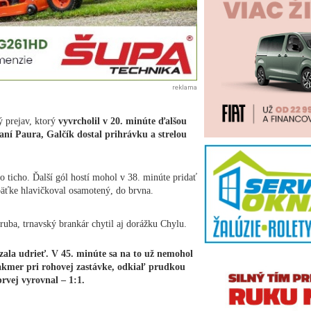
reklama
 prejav, ktorý
vyvrcholil v 20. minúte ďalšou
daní Paura, Galčík dostal prihrávku a strelou
dlo ticho. Ďalší gól hostí mohol v 38. minúte pridať
äťke hlavičkoval osamotený, do brvna.
ruba, trnavský brankár chytil aj dorážku Chylu.
zala udrieť. V 45. minúte sa na to už nemohol
 takmer pri rohovej zastávke, odkiaľ prudkou
prvej vyrovnal – 1:1.