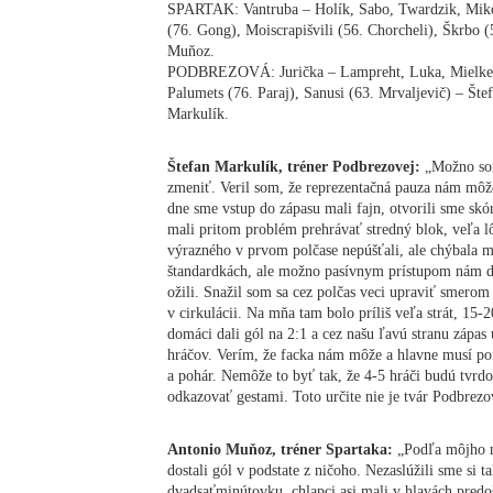
SPARTAK: Vantruba – Holík, Sabo, Twardzik, Mikov
(76. Gong), Moiscrapišvili (56. Chorcheli), Škrbo (
Muňoz.
PODBREZOVÁ: Jurička – Lampreht, Luka, Mielke (8
Palumets (76. Paraj), Sanusi (63. Mrvaljevič) – Šte
Markulík.
Štefan Markulík, tréner Podbrezovej:
„Možno som
zmeniť. Veril som, že reprezentačná pauza nám môže
dne sme vstup do zápasu mali fajn, otvorili sme skó
mali pritom problém prehrávať stredný blok, veľa l
výrazného v prvom polčase nepúšťali, ale chýbala 
štandardkách, ale možno pasívnym prístupom nám d
ožili. Snažil som sa cez polčas veci upraviť smerom k
v cirkulácii. Na mňa tam bolo príliš veľa strát, 15
domáci dali gól na 2:1 a cez našu ľavú stranu zápas 
hráčov. Verím, že facka nám môže a hlavne musí po
a pohár. Nemôže to byť tak, že 4-5 hráči budú tvrdo
odkazovať gestami. Toto určite nie je tvár Podbrezo
Antonio Muňoz, tréner Spartaka:
„Podľa môjho n
dostali gól v podstate z ničoho. Nezaslúžili sme si 
dvadsaťminútovku, chlapci asi mali v hlavách predo