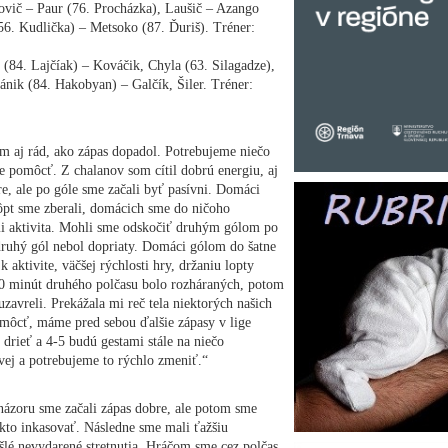
ič – Paur (76. Procházka), Laušič – Azango
56. Kudlička) – Metsoko (87. Ďuriš). Tréner:
4. Lajčíak) – Kováčik, Chyla (63. Silagadze),
fánik (84. Hakobyan) – Galčík, Šiler. Tréner:
 aj rád, ako zápas dopadol. Potrebujeme niečo
 pomôcť. Z chalanov som cítil dobrú energiu, aj
re, ale po góle sme začali byť pasívni. Domáci
ôpt sme zberali, domácich sme do ničoho
mi aktivita. Mohli sme odskočiť druhým gólom po
ruhý gól nebol dopriaty. Domáci gólom do šatne
 aktivite, väčšej rýchlosti hry, držaniu lopty
-20 minút druhého polčasu bolo rozháraných, potom
uzavreli. Prekážala mi reč tela niektorých našich
môcť, máme pred sebou ďalšie zápasy v lige
 drieť a 4-5 budú gestami stále na niečo
vej a potrebujeme to rýchlo zmeniť.“
ázoru sme začali zápas dobre, ale potom sme
takto inkasovať. Následne sme mali ťažšiu
šlé nevydarené stretnutia. Hráčom sme cez polčas