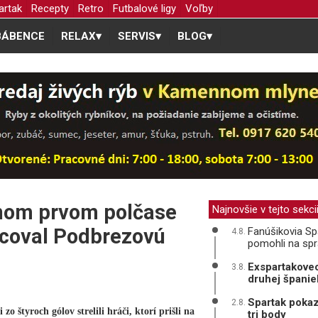
artak
Recepty
Retro
Futbalové ligy
Voľby
BÁBENCE
RELAX
▾
SERVIS
▾
BLOG
▾
nom prvom polčase
Najnovšie v tejto sekci
lcoval Podbrezovú
Fanúšikovia Spa
4.8.
pomohli na sp
Exspartakovec
3.8.
druhej španiel
Spartak pokaz
2.8.
zo štyroch gólov strelili hráči, ktorí prišli na
tri body