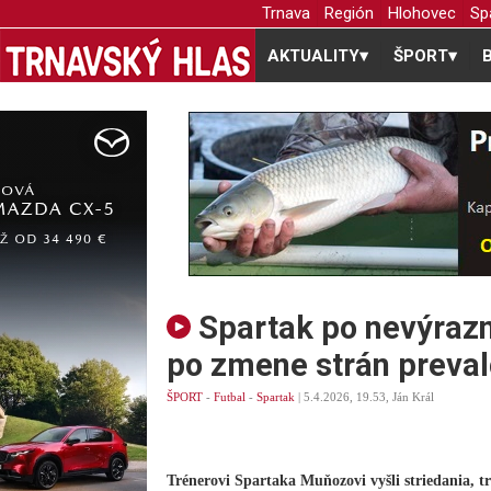
Trnava
Región
Hlohovec
Sp
AKTUALITY
▾
ŠPORT
▾
Spartak po nevýraz
po zmene strán preva
ŠPORT
-
Futbal
-
Spartak
| 5.4.2026, 19.53, Ján Král
Trénerovi Spartaka Muňozovi vyšli striedania, tri 