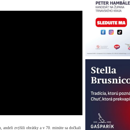
, andeli zvýšili obrátky a v 70. minúte sa dočkali