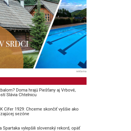
reklama
balom? Doma hrajú Piešťany aj Vrbové,
stí Slávia Chtelnicu
 ŠK Cífer 1929: Chceme skončiť vyššie ako
dzajúcej sezóne
a Spartaka vylepšili slovenský rekord, opäť