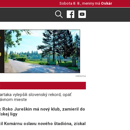
Sobota 8. 8., meniny má
Oskár
reklama
i
rtaka vylepšili slovenský rekord, opäť
rávnom mieste
 Roko Jureškin má nový klub, zamieril do
skej ligy
il Komárnu oslavu nového štadióna, získal