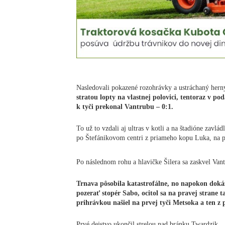
Nasledovali pokazené rozohrávky a ustráchaný herný
stratou lopty na vlastnej polovici, tentoraz v po
k tyči prekonal Vantrubu – 0:1.
To už to vzdali aj ultras v kotli a na štadióne zavlá
po Štefánikovom centri z priameho kopu Luka, na p
Po následnom rohu a hlavičke Šilera sa zaskvel Vant
Trnava pôsobila katastrofálne, no napokon doká
pozerať stopér Sabo, ocitol sa na pravej strane
prihrávkou našiel na prvej tyči Metsoka a ten z 
Prvé dejstvo ukončil strelou nad bránku Twardzik.