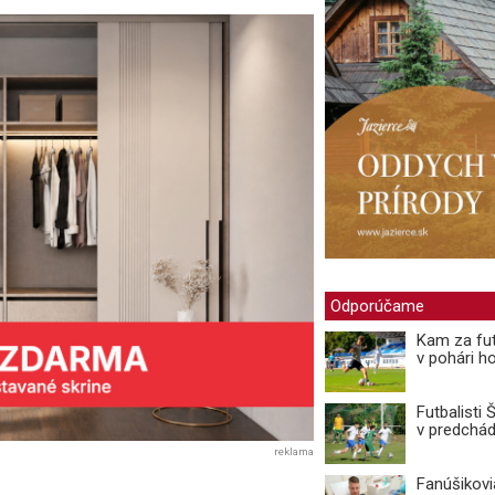
Odporúčame
Kam za fut
v pohári ho
Futbalisti
v predchá
reklama
Fanúšikovi