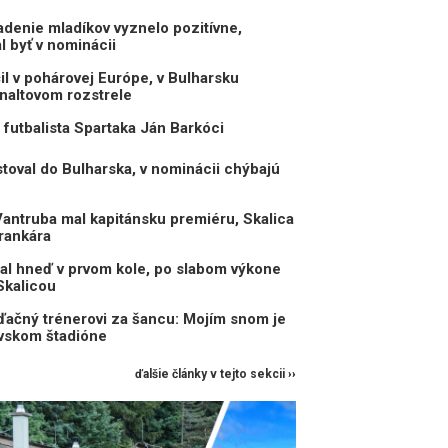
enie mladíkov vyznelo pozitívne,
 byť v nominácii
il v pohárovej Európe, v Bulharsku
naltovom rozstrele
 futbalista Spartaka Ján Barkóci
toval do Bulharska, v nominácii chýbajú
antruba mal kapitánsku premiéru, Skalica
rankára
al hneď v prvom kole, po slabom výkone
Skalicou
ďačný trénerovi za šancu: Mojím snom je
avskom štadióne
ďalšie články v tejto sekcii ››