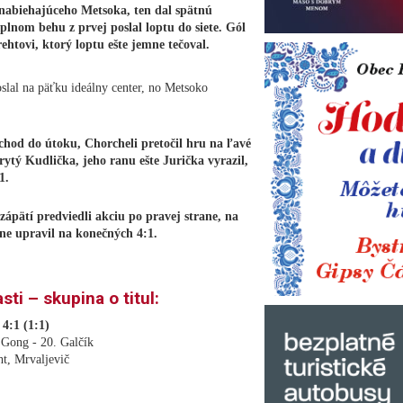
nabiehajúceho Metsoka, ten dal spätnú
plnom behu z prvej poslal loptu do siete. Gól
htovi, ktorý loptu ešte jemne tečoval.
slal na päťku ideálny center, no Metsoko
chod do útoku, Chorcheli pretočil hru na ľavé
ytý Kudlička, jeho ranu ešte Jurička vyrazil,
1.
zápätí predviedli akciu po pravej strane, na
e upravil na konečných 4:1.
sti – skupina o titul:
4:1 (1:1)
 Gong - 20. Galčík
t, Mrvaljevič