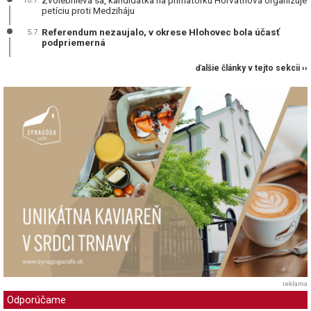
Zvolebnieva sa, kandidátka na primátorku Horváthová organizuje
10.7.
petíciu proti Medziháju
Referendum nezaujalo, v okrese Hlohovec bola účasť
5.7.
podpriemerná
ďalšie články v tejto sekcii ››
reklama
Odporúčame