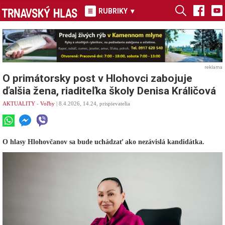
RUBRIKY
▾
reklama
O primátorsky post v Hlohovci zabojuje
ďalšia žena, riaditeľka školy Denisa Králičová
AKTUALITY
-
Voľby
| 8.4.2026, 14.24, prispievatelia
O hlasy Hlohovčanov sa bude uchádzať ako nezávislá kandidátka.