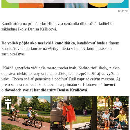
reklama
Kandidatúru na primátorku Hlohovca oznámila dlhoročná riaditeľka
základnej školy Denisa Králičová.
Do volieb pôjde ako nezávislá kandidátka
, kandidovať bude s tímom
kandidátov na poslancov na všetky miesta v hlohovskom mestskom
zastupiteľstve.
„Každá generácia vidí naše mesto trochu inak. Niekto rieši školy, niekto
dopravu, niekto to, aby sa tu dalo dôstojne a bezpečne žiť aj vo vyššom
veku. Chcem spájať generácie a počúvať ľudí naprieč celým mestom. Aj
preto som sa rozhodla kandidovať na primátorku Hlohovca, “
hovorí
o dôvodoch svojej kandidatúry Denisa Králičová.