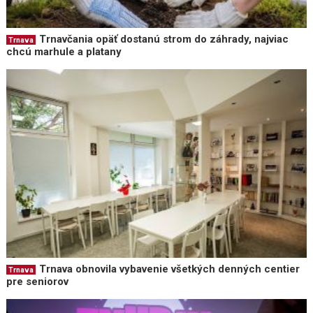
Trnavčania opäť dostanú strom do záhrady, najviac
Trnava
chcú marhule a platany
Trnava obnovila vybavenie všetkých denných centier
Trnava
pre seniorov