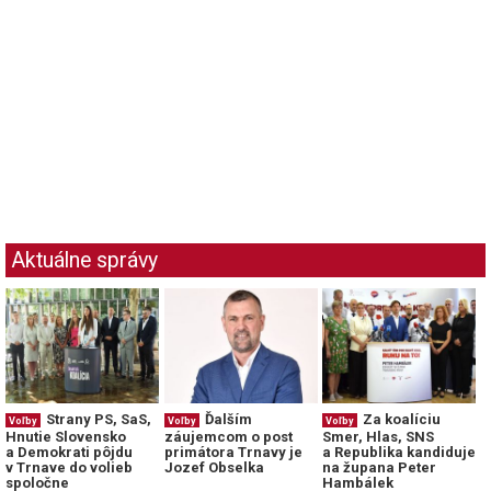
Aktuálne správy
Strany PS, SaS,
Ďalším
Za koalíciu
Voľby
Voľby
Voľby
Hnutie Slovensko
záujemcom o post
Smer, Hlas, SNS
a Demokrati pôjdu
primátora Trnavy je
a Republika kandiduje
v Trnave do volieb
Jozef Obselka
na župana Peter
spoločne
Hambálek