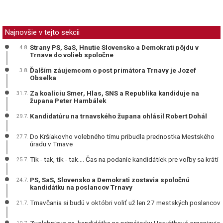
Najnovšie v tejto sekcii
Strany PS, SaS, Hnutie Slovensko a Demokrati pôjdu v
4.8.
Trnave do volieb spoločne
Ďalším záujemcom o post primátora Trnavy je Jozef
3.8.
Obselka
Za koalíciu Smer, Hlas, SNS a Republika kandiduje na
31.7.
župana Peter Hambálek
Kandidatúru na trnavského župana ohlásil Robert Dohál
29.7.
Do Kršiakovho volebného tímu pribudla prednostka Mestského
27.7.
úradu v Trnave
Tik - tak, tik - tak.... Čas na podanie kandidátiek pre voľby sa kráti
25.7.
PS, SaS, Slovensko a Demokrati zostavia spoločnú
24.7.
kandidátku na poslancov Trnavy
Trnavčania si budú v októbri voliť už len 27 mestských poslancov
21.7.