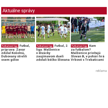
Aktuálne správy
Futbal,
Futbal, 2.
Kam
Futbalové ligy
Futbalové ligy
Futbalové ligy
príprava: Zavar
liga: Malženice
za futbalom?
zdolal Košolnú,
v divácky
Malženice privítajú
Dubovany strelili
zaujímavom dueli
Slovan B, v pohári hrá
osem gólov
zdolali béčko Slovana
Vrbové s Trebaticami
reklama