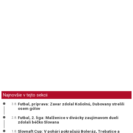
Najnovšie v tejto sekcii
Futbal, príprava: Zavar zdolal Košolnú, Dubovany strelili
3.8.
osem gólov
Futbal, 2. liga: Malženice v divácky zaujímavom dueli
2.8.
zdolali béčko Slovana
Slovnaft Cup: V pohári pokračujú Boleráz, Trebatice a
1.8.