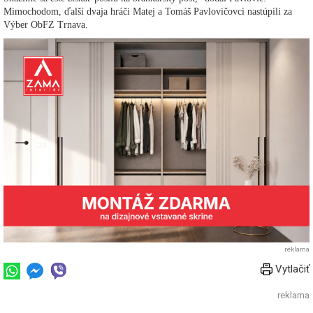
Mimochodom, ďalší dvaja hráči Matej a Tomáš Pavlovičovci nastúpili za
Výber ObFZ Trnava.
reklama
Vytlačiť
reklama