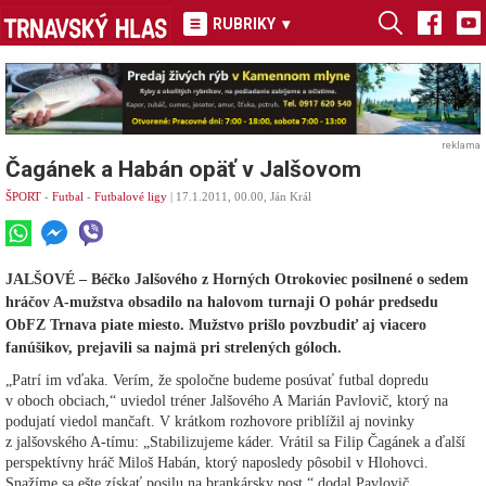
RUBRIKY
▾
reklama
Čagánek a Habán opäť v Jalšovom
ŠPORT
-
Futbal
-
Futbalové ligy
| 17.1.2011, 00.00, Ján Král
JALŠOVÉ – Béčko Jalšového z Horných Otrokoviec posilnené o sedem
hráčov A-mužstva obsadilo na halovom turnaji O pohár predsedu
ObFZ Trnava piate miesto. Mužstvo prišlo povzbudiť aj viacero
fanúšikov, prejavili sa najmä pri strelených góloch.
„Patrí im vďaka. Verím, že spoločne budeme posúvať futbal dopredu
v oboch obciach,“ uviedol tréner Jalšového A Marián Pavlovič, ktorý na
podujatí viedol mančaft. V krátkom rozhovore priblížil aj novinky
z jalšovského A-tímu: „Stabilizujeme káder. Vrátil sa Filip Čagánek a ďalší
perspektívny hráč Miloš Habán, ktorý naposledy pôsobil v Hlohovci.
Snažíme sa ešte získať posilu na brankársky post,“ dodal Pavlovič.