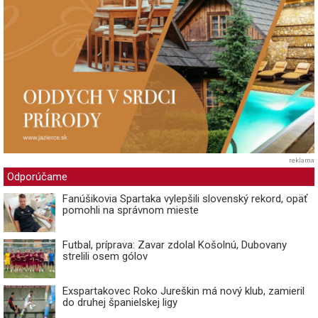
reklama
Odporúčame
Fanúšikovia Spartaka vylepšili slovenský rekord, opäť
pomohli na správnom mieste
Futbal, príprava: Zavar zdolal Košolnú, Dubovany
strelili osem gólov
Exspartakovec Roko Jureškin má nový klub, zamieril
do druhej španielskej ligy