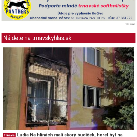
reklama
Nájdete na trnavskyhlas.sk
Ľudia Na hlinách mali skorý budíček, horel byt na
Trnava