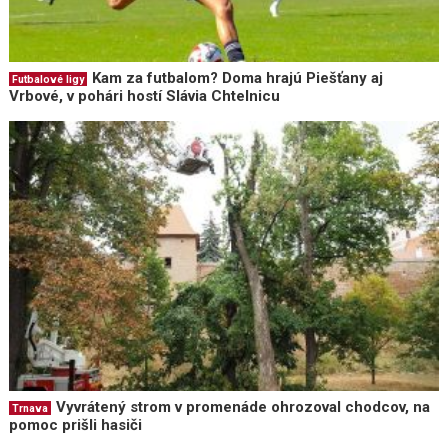
Kam za futbalom? Doma hrajú Piešťany aj
Futbalové ligy
Vrbové, v pohári hostí Slávia Chtelnicu
Vyvrátený strom v promenáde ohrozoval chodcov, na
Trnava
pomoc prišli hasiči