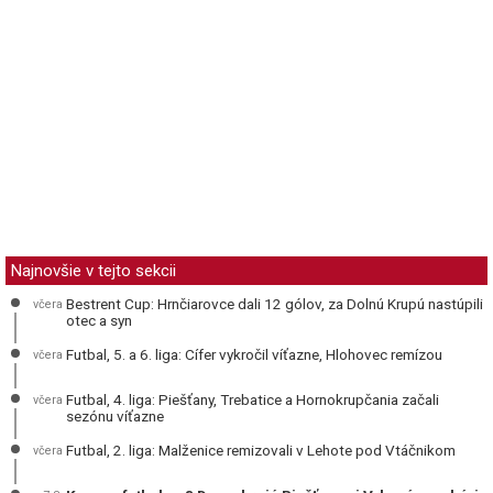
Najnovšie v tejto sekcii
Bestrent Cup: Hrnčiarovce dali 12 gólov, za Dolnú Krupú nastúpili
včera
otec a syn
Futbal, 5. a 6. liga: Cífer vykročil víťazne, Hlohovec remízou
včera
Futbal, 4. liga: Piešťany, Trebatice a Hornokrupčania začali
včera
sezónu víťazne
Futbal, 2. liga: Malženice remizovali v Lehote pod Vtáčnikom
včera