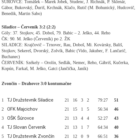
ŠÚROVCE: Tomášek – Marek Jobek, Študenc, J. Richnák, P. Sklenár,
Gábor, Bukovský, Ďuriš, Krchnák, Klačo, Rutič (M. Bohunický, Hudcovič,
Benedik, Martin Sabo)
Siladice – Červeník 3:2 (2:2)
Góly: 37. Stojkov, 45. Doboš, 79. Babic – 2. Ješko, 44. Reho
ČK: 90. M. Ješko (Červeník) po 2. ŽK
SILADICE: Krajčovič – Trnovec, Rau, Doboš, Mi. Kovársky, Bališ,
Stojkov, Sekereš, Dvorský, Zolvík, Babic (Vido, Jakubec, F. Lančarič,
Buchanec)
ČERVENÍK: Székely – Orolín, Sedlák, Nemec, Reho, Gábriš, Kučerka,
Kopún, Farkaš, M. Ješko, Gatci (Jančička, Janík)
Zvončín – Drahovce 3:0 kontumačne
TJ Družstevník Siladice
1
21
16
3
2
79:27
51
OFK Majcichov
2
21
15
1
5
56:34
46
OŠK Šúrovce
3
21
13
4
4
52:27
43
TJ Slovan Červeník
4
21
13
1
7
64:34
40
TJ Družstevník Zvončín
5
21
12
0
9
66:51
36