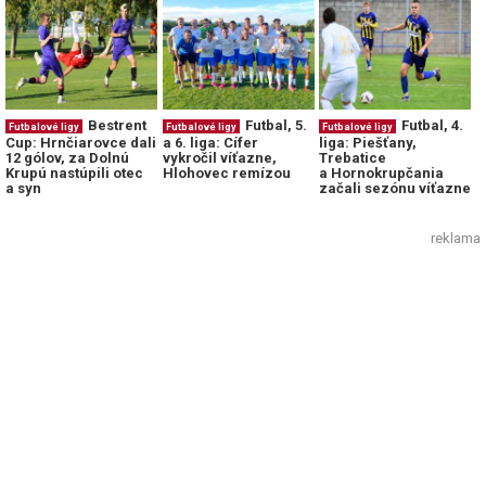
Bestrent
Futbal, 5.
Futbal, 4.
Futbalové ligy
Futbalové ligy
Futbalové ligy
Cup: Hrnčiarovce dali
a 6. liga: Cífer
liga: Piešťany,
12 gólov, za Dolnú
vykročil víťazne,
Trebatice
Krupú nastúpili otec
Hlohovec remízou
a Hornokrupčania
a syn
začali sezónu víťazne
reklama