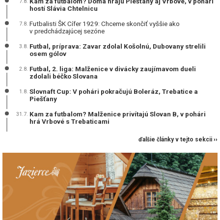
Kam za futbalom? Doma hrajú Piešťany aj Vrbové, v pohári
7.8.
hostí Slávia Chtelnicu
Futbalisti ŠK Cífer 1929: Chceme skončiť vyššie ako
7.8.
v predchádzajúcej sezóne
Futbal, príprava: Zavar zdolal Košolnú, Dubovany strelili
3.8.
osem gólov
Futbal, 2. liga: Malženice v divácky zaujímavom dueli
2.8.
zdolali béčko Slovana
Slovnaft Cup: V pohári pokračujú Boleráz, Trebatice a
1.8.
Piešťany
Kam za futbalom? Malženice privítajú Slovan B, v pohári
31.7.
hrá Vrbové s Trebaticami
ďalšie články v tejto sekcii ››