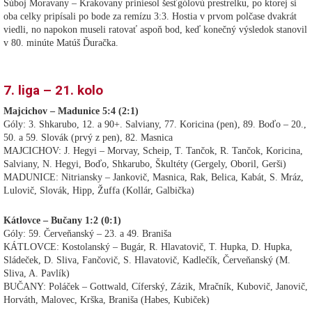
Súboj Moravany – Krakovany priniesol šesťgólovú prestrelku, po ktorej si
oba celky pripísali po bode za remízu 3:3. Hostia v prvom polčase dvakrát
viedli, no napokon museli ratovať aspoň bod, keď konečný výsledok stanovil
v 80. minúte Matúš Ďuračka.
7. liga – 21. kolo
Majcichov – Madunice 5:4 (2:1)
Góly: 3. Shkarubo, 12. a 90+. Salviany, 77. Koricina (pen), 89. Boďo – 20.,
50. a 59. Slovák (prvý z pen), 82. Masnica
MAJCICHOV: J. Hegyi – Morvay, Scheip, T. Tančok, R. Tančok, Koricina,
Salviany, N. Hegyi, Boďo, Shkarubo, Škultéty (Gergely, Oboril, Gerši)
MADUNICE: Nitriansky – Jankovič, Masnica, Rak, Belica, Kabát, S. Mráz,
Lulovič, Slovák, Hipp, Žuffa (Kollár, Galbička)
Kátlovce – Bučany 1:2 (0:1)
Góly: 59. Červeňanský – 23. a 49. Braniša
KÁTLOVCE: Kostolanský – Bugár, R. Hlavatovič, T. Hupka, D. Hupka,
Sládeček, D. Sliva, Fančovič, S. Hlavatovič, Kadlečík, Červeňanský (M.
Sliva, A. Pavlík)
BUČANY: Poláček – Gottwald, Cíferský, Zázik, Mračník, Kubovič, Janovič,
Horváth, Malovec, Krška, Braniša (Habes, Kubiček)