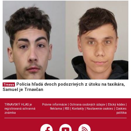
Polícia hľadá dvoch podozrivých z útoku na taxikára,
Trnava
Samuel je Trnavčan
TRNAVSKÝ HLAS je
Právne informácie
|
Ochrana osobných údajov
|
Etický kódex
|
registrovaná ochranná
Reklama
|
RSS
|
Kontakty
|
Nastavenie cookies
|
Cookies
známka
politika