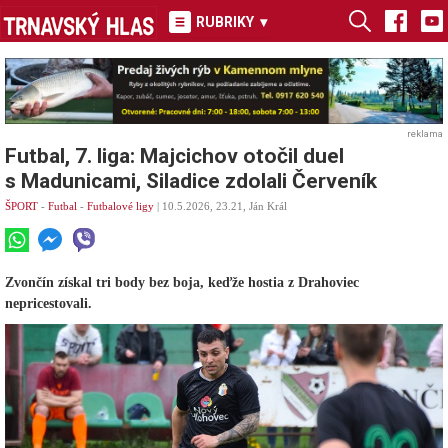
RUBRIKY
▾
reklama
Futbal, 7. liga: Majcichov otočil duel
s Madunicami, Siladice zdolali Červeník
ŠPORT
-
Futbal
-
Futbalové ligy
| 10.5.2026, 23.21, Ján Král
Zvončín získal tri body bez boja, keďže hostia z Drahoviec
nepricestovali.