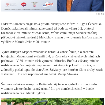
reklama
Líder zo Siladíc v šlágri kola privítal vlaňajšieho víťaza 7. ligy z Červeníka.
Domáci zaknihovali mimoriadne cenné tri body za výhru 3:2, o ktorej
rozhodol v 79. minúte Michal Babic, vďaka čomu majú Siladice naďalej
päťbodový náskok na druhý Majcichov. Snahu o vyrovnanie hosťom zhatilo
vylúčenie Maroša Ješka v 90. minúte.
Výhra druhých Majcichovčanov sa nerodila vôbec ľahko, s o záchranu
bojujúcimi Madunicami zvíťazili 5:4, pričom ešte v záverečných minútach
prehrávali. V 89. minúte však vyrovnal Miroslav Boďo a v štvrtej minúte
nadstaveného času najskôr nepremenil pokutový kop Jozef Koricina, no
z dorážky poslal loptu do siete Alex Salviany, pre ktorého išlo o druhý zásah
v stretnutí. Hosťom nepomohol ani hetrik Mateja Slováka.
Šúrovce nečakane zakopli v Ružindole. Aj tu sa o výsledku rozhodovalo
v samom závere duelu, cenný triumf 2:1 pre domácich zaistil v úvode
nadstaveného času Marek Sýkora.