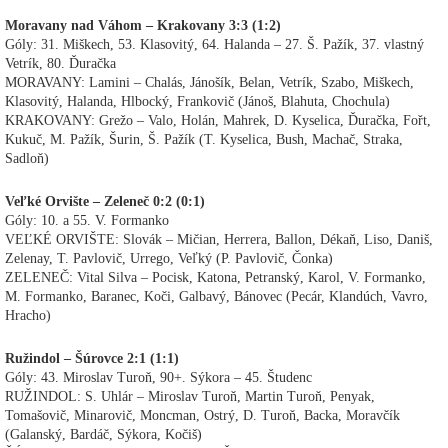
Moravany nad Váhom – Krakovany 3:3 (1:2)
Góly: 31. Miškech, 53. Klasovitý, 64. Halanda – 27. Š. Pažík, 37. vlastný
Vetrík, 80. Ďuračka
MORAVANY: Lamini – Chalás, Jánošík, Belan, Vetrík, Szabo, Miškech,
Klasovitý, Halanda, Hlbocký, Frankovič (Jánoš, Blahuta, Chochula)
KRAKOVANY: Grežo – Valo, Holán, Mahrek, D. Kyselica, Ďuračka, Fořt,
Kukuč, M. Pažík, Šurin, Š. Pažík (T. Kyselica, Bush, Machač, Straka,
Sadloň)
Veľké Orvište – Zeleneč 0:2 (0:1)
Góly: 10. a 55. V. Formanko
VEĽKÉ ORVIŠTE: Slovák – Mičian, Herrera, Ballon, Dékaň, Liso, Daniš,
Zelenay, T. Pavlovič, Urrego, Veľký (P. Pavlovič, Čonka)
ZELENEČ: Vital Silva – Pocisk, Katona, Petranský, Karol, V. Formanko,
M. Formanko, Baranec, Koči, Galbavý, Bánovec (Pecár, Klandúch, Vavro,
Hracho)
Ružindol – Šúrovce 2:1 (1:1)
Góly: 43. Miroslav Turoň, 90+. Sýkora – 45. Študenc
RUŽINDOL: S. Uhlár – Miroslav Turoň, Martin Turoň, Penyak,
Tomašovič, Minarovič, Moncman, Ostrý, D. Turoň, Backa, Moravčík
(Galanský, Bardáč, Sýkora, Kočiš)