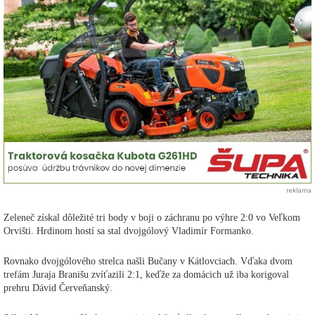
reklama
Zeleneč získal dôležité tri body v boji o záchranu po výhre 2:0 vo Veľkom
Orvišti. Hrdinom hostí sa stal dvojgólový Vladimír Formanko.
Rovnako dvojgólového strelca našli Bučany v Kátlovciach. Vďaka dvom
trefám Juraja Branišu zvíťazili 2:1, keďže za domácich už iba korigoval
prehru Dávid Červeňanský.