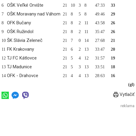
OŠK Veľké Orvište
6
21
10
3
8
47:33
33
OŠK Moravany nad Váhom
7
21
8
5
8
49:46
29
OFK Bučany
8
21
8
2
11
43:58
26
OŠK Ružindol
9
21
8
2
11
35:47
26
ŠK Slávia Zeleneč
10
21
7
0
14
27:68
21
FK Krakovany
11
21
6
2
13
33:47
20
TJ FC Kátlovce
12
21
5
4
12
31:57
19
TJ Madunice
13
21
5
3
13
33:51
18
OFK - Drahovce
14
21
4
4
13
28:63
16
(gl)
Vytlačiť
reklama