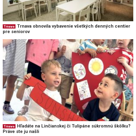
Trnava obnovila vybavenie všetkých denných centier
Trnava
pre seniorov
Hľadáte na Linčianskej či Tulipáne súkromnú škôlku?
Trnava
Práve ste ju našli