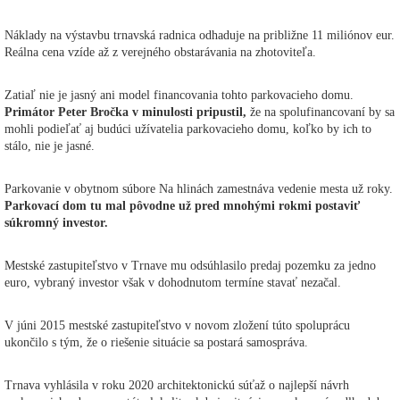
Náklady na výstavbu trnavská radnica odhaduje na približne 11 miliónov eur.
Reálna cena vzíde až z verejného obstarávania na zhotoviteľa.
Zatiaľ nie je jasný ani model financovania tohto parkovacieho domu.
Primátor Peter Bročka v minulosti pripustil,
že na spolufinancovaní by sa
mohli podieľať aj budúci užívatelia parkovacieho domu, koľko by ich to
stálo, nie je jasné.
Parkovanie v obytnom súbore Na hlinách zamestnáva vedenie mesta už roky.
Parkovací dom tu mal pôvodne už pred mnohými rokmi postaviť
súkromný investor.
Mestské zastupiteľstvo v Trnave mu odsúhlasilo predaj pozemku za jedno
euro, vybraný investor však v dohodnutom termíne stavať nezačal.
V júni 2015 mestské zastupiteľstvo v novom zložení túto spoluprácu
ukončilo s tým, že o riešenie situácie sa postará samospráva.
Trnava vyhlásila v roku 2020 architektonickú súťaž o najlepší návrh