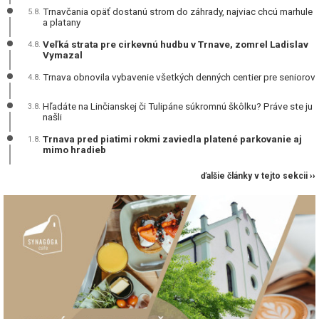
Trnavčania opäť dostanú strom do záhrady, najviac chcú marhule
5.8.
a platany
Veľká strata pre cirkevnú hudbu v Trnave, zomrel Ladislav
4.8.
Vymazal
Trnava obnovila vybavenie všetkých denných centier pre seniorov
4.8.
Hľadáte na Linčianskej či Tulipáne súkromnú škôlku? Práve ste ju
3.8.
našli
Trnava pred piatimi rokmi zaviedla platené parkovanie aj
1.8.
mimo hradieb
ďalšie články v tejto sekcii ››