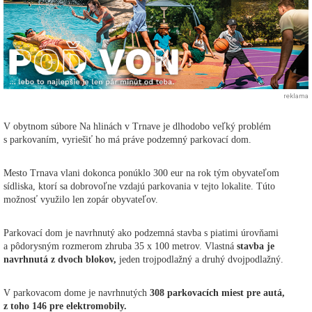
reklama
V obytnom súbore Na hlinách v Trnave je dlhodobo veľký problém
s parkovaním, vyriešiť ho má práve podzemný parkovací dom.
Mesto Trnava vlani dokonca ponúklo 300 eur na rok tým obyvateľom
sídliska, ktorí sa dobrovoľne vzdajú parkovania v tejto lokalite. Túto
možnosť využilo len zopár obyvateľov.
Parkovací dom je navrhnutý ako podzemná stavba s piatimi úrovňami
a pôdorysným rozmerom zhruba 35 x 100 metrov. Vlastná
stavba je
navrhnutá z dvoch blokov,
jeden trojpodlažný a druhý dvojpodlažný.
V parkovacom dome je navrhnutých
308 parkovacích miest pre autá,
z toho 146 pre elektromobily.