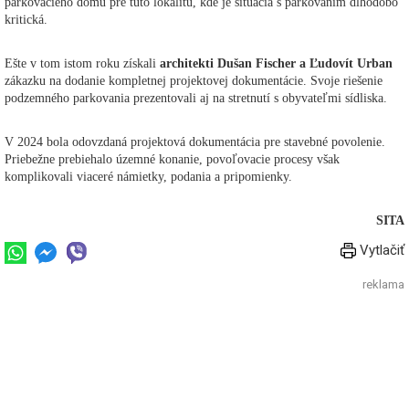
parkovacieho domu pre túto lokalitu, kde je situácia s parkovaním dlhodobo
kritická.
Ešte v tom istom roku získali
architekti Dušan Fischer a Ľudovít Urban
zákazku na dodanie kompletnej projektovej dokumentácie. Svoje riešenie
podzemného parkovania prezentovali aj na stretnutí s obyvateľmi sídliska.
V 2024 bola odovzdaná projektová dokumentácia pre stavebné povolenie.
Priebežne prebiehalo územné konanie, povoľovacie procesy však
komplikovali viaceré námietky, podania a pripomienky.
SITA
Vytlačiť
reklama