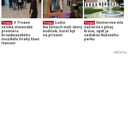
V Trnave
Ľudia
Emmerova vila
Trnava
Trnava
Trnava
vzniká slovenská
Na hlinách mali skorý
zažiarila v plnej
premiéra
budíček, horel byt
kráse, opäť je
broadwayského
na prízemí
ozdobou Ružového
muzikálu Drahý Evan
parku
Hansen
reklama