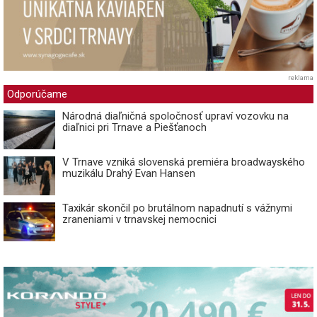
reklama
Odporúčame
Národná diaľničná spoločnosť upraví vozovku na
diaľnici pri Trnave a Piešťanoch
V Trnave vzniká slovenská premiéra broadwayského
muzikálu Drahý Evan Hansen
Taxikár skončil po brutálnom napadnutí s vážnymi
zraneniami v trnavskej nemocnici