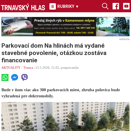
RUBRIKY
▾
reklama
Parkovací dom Na hlinách má vydané
stavebné povolenie, otázkou zostáva
financovanie
AKTUALITY
-
Trnava
| 13.5.2026, 12.02, prispievatelia
Bude v ňom viac ako 300 parkovacích miest, zhruba polovica bude
vyhradená pre elektromobily.