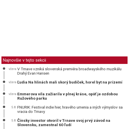
Najnovšie v tejto sekcii
V Trnave vzniká slovenská premiéra broadwayského muzikálu
včera
Drahý Evan Hansen
Ľudia Na hlinách mali skorý budíček, horel byt na prízemí
včera
Emmerova vila zažiarila v plnej kráse, opäť je ozdobou
včera
Ružového parku
FNURIK: Festival indie hier, hravého umenia a iných výmyslov sa
5.8.
vracia do Trnavy
Čínsky investor otvoril v Trnave svoj prvý závod na
5.8.
Slovensku, zamestnal 60 ľudí