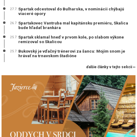
Spartak odcestoval do Bulharska, v nominácii chýbajú
27.7.
viaceré opory
Spartakovec Vantruba mal kapitánsku premiéru, Skalica
26.7.
bude hľadať brankára
Spartak sklamal hneď v prvom kole, po slabom výkone
25.7.
remizoval so Skalicou
Bukovský je vďačný trénerovi za šancu: Mojím snom je
25.7.
hrávať na trnavskom štadióne
ďalšie články v tejto sekcii ››