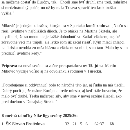
sa môžeme dostať do Európy, tak.. Chceli sme byť druhí, sme tretí, zahráme
si medzinárodný pohár, no už by mala Trnava spraviť ten krok trošku
vyššie."
Mikovič je jedným z hráčov, ktorým sa v Spartaku
končí zmluva
. „Niečo sa
rieši, uvidíme v najbližších dňoch. Je to otázka na Martina Škrtela, ale
myslím si, že so mnou nie je ťažké dohodnúť sa. Zatiaľ vládzem, nejaké
zdravotné veci ma trápili, ale lýtko som už začal riešiť. Kým mladí chlapci
na ihrisku nerobia zo mňa blázna a vládzem za nimi, som tam. Malo by sa to
predĺžiť, uvidíme kedy."
Príprava
na novú sezónu sa začne pre spartakovcov
15. júna
. Martin
Mikovič využije voľno aj na dovolenku s rodinou v Turecku.
„Potrebujeme si oddýchnuť, bolo to náročné táto jar, aj ľudia na nás tlačili.
Dobrý pocit je, že máme Európu a tretie miesto, aj keď stále hovorím, že
malo byť druhé. Treba načerpať sily, aby sme v novej sezóne šliapali ako
pred duelom v Dunajskej Strede."
Konečná tabuľky Niké ligy sezóny 2025/26:
ŠK Slovan Bratislava
1
32
21
5
6
62:37
68