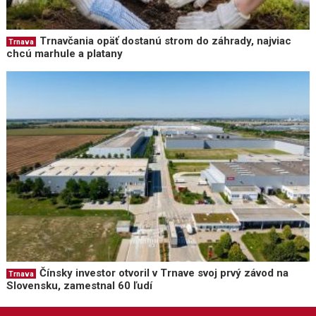
Trnavčania opäť dostanú strom do záhrady, najviac
Trnava
chcú marhule a platany
Čínsky investor otvoril v Trnave svoj prvý závod na
Trnava
Slovensku, zamestnal 60 ľudí