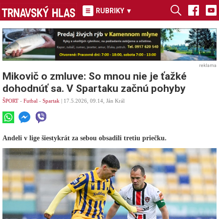
RUBRIKY
▾
reklama
Mikovič o zmluve: So mnou nie je ťažké
dohodnúť sa. V Spartaku začnú pohyby
ŠPORT
-
Futbal
-
Spartak
| 17.5.2026, 09.14, Ján Král
Andeli v lige šiestykrát za sebou obsadili tretiu priečku.