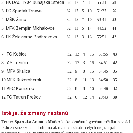
FK DAC 1904 Dunajská Streda
2
32
17
7
8
55:34
58
FC Spartak Trnava
3
32
17
5
10
51:37
56
MŠK Žilina
4
32
15
7
10
59:41
52
MFK Zemplín Michalovce
5
32
13
5
14
44:52
44
FK Železiarne Podbrezová
6
32
13
3
16
55:51
42
---
FC Košice
7
32
13
4
15
51:55
43
AS Trenčín
8
32
13
3
16
34:51
42
MFK Skalica
9
32
9
8
15
34:45
35
MFK Ružomberok
10
32
8
11
13
34:50
35
KFC Komárno
11
32
8
8
16
34:46
32
FC Tatran Prešov
12
32
6
12
14
29:43
30
Isté je, že zmeny nastanú
Tréner Spartaka Antonio Muňoz
k skončenému ligovému ročníku povedal:
„Chceli sme skončiť druhí, no ak mám zhodnotiť celých mojich päť