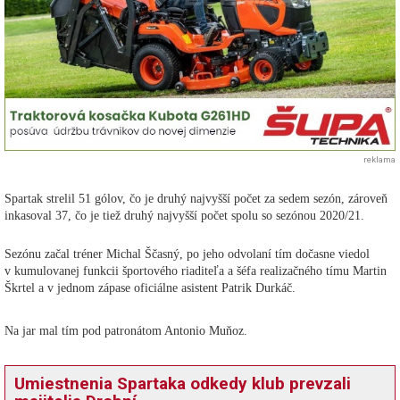
reklama
Spartak strelil 51 gólov, čo je druhý najvyšší počet za sedem sezón, zároveň
inkasoval 37, čo je tiež druhý najvyšší počet spolu so sezónou 2020/21.
Sezónu začal tréner Michal Ščasný, po jeho odvolaní tím dočasne viedol
v kumulovanej funkcii športového riaditeľa a šéfa realizačného tímu Martin
Škrtel a v jednom zápase oficiálne asistent Patrik Durkáč.
Na jar mal tím pod patronátom Antonio Muňoz.
Umiestnenia Spartaka odkedy klub prevzali