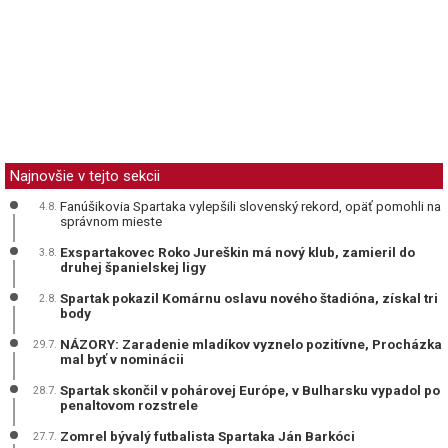
Najnovšie v tejto sekcii
Fanúšikovia Spartaka vylepšili slovenský rekord, opäť pomohli na
4.8.
správnom mieste
Exspartakovec Roko Jureškin má nový klub, zamieril do
3.8.
druhej španielskej ligy
Spartak pokazil Komárnu oslavu nového štadióna, získal tri
2.8.
body
NÁZORY: Zaradenie mladíkov vyznelo pozitívne, Procházka
29.7.
mal byť v nominácii
Spartak skončil v pohárovej Európe, v Bulharsku vypadol po
28.7.
penaltovom rozstrele
Zomrel bývalý futbalista Spartaka Ján Barkóci
27.7.