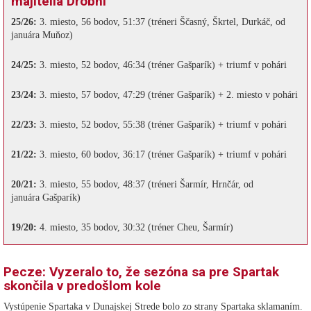
majitelia Drobní
25/26:
3. miesto, 56 bodov, 51:37 (tréneri Ščasný, Škrtel, Durkáč, od
januára Muňoz)
24/25:
3. miesto, 52 bodov, 46:34 (tréner Gašparík) + triumf v pohári
23/24:
3. miesto, 57 bodov, 47:29 (tréner Gašparík) + 2. miesto v pohári
22/23:
3. miesto, 52 bodov, 55:38 (tréner Gašparík) + triumf v pohári
21/22:
3. miesto, 60 bodov, 36:17 (tréner Gašparík) + triumf v pohári
20/21:
3. miesto, 55 bodov, 48:37 (tréneri Šarmír, Hrnčár, od
januára Gašparík)
19/20:
4. miesto, 35 bodov, 30:32 (tréner Cheu, Šarmír)
Pecze: Vyzeralo to, že sezóna sa pre Spartak
skončila v predošlom kole
Vystúpenie Spartaka v Dunajskej Strede bolo zo strany Spartaka sklamaním.