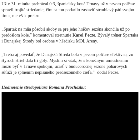
Už v 31. minúte prehrával 0:3, španielsky kouč Trnavy už v prvom polčase
spravil trojité striedanie, čím sa mu podarilo zastaviť strmhlavý pád svojho
tímu, nie však prehru.
„Spartak na mňa pôsobil akoby sa pre jeho hráčov sezóna skončila už po
predošlom kole," komentoval stretnutie
Karol Pecze
. Bývalý tréner Spartaka
i Dunajskej Stredy bol osobne v hľadisku MOL Areny.
„Treba aj povedať, že Dunajská Streda bola v prvom polčase efektívna, zo
štyroch striel dala tri góly. Myslím si však, že s konečným umiestnením
môžu byť v Trnave spokojní, účasť v budúcoročnej sezóne pohárových
súťaží je splnením nepísaného predsezónneho cieľa," dodal Pecze.
Hodnotenie stredopoliara Romana Procházku: