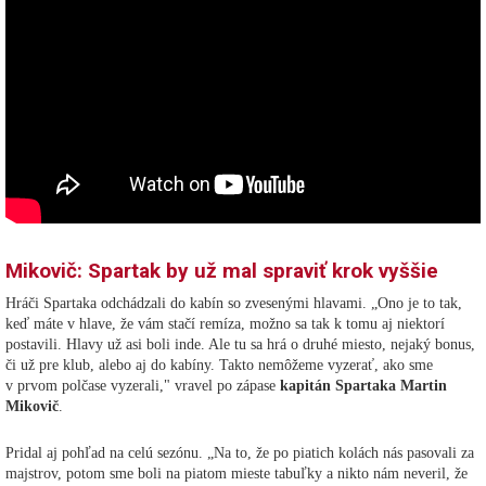
Mikovič: Spartak by už mal spraviť krok vyššie
Hráči Spartaka odchádzali do kabín so zvesenými hlavami. „Ono je to tak,
keď máte v hlave, že vám stačí remíza, možno sa tak k tomu aj niektorí
postavili. Hlavy už asi boli inde. Ale tu sa hrá o druhé miesto, nejaký bonus,
či už pre klub, alebo aj do kabíny. Takto nemôžeme vyzerať, ako sme
v prvom polčase vyzerali," vravel po zápase
kapitán Spartaka Martin
Mikovič
.
Pridal aj pohľad na celú sezónu. „Na to, že po piatich kolách nás pasovali za
majstrov, potom sme boli na piatom mieste tabuľky a nikto nám neveril, že