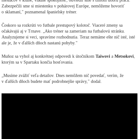
mesiacov v klube, vládne spokojnosť, odviedli sme s tímom dobrú prácu.
Zabezpečili sme si miestenku v pohárovej Európe, nemôžeme hovoriť
o sklamaní," poznamenal španielsky tréner.
Čoskoro sa rozkrúti vo futbale prestupový kolotoč. Viaceré zmeny sa
očakávajú aj v Trnave. „Ako tréner sa zameriam na futbalovú stránku.
Analyzujeme si veci, spravíme rozhodnutia. Teraz nemáme ešte nič isté, isté
ale je, že v ďalších dňoch nastanú pohyby."
Muňoz sa vyhol aj konkrétnej odpovedi k útočníkom
Taiwovi
a
Metsokovi
,
ktorým sa v Spartaku končia hosťovania.
„Musíme zvážiť veľa detailov. Dnes nemôžem nič povedať, verím, že
v ďalších dňoch budete mať podrobnejšie správy," dodal.