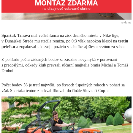
reklama
Spartak Trnava
mal veľkú šancu na zisk druhého miesta v Niké lige,
v Dunajskej Strede mu stačila remíza, po 0:3 však napokon klesol na
tretiu
priečku
a zopakoval tak svoju pozíciu v tabuľke aj šiestu sezónu za sebou.
Z pohľadu počtu získaných bodov sa zásadne nevymyká v porovnaní
s predošlými, odkedy klub prevzali súčasní majitelia bratia Michal a Tomáš
Drobní.
Počet bodov 56 je tretí najvyšší, po štyroch úspešných rokoch v pohári sa
však Spartaka tentoraz nekvalifikovali do finále Slovnaft Cup-u.