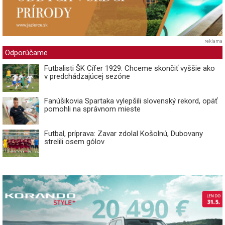
reklama
Odporúčame
Futbalisti ŠK Cífer 1929: Chceme skončiť vyššie ako
v predchádzajúcej sezóne
Fanúšikovia Spartaka vylepšili slovenský rekord, opäť
pomohli na správnom mieste
Futbal, príprava: Zavar zdolal Košolnú, Dubovany
strelili osem gólov