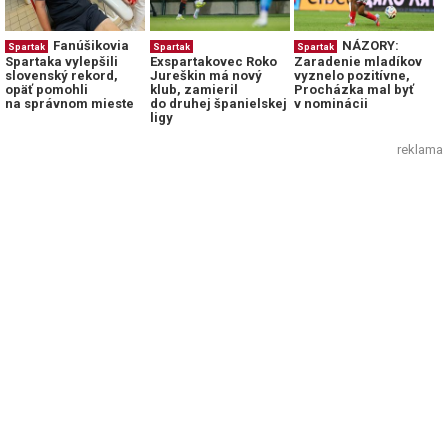
Fanúšikovia
NÁZORY:
Spartak
Spartak
Spartak
Spartaka vylepšili
Exspartakovec Roko
Zaradenie mladíkov
slovenský rekord,
Jureškin má nový
vyznelo pozitívne,
opäť pomohli
klub, zamieril
Procházka mal byť
na správnom mieste
do druhej španielskej
v nominácii
ligy
reklama