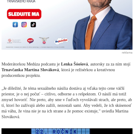
reklama
Moderátorkou Medúza podcastu je
Lenka Šóošová
, autorsky za za ním stojí
Trnavčanka Martina Slováková
, ktorá je režisérkou a kreatívnou
producentkou projektu.
„Je dôležité, že téma sexuálneho násilia dostáva aj vďaka tejto cene väčší
priestor, je o nej počuť – citlivo, odborne a s rešpektom. O násilí má totiž
zmysel hovoriť. Nie preto, aby sme v ľuďoch vyvolávali strach, ale preto, ab
tí, ktorí ho zažívajú alebo zažili, nezostali sami. Aby vedeli, že ich skúsenosť
má váhu, že vina nie je na ich strane a že pomoc existuje,“ uviedla Martina
Slováková.