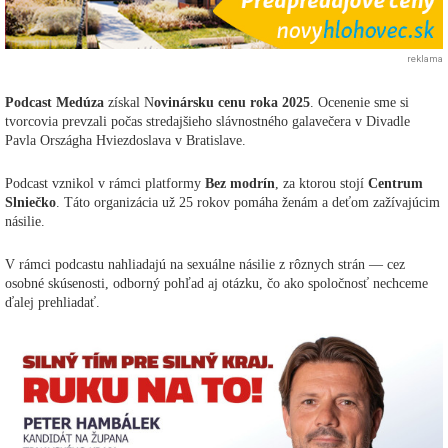
reklama
Podcast Medúza
získal N
ovinársku cenu roka 2025
. Ocenenie sme si
tvorcovia prevzali počas stredajšieho slávnostného galavečera v Divadle
Pavla Országha Hviezdoslava v Bratislave.
Podcast vznikol v rámci platformy
Bez modrín
, za ktorou stojí
Centrum
Slniečko
. Táto organizácia už 25 rokov pomáha ženám a deťom zažívajúcim
násilie.
V rámci podcastu nahliadajú na sexuálne násilie z rôznych strán — cez
osobné skúsenosti, odborný pohľad aj otázku, čo ako spoločnosť nechceme
ďalej prehliadať.