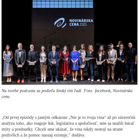
Na tvorbe podcastu sa podieľa široký tím ľudí. Foto: facebook, Novinárska
cena
„Od prvej epizódy s jasným odkazom „Nie je to tvoja vina“ až po záverečnú
analýzu toho, ako reaguje štát, legislatíva a spoločnosť, sme sa snažili búrať
mýty a predsudky. Chceli sme ukázať, že vina nikdy nestojí na strane
preživších a že pomoc naozaj existuje,“ dodáva.