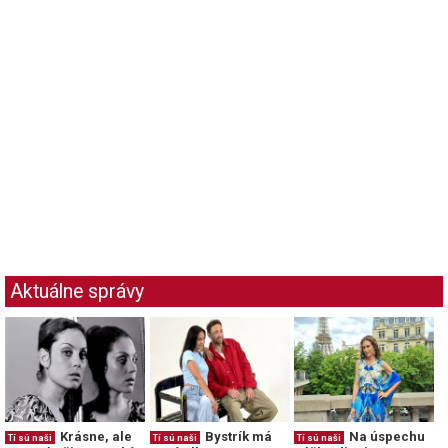
Aktuálne správy
Krásne, ale
Bystrík má
Na úspechu
Tí sú naši
Tí sú naši
Tí sú naši