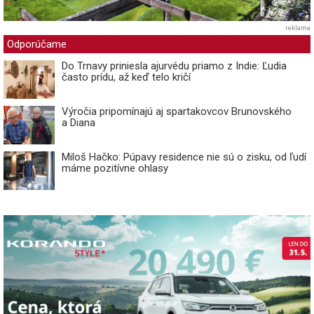
reklama
Odporúčame
Do Trnavy priniesla ajurvédu priamo z Indie: Ľudia
často prídu, až keď telo kričí
Výročia pripomínajú aj spartakovcov Brunovského
a Diana
Miloš Hačko: Púpavy residence nie sú o zisku, od ľudí
máme pozitívne ohlasy