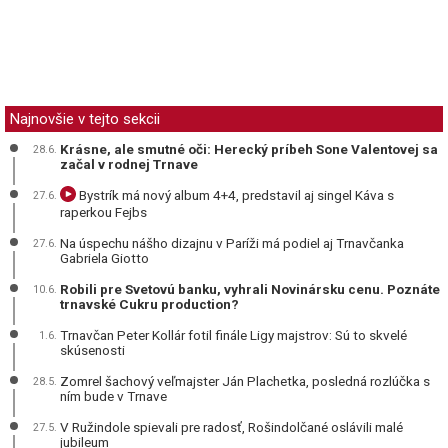
Najnovšie v tejto sekcii
Krásne, ale smutné oči: Herecký príbeh Sone Valentovej sa
28.6.
začal v rodnej Trnave
Bystrík má nový album 4+4, predstavil aj singel Káva s
27.6.
raperkou Fejbs
Na úspechu nášho dizajnu v Paríži má podiel aj Trnavčanka
27.6.
Gabriela Giotto
Robili pre Svetovú banku, vyhrali Novinársku cenu. Poznáte
10.6.
trnavské Cukru production?
Trnavčan Peter Kollár fotil finále Ligy majstrov: Sú to skvelé
1.6.
skúsenosti
Zomrel šachový veľmajster Ján Plachetka, posledná rozlúčka s
28.5.
ním bude v Trnave
V Ružindole spievali pre radosť, Rošindolčané oslávili malé
27.5.
jubileum