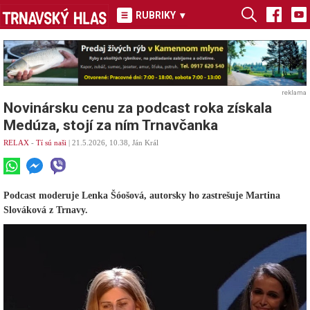
RUBRIKY
▾
reklama
Novinársku cenu za podcast roka získala
Medúza, stojí za ním Trnavčanka
RELAX
-
Tí sú naši
| 21.5.2026, 10.38, Ján Král
Podcast moderuje Lenka Šóošová, autorsky ho zastrešuje Martina
Slováková z Trnavy.