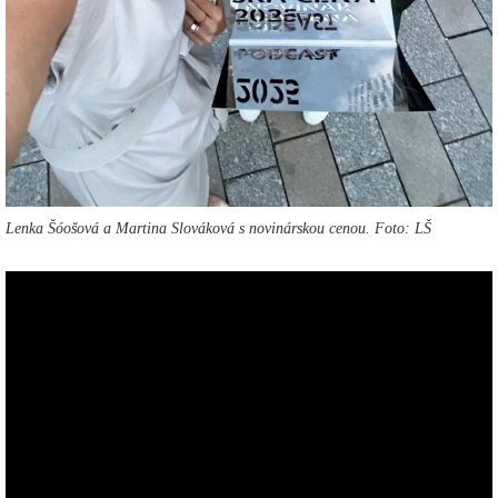
Lenka Šóošová a Martina Slováková s novinárskou cenou. Foto: LŠ