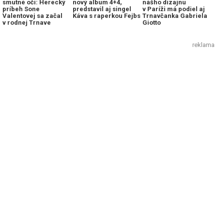
smutné oči: Herecký
nový album 4+4,
nášho dizajnu
príbeh Sone
predstavil aj singel
v Paríži má podiel aj
Valentovej sa začal
Káva s raperkou Fejbs
Trnavčanka Gabriela
v rodnej Trnave
Giotto
reklama