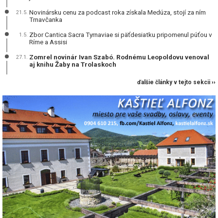
Novinársku cenu za podcast roka získala Medúza, stojí za ním
21.5.
Trnavčanka
Zbor Cantica Sacra Tyrnaviae si päťdesiatku pripomenul púťou v
1.5.
Ríme a Assisi
Zomrel novinár Ivan Szabó. Rodnému Leopoldovu venoval
27.1.
aj knihu Žaby na Trolaskoch
ďalšie články v tejto sekcii ››