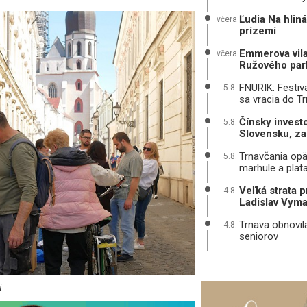
Ľudia Na hliná
včera
prízemí
Emmerova vila 
včera
Ružového par
FNURIK: Festiva
5.8.
sa vracia do T
Čínsky investo
5.8.
Slovensku, za
Trnavčania opä
5.8.
marhule a plat
Veľká strata 
4.8.
Ladislav Vyma
Trnava obnovil
4.8.
seniorov
i