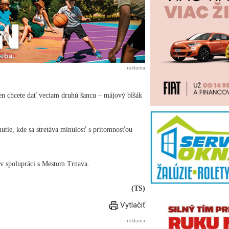
reklama
len chcete dať veciam druhú šancu – májový blšák
tnutie, kde sa stretáva minulosť s prítomnosťou
) v spolupráci s Mestom Trnava.
(TS)
Vytlačiť
reklama