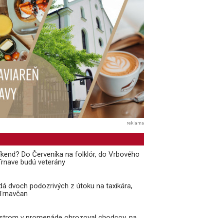
reklama
kend? Do Červeníka na folklór, do Vrbového
 Trnave budú veterány
adá dvoch podozrivých z útoku na taxikára,
 Trnavčan
 strom v promenáde ohrozoval chodcov, na