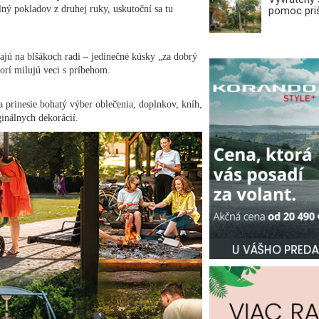
ný pokladov z druhej ruky, uskutoční sa tu
pomoc priš
ajú na blšákoch radi – jedinečné kúsky „za dobrý
torí milujú veci s príbehom.
 prinesie bohatý výber oblečenia, doplnkov, kníh,
iginálnych dekorácií.