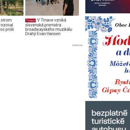
 strom
V Trnave vzniká
Trnava
rozoval
slovenská premiéra
c prišli
broadwayského muzikálu
Drahý Evan Hansen
reklama