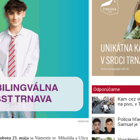
Odporúčame
Kam cez ví
na pivo, v
Polícia hľ
reklama
Samuel je
sobotu 23. mája
sa Námestie sv. Mikuláša a Ulica
Vyvrátený