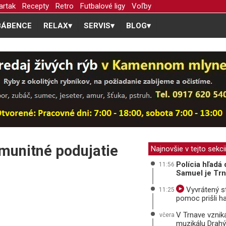
artak
Recepty
Retro
Futbalové ligy
Voľby
BÁBENCE
RELAX
▾
SERVIS
▾
BLOG
▾
omunitné podujatie
Najnovšie v tejto sekci
Polícia hľadá
11:56
Samuel je Tr
Vyvrátený s
11:25
pomoc prišli ha
V Trnave vzni
včera
muzikálu Drah