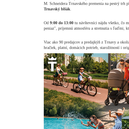
M. Schneidera Trnavského premenia na pestrý trh pl
Trnavský blšák
.
Od
9:00 do 13:00
tu návštevníci nájdu všetko, čo m
peniaz", príjemnú atmosféru a stretnutia s ľuďmi, k
Viac ako 90 predajcov a predajkýň z Trnavy a okolia
hračiek, platní, domácich potrieb, starožitností i or