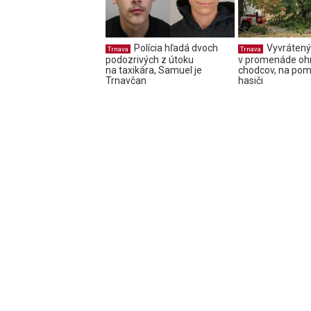
Polícia hľadá dvoch
Vyvrátený
Trnava
Trnava
podozrivých z útoku
v promenáde oh
na taxikára, Samuel je
chodcov, na pomo
Trnavčan
hasiči