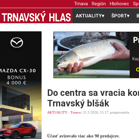
Trnava
Región
Hlohovec
Sp
AKTUALITY
▾
ŠPORT
▾
Do centra sa vracia k
Trnavský blšák
AKTUALITY
-
Trnava
| 21.5.2026, 15.17, prispievatelia
Účasť avizovalo viac ako 90 predajcov.