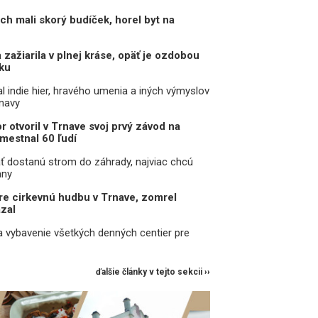
ch mali skorý budíček, horel byt na
zažiarila v plnej kráse, opäť je ozdobou
ku
l indie hier, hravého umenia a iných výmyslov
rnavy
r otvoril v Trnave svoj prvý závod na
mestnal 60 ľudí
ť dostanú strom do záhrady, najviac chcú
any
pre cirkevnú hudbu v Trnave, zomrel
zal
a vybavenie všetkých denných centier pre
ďalšie články v tejto sekcii ››