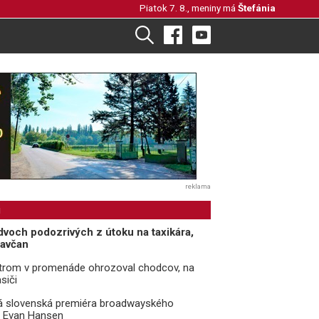
Piatok 7. 8., meniny má
Štefánia
reklama
i
 dvoch podozrivých z útoku na taxikára,
navčan
trom v promenáde ohrozoval chodcov, na
siči
ká slovenská premiéra broadwayského
ý Evan Hansen