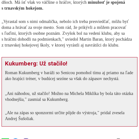
dňoch. Má ísť však vo väčšine o hráčov, ktorých
minulosť je spojená
s trnavským hokejom.
„Vyrastal som s nimi odmalička, nebolo ich treba presviedčať, môžu byť
doma a hrávať za svoje mesto. Som rád, že prikývli a môžem pracovať
s ľuďmi, ktorých osobne poznám. Zvyšok bol na vedení klubu, aby sa
s hráčmi dohodli na podmienkach," uviedol Martin Baran, ktorý pochádza
z trnavskej hokejovej školy, v ktorej vyrástli aj navrátilci do klubu.
Kukumberg: Už stačilo!
Roman Kukumberg v baráži so Senicou pomohol tímu aj priamo na ľade
ako hrajúci tréner, v budúcej sezóne sa však do zápasov nechystá.
„Ani náhodou, už stačilo! Možno na Michela Miklíka by bola táto otázka
vhodnejšia," zasmial sa Kukumberg.
„Ale na zápas so sponzormi určite pôjde do výstroja," pridal zvesela
Andrej Šušoliak.