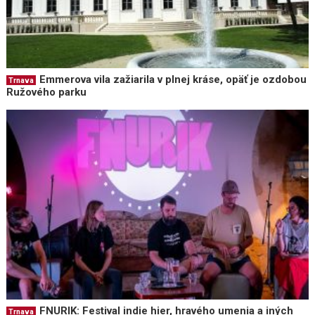
Emmerova vila zažiarila v plnej kráse, opäť je ozdobou
Trnava
Ružového parku
FNURIK: Festival indie hier, hravého umenia a iných
Trnava