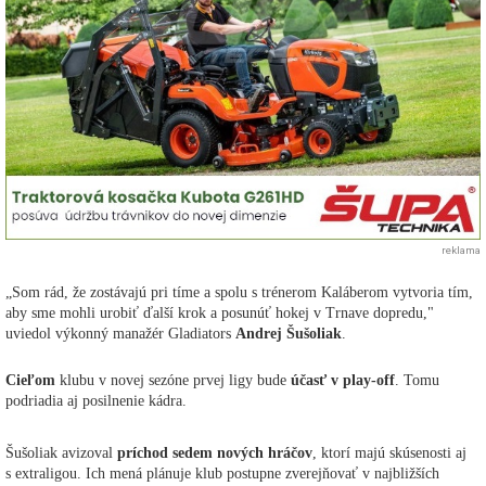
reklama
„Som rád, že zostávajú pri tíme a spolu s trénerom Kaláberom vytvoria tím,
aby sme mohli urobiť ďalší krok a posunúť hokej v Trnave dopredu,"
uviedol výkonný manažér Gladiators
Andrej Šušoliak
.
Cieľom
klubu v novej sezóne prvej ligy bude
účasť v play-off
. Tomu
podriadia aj posilnenie kádra.
Šušoliak avizoval
príchod sedem nových hráčov
, ktorí majú skúsenosti aj
s extraligou. Ich mená plánuje klub postupne zverejňovať v najbližších