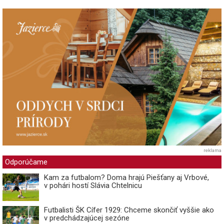
reklama
Odporúčame
Kam za futbalom? Doma hrajú Piešťany aj Vrbové,
v pohári hostí Slávia Chtelnicu
Futbalisti ŠK Cífer 1929: Chceme skončiť vyššie ako
v predchádzajúcej sezóne