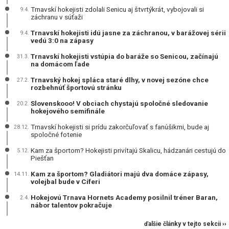
Trnavskí hokejisti zdolali Senicu aj štvrtýkrát, vybojovali si
9.4.
záchranu v súťaži
Trnavskí hokejisti idú jasne za záchranou, v barážovej sérii
9.4.
vedú 3:0 na zápasy
Trnavskí hokejisti vstúpia do baráže so Senicou, začínajú
31.3.
na domácom ľade
Trnavský hokej spláca staré dlhy, v novej sezóne chce
27.2.
rozbehnúť športovú stránku
Slovenskooo! V obciach chystajú spoločné sledovanie
20.2.
hokejového semifinále
Trnavskí hokejisti si prídu zakorčuľovať s fanúšikmi, bude aj
28.12.
spoločné fotenie
Kam za športom? Hokejisti privítajú Skalicu, hádzanári cestujú do
5.12.
Piešťan
Kam za športom? Gladiátori majú dva domáce zápasy,
14.11.
volejbal bude v Cíferi
Hokejovú Trnava Hornets Academy posilnil tréner Baran,
2.4.
nábor talentov pokračuje
ďalšie články v tejto sekcii ››