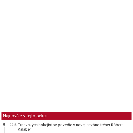
Najnovšie v tejto sekcii
Trnavských hokejistov povedie v novej sezóne tréner Róbert
27.5.
Kaláber