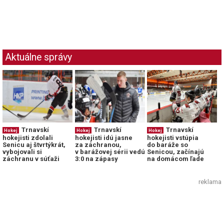
Aktuálne správy
Trnavskí
Trnavskí
Trnavskí
Hokej
Hokej
Hokej
hokejisti zdolali
hokejisti idú jasne
hokejisti vstúpia
Senicu aj štvrtýkrát,
za záchranou,
do baráže so
vybojovali si
v barážovej sérii vedú
Senicou, začínajú
záchranu v súťaži
3:0 na zápasy
na domácom ľade
reklama