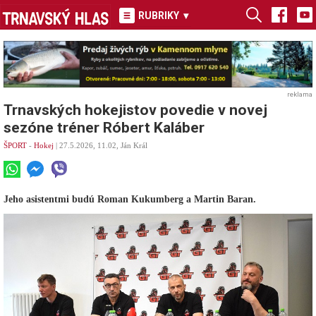
RUBRIKY
▾
reklama
Trnavských hokejistov povedie v novej
sezóne tréner Róbert Kaláber
ŠPORT
-
Hokej
| 27.5.2026, 11.02, Ján Král
Jeho asistentmi budú Roman Kukumberg a Martin Baran.