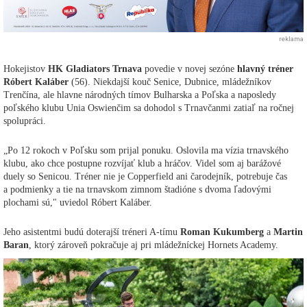
reklama
Hokejistov
HK Gladiators Trnava
povedie v novej sezóne
hlavný tréner
Róbert Kaláber
(56). Niekdajší kouč Senice, Dubnice, mládežníkov
Trenčína, ale hlavne národných tímov Bulharska a Poľska a naposledy
poľského klubu Unia Oswienčim sa dohodol s Trnavčanmi zatiaľ na ročnej
spolupráci.
„Po 12 rokoch v Poľsku som prijal ponuku. Oslovila ma vízia trnavského
klubu, ako chce postupne rozvíjať klub a hráčov. Videl som aj barážové
duely so Senicou. Tréner nie je Copperfield ani čarodejník, potrebuje čas
a podmienky a tie na trnavskom zimnom štadióne s dvoma ľadovými
plochami sú," uviedol Róbert Kaláber.
Jeho asistentmi budú doterajší tréneri A-tímu
Roman Kukumberg
a
Martin
Baran
, ktorý zároveň pokračuje aj pri mládežníckej Hornets Academy.