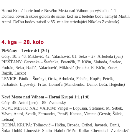
Horná Krupá berie bod z Nového Mesta nad Váhom po výsledku 1:1.
Domáci otvorili skóre gólom do šatne, keď sa z bieleho bodu nemýlil Martin
Antol. Deľbu bodov zaistil v 85. minúte striedajúci Nikolas Zvolenský.
4. liga – 28. kolo
Piešťany – Levice 4:1 (2:1)
Góly: 10. a 48. Miklovič, 42. Valachovič, 81. Seko – 27. Arboleda (pen)
PIEŠŤANY: Červenka – Štefanka, Ferenčík, F. Kičin, Sloboda, Strelec,
Fodrán, Seko, Badáň, Valachovič, Miklovič (Franko, R. Kičin, Zurek,
Bajzík, Lacko)
LEVICE: Pánik – Šurányi, Ortiz, Arboleda, Fabián, Kupča, Petrík,
Farbatiuk, Lipovský, Frtús, Homoľa (Manchenko, Demo, Bača, Hegedüs)
Nové Mesto nad Váhom – Horná Krupá 1:1 (1:0)
Góly: 45. Antol (pen) – 85. Zvolenský
NOVÉ MESTO NAD VÁHOM: Vangel – Lopušan, Štefánek, M. Šebek,
Vávra, Antol, Svatík, Fernandes, Petráš, Kaman, Vicente (Grznár, Šálek,
Letuan)
HORNÁ KRUPÁ: Tollarovič – Hrčka, Drozda, Orihel, Javorek, Daniš,
Šoka, Dobiš, Lipovský, Sudin, Hájnik (Mišo, Kollár, Chernobai, Zvolenský)