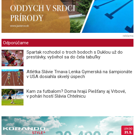
reklama
Odporúčame
Spartak rozhodol o troch bodoch s Duklou už do
prestávky, vyšvihol sa do čela tabuľky
Atlétka Slávie Trnava Lenka Gymerská na šampionáte
v USA dosiahla skvelý úspech
Kam za futbalom? Doma hrajú Piešťany aj Vrbové,
v pohári hostí Slávia Chtelnicu