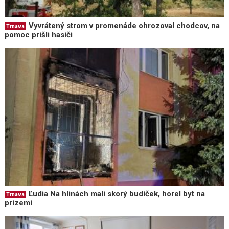
Vyvrátený strom v promenáde ohrozoval chodcov, na
Trnava
pomoc prišli hasiči
Ľudia Na hlinách mali skorý budíček, horel byt na
Trnava
prízemí