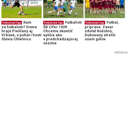
Kam
Futbalisti
Futbal,
Futbalové ligy
Futbalové ligy
Futbalové ligy
za futbalom? Doma
ŠK Cífer 1929:
príprava: Zavar
hrajú Piešťany aj
Chceme skončiť
zdolal Košolnú,
Vrbové, v pohári hostí
vyššie ako
Dubovany strelili
Slávia Chtelnicu
v predchádzajúcej
osem gólov
sezóne
reklama