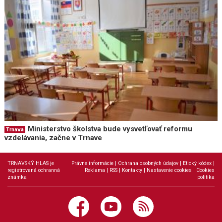
Ministerstvo školstva bude vysvetľovať reformu
Trnava
vzdelávania, začne v Trnave
TRNAVSKÝ HLAS je
Právne informácie
|
Ochrana osobných údajov
|
Etický kódex
|
registrovaná ochranná
Reklama
|
RSS
|
Kontakty
|
Nastavenie cookies
|
Cookies
známka
politika