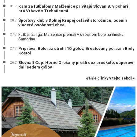
Kam za futbalom? Malženice privítajú Slovan B, v pohári
31.7.
hrá Vrbové s Trebaticami
Športový klub v Dolnej Krupej oslávil storočnicu, ocenili
28.7.
viaceré osobnosti obce
Futbal, 2. liga: Malženice prehrali v úvodnom kole na ihrisku
27.7.
Šamorína
Príprava: Boleráz strelil 10 gólov, Brestovany porazili Biely
27.7.
Kostol
Slovnaft Cup: Horné Orešany prešli cez predkolo, súperovi
26.7.
dali sedem gólov
ďalšie články v tejto sekcii ››