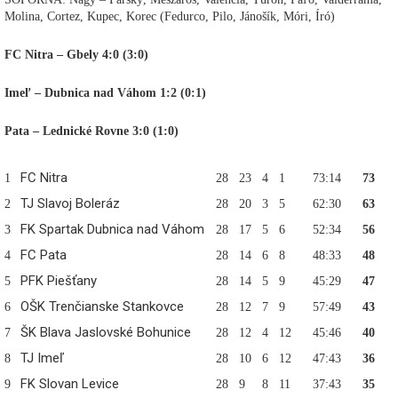
Molina, Cortez, Kupec, Korec (Fedurco, Pilo, Jánošík, Móri, Író)
FC Nitra – Gbely 4:0 (3:0)
Imeľ – Dubnica nad Váhom 1:2 (0:1)
Pata – Lednické Rovne 3:0 (1:0)
FC Nitra
1
28
23
4
1
73:14
73
TJ Slavoj Boleráz
2
28
20
3
5
62:30
63
FK Spartak Dubnica nad Váhom
3
28
17
5
6
52:34
56
FC Pata
4
28
14
6
8
48:33
48
PFK Piešťany
5
28
14
5
9
45:29
47
OŠK Trenčianske Stankovce
6
28
12
7
9
57:49
43
ŠK Blava Jaslovské Bohunice
7
28
12
4
12
45:46
40
TJ Imeľ
8
28
10
6
12
47:43
36
FK Slovan Levice
9
28
9
8
11
37:43
35