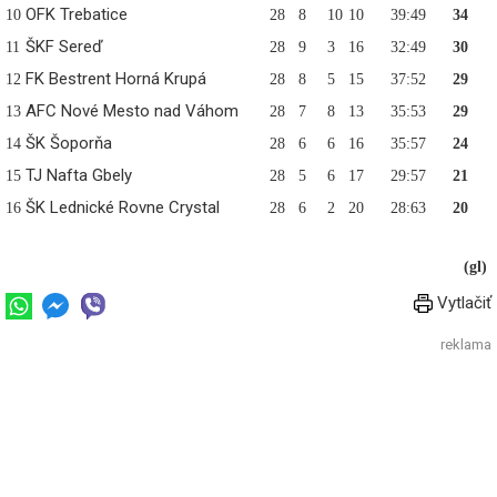
OFK Trebatice
10
28
8
10
10
39:49
34
ŠKF Sereď
11
28
9
3
16
32:49
30
FK Bestrent Horná Krupá
12
28
8
5
15
37:52
29
AFC Nové Mesto nad Váhom
13
28
7
8
13
35:53
29
ŠK Šoporňa
14
28
6
6
16
35:57
24
TJ Nafta Gbely
15
28
5
6
17
29:57
21
ŠK Lednické Rovne Crystal
16
28
6
2
20
28:63
20
(gl)
Vytlačiť
reklama