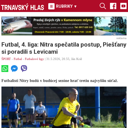
RUBRIKY
▾
reklama
Futbal, 4. liga: Nitra spečatila postup, Piešťany
si poradili s Levicami
ŠPORT
-
Futbal
-
Futbalové ligy
| 31.5.2026, 20.55, Ján Král
Futbalisti Nitry budú v budúcej sezóne hrať tretiu najvyššiu súťaž.