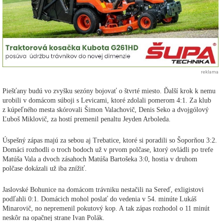
reklama
Piešťany budú vo zvyšku sezóny bojovať o štvrté miesto. Ďalší krok k nemu
urobili v domácom súboji s Levicami, ktoré zdolali pomerom 4:1. Za klub
z kúpeľného mesta skórovali Šimon Valachovič, Denis Seko a dvojgólový
Ľuboš Miklovič, za hostí premenil penaltu Jeyden Arboleda.
Úspešný zápas majú za sebou aj Trebatice, ktoré si poradili so Šoporňou 3:2.
Domáci rozhodli o troch bodoch už v prvom polčase, ktorý ovládli po trefe
Matúša Vala a dvoch zásahoch Matúša Bartošeka 3:0, hostia v druhom
polčase dokázali už iba znížiť.
Jaslovské Bohunice na domácom trávniku nestačili na Sereď, exligistovi
podľahli 0:1. Domácich mohol poslať do vedenia v 54. minúte Lukáš
Minarovič, no nepremenil pokutový kop. A tak zápas rozhodol o 11 minút
neskôr na opačnej strane Ivan Polák.