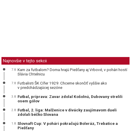
Najnovšie v tejto sekcii
Kam za futbalom? Doma hrajú Piešťany aj Vrbové, v pohári hostí
7.8.
Slávia Chtelnicu
Futbalisti ŠK Cífer 1929: Chceme skončiť vyššie ako
7.8.
v predchádzajúcej sezóne
Futbal, príprava: Zavar zdolal Košolnú, Dubovany strelili
3.8.
osem gólov
Futbal, 2. liga: Malženice v divácky zaujímavom dueli
2.8.
zdolali béčko Slovana
Slovnaft Cup: V pohári pokračujú Boleráz, Trebatice a
1.8.
Piešťany