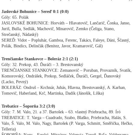
Jaslovské Bohunice – Sereď 0:1 (0:0)
Góly: 65. Polák
JASLOVSKÉ BOHUNICE: Horváth – Hlavatovič, Lančarič, Čonka, Janso,
Juriš, Bulla, Sedlák, Machovič, Minarovič, Zemko (Čeliga, Stano,
Strečanský, Nádaský)
SEREĎ: Vidot – Popluhár, Gamboa, Ferenc, Takács, Faleye, Dáni, Ščasný,
Polák, Bindics, Delinčák (Benitez, Javor, Kramarovič, Gál)
Trenčianske Stankovce – Boleráz 2:1 (2:1)
Góly: 32. Prekop, 43. Ďuráči – 3. Brestovanský
TRENČIANSKE STANKOVCE: Zemanovič – Poruban, Provazník, Svatík,
Komorovský, Ondrášek, Prekop, Sedláček, Ďuráči, Gergel, Ďanovský
(Lacko, Pevný)
BOLERÁZ: Ondruš – Krchnár, Juhás, Hlavna, Brestovanský, A. Karhan,
Tomovič, Haberland, Krč, Martinka, Dadík (Jánošík, Líška)
Trebatice – Šoporňa 3:2 (3:0)
Góly: 7. M. Valo, 21. a 37. Bartošek – 63. vlastný Priebracha, 89. Író
TREBATICE: T. Varga – Cuadrado, Szabo, Blaško, Priebracha, Halás, S.
Valo, Š. Valo, M. Valo, Nagy, Bartošek (P. Varga, Schmitt, Směřička, Hečko,
Telleria)
ŠOPORŇA: Nagy – Farský, Mészáros, Valencia, Turoň, Paľo, Valderrama,