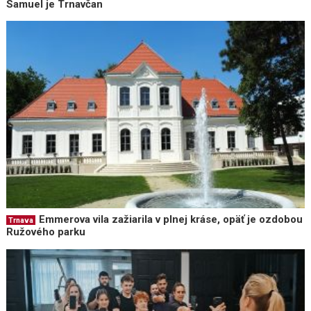
Samuel je Trnavčan
Emmerova vila zažiarila v plnej kráse, opäť je ozdobou
Trnava
Ružového parku