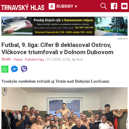
RUBRIKY
▾
reklama
Futbal, 9. liga: Cífer B deklasoval Ostrov,
Vlčkovce triumfovali v Dolnom Dubovom
ŠPORT
-
Futbal
-
Futbalové ligy
| 31.5.2026, 22.06, Ján Král
Vysokým rozdielom zvíťazil aj Trstín nad Dolnými Lovčicami.