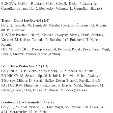
BUKOVÁ: Hečko – R. Jaraba, Hačo, Zelenák, Detko, P. Jaraba, A.
Černuško, Svitana, Holič, Medvecký, Valigura (L. Černuško, Hlavatý)
Trstín – Dolné Lovčice 6:0 (1:0)
Góly: 2. Taranda, 46. Daniš, 49. Vajsábel (pen), 50. Štibraný, 72. Klokner,
88. P. Boledovič
TRSTÍN: Prachar – Hetteš, Klokner, Čavojský, Slezák, Daniš, Štibraný,
Vajsábel, M. Kučera, Taranda, R. Boledovič (P. Boledovič, T. Kučera,
Kocmál)
DOLNÉ LOVČICE: Prekop – Zmund, Petrovič, Potisk, Psota, Paraj, Veigl,
Habala, Snadyk, Valúšek, Toráč (Ambra)
Bojničky – Pastuchov 2:2 (1:1)
Góly: 38. a 53. P. Bučko (druhý z pen) – 7. Mihočka, 86. Mičík
BOJNIČKY: M. Šesták – Špáčil, Kubiček, Polievka, Kabát, Ažaltovič,
Táčovský, Mihina, D. Šesták, Bučko, Dekan (Harský, Pavelka, Broš)
PASTUCHOV: Minarovič – Reizinger, S. Hlaváč, Mičík, Šimanský, M.
Hlaváč, Bučko, Dian, Blšťák, A. Hlaváč, Mihočka (Drábek)
Brestovany B – Pečeňady 5:4 (2:2)
Góly: 5., 23. a 50. Vyskoč, 56. Tandlmayer, 58. Roeske – 30. Liška, 34.
a 61. Moravanský, 67. M. Šípka