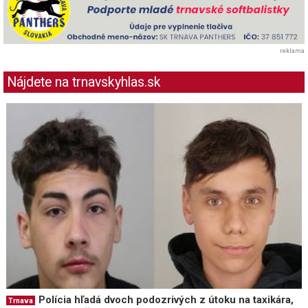
reklama
Nájdete na trnavskyhlas.sk
Polícia hľadá dvoch podozrivých z útoku na taxikára,
Trnava