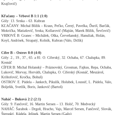
Krajčovič)
Kľačany – Vrbové B 1:1 (1:0)
Góly: 13. Srnka – 63. Kubran
KĽAČANY: Michal Bôžik – Kraus, Peťko, Černý, Pavelka, Ďuriš, Barčák,
Mokrička, Matiašovič, Srnka, Kollarovič (Majtán, Marek Bôžik, Ševčovič)
VRBOVÉ B: Granec – Michálek, Oška, Červeňanský, Hanuliak, Holán,
Koyš, Andrísek, Strapatý, Kolník, Kubran (Valo, Držík)
Cífer B – Ostrov 8:0 (4:0)
Góly: 2., 19., 37., 65. a 81. O. Cíferský, 32. Ochaba, 67. Chalupka, 89.
Kosnáč
CÍFER B: Michal Holanský – Práznovský, Grosman, Fajkus, Repa, Ochaba,
Lukovič, Morvay, Horváth, Chalupka, O. Cíferský (Kosnáč, Meszároš,
Krištofovič, Kročka, Bohuš)
OSTROV: E. Púdela – Jankech, Pikulík, Holubek, Loussif, L. Púdela, Valo,
Bolješik, Svetlík, Boris, Jankovič (Bartoš)
Naháč – Buková 2:2 (2:1)
Góly: 9. Fančovič, 16. Martin Sersen – 13. Holič, 70. Medvecký
NAHÁČ: Šarabok – Drgoň, Hracho, Vajs, Marcel Sersen, Fančovič, Slovák,
Šteruský, Kúdela, Jelínek, Martin Sersen (Gažo)