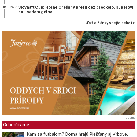
Slovnaft Cup: Horné Orešany prešli cez predkolo, súperovi
26.7.
dali sedem gólov
ďalšie články v tejto sekcii ››
reklama
Odporúčame
Kam za futbalom? Doma hrajú Piešťany aj Vrbové,