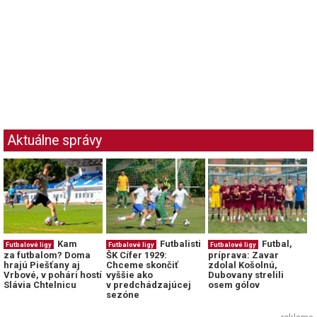
Aktuálne správy
Kam
Futbalisti
Futbal,
Futbalové ligy
Futbalové ligy
Futbalové ligy
za futbalom? Doma
ŠK Cífer 1929:
príprava: Zavar
hrajú Piešťany aj
Chceme skončiť
zdolal Košolnú,
Vrbové, v pohári hostí
vyššie ako
Dubovany strelili
Slávia Chtelnicu
v predchádzajúcej
osem gólov
sezóne