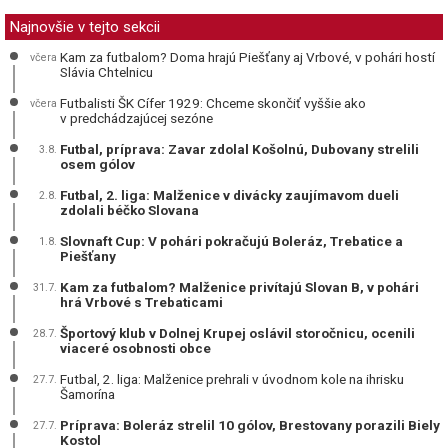
Najnovšie v tejto sekcii
Kam za futbalom? Doma hrajú Piešťany aj Vrbové, v pohári hostí
včera
Slávia Chtelnicu
Futbalisti ŠK Cífer 1929: Chceme skončiť vyššie ako
včera
v predchádzajúcej sezóne
Futbal, príprava: Zavar zdolal Košolnú, Dubovany strelili
3.8.
osem gólov
Futbal, 2. liga: Malženice v divácky zaujímavom dueli
2.8.
zdolali béčko Slovana
Slovnaft Cup: V pohári pokračujú Boleráz, Trebatice a
1.8.
Piešťany
Kam za futbalom? Malženice privítajú Slovan B, v pohári
31.7.
hrá Vrbové s Trebaticami
Športový klub v Dolnej Krupej oslávil storočnicu, ocenili
28.7.
viaceré osobnosti obce
Futbal, 2. liga: Malženice prehrali v úvodnom kole na ihrisku
27.7.
Šamorína
Príprava: Boleráz strelil 10 gólov, Brestovany porazili Biely
27.7.
Kostol