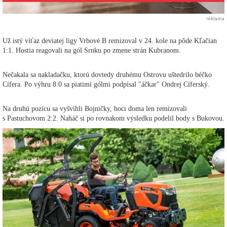
reklama
Už istý víťaz deviatej ligy Vrbové B remizoval v 24. kole na pôde Kľačian
1:1. Hostia reagovali na gól Srnku po zmene strán Kubranom.
Nečakala sa nakladačku, ktorú dovtedy druhému Ostrovu uštedrilo béčko
Cífera. Po výhru 8:0 sa piatimi gólmi podpísal "áčkar" Ondrej Cíferský.
Na druhú pozícu sa vyšvihli Bojničky, hoci doma len remizovali
s Pastuchovom 2:2. Naháč si po rovnakom výsledku podelil body s Bukovou.