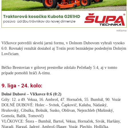
reklama
Vlčkovce potvrdili skvelú jarnú formu, v Dolnom Dubovom vyhrali vysoko
6:0. Rovnaký rezultát dosiahol aj Trstín proti beznádejne posledným Dolným
Lovčiciam.
Béčko Brestovian v gólovej prestrelke zdolalo Pečeňady 5:4, aj v tomto
prípade pomohli hráči A-tímu.
9. liga - 24. kolo:
Dolné Dubové – Vlčkovce 0:6 (0:2)
Góly: 12. a 49. Vekua, 16. Ambroš, 47. Hornaček, 55. Bumbál, 90. Vozár
DOLNÉ DUBOVÉ: Holec – Svitek, Čapkovič, Kašuba, Nádaský,
Hrušovský, Cibulka, Bošnák, Susko, Obšivan, Nejezchleb (Mušinský,
Gomola, Bažík, Tomovič)
VLČKOVCE: Štora – Bumbál, Bartoš, Vekua, Hornaček, Sivák, Haršány,
Njaradi, Hargaš, Jadrný, Ambroš (Bauer, Vozár, Plechlo, Hrdlička,