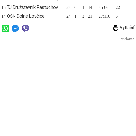
TJ Družstevník Pastuchov
13
24
6
4
14
45:66
22
OŠK Dolné Lovčice
14
24
1
2
21
27:116
5
Vytlačiť
reklama