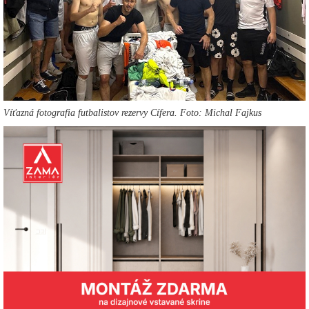
Víťazná fotografia futbalistov rezervy Cífera. Foto: Michal Fajkus