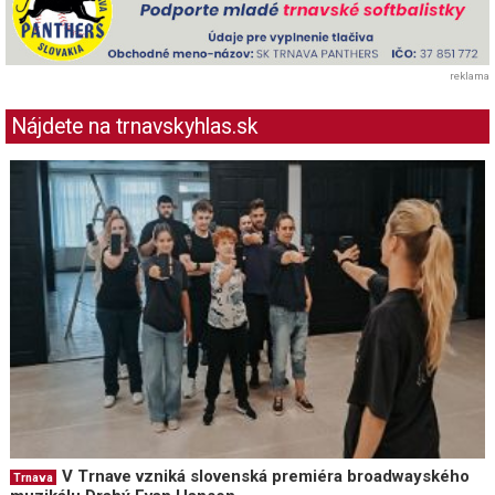
reklama
Nájdete na trnavskyhlas.sk
V Trnave vzniká slovenská premiéra broadwayského
Trnava