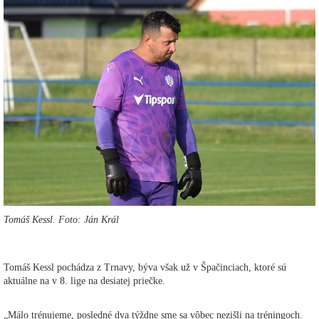
Tomáš Kessl. Foto: Ján Král
Tomáš Kessl pochádza z Trnavy, býva však už v Špačinciach, ktoré sú
aktuálne na v 8. lige na desiatej priečke.
„Málo trénujeme, posledné dva týždne sme sa vôbec nezišli na tréningoch.