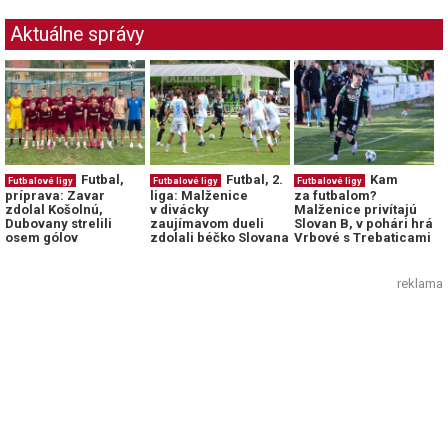
Aktuálne správy
Futbal,
Futbal, 2.
Kam
Futbalové ligy
Futbalové ligy
Futbalové ligy
príprava: Zavar
liga: Malženice
za futbalom?
zdolal Košolnú,
v divácky
Malženice privítajú
Dubovany strelili
zaujímavom dueli
Slovan B, v pohári hrá
osem gólov
zdolali béčko Slovana
Vrbové s Trebaticami
reklama