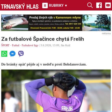
RUBRIKY
▾
reklama
Za futbalové Špačince chytá Frelih
ŠPORT
-
Futbal
-
Futbalové ligy
| 3.6.2026, 13.09, Ján Král
Do bránky opäť pôjde aj v nedeľu proti Bohdanovciam.