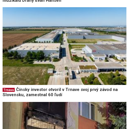
muzikálu Drahý Evan Hansen
Čínsky investor otvoril v Trnave svoj prvý závod na
Trnava
Slovensku, zamestnal 60 ľudí