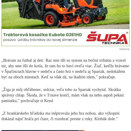
reklama
„Brávam na futbal aj deti. Raz sme išli so synom na bočnú tribúnu a vravel
mi, aby sme išli do kotla, že tam ho to baví oveľa viac. Žiaľ, keďže hrávame
v Špačinciach hlavne v nedeľu a často hrá v nedeľu aj Spartak, nedokážem
byť na oboch miestach. Keď sa však dá, na štadión idem,“ pokračuje.
„Žiga je môj obľúbenec, srdciar, veľa toho za Spartak vychytal. Skrátka
správny chlap. Škoda, že v Trnave končí, mám však na neho aspoň peknú
pamiatku,“ pochvaľuje si Kessl.
„Z brankárskeho hľadiska ma inšpirovala jeho hra nohou, ako výkopmi
dokázal nájsť hráča pri čiare, či rozohrať presne z ruky. Klobúk dole.“