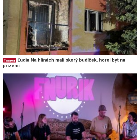
Ľudia Na hlinách mali skorý budíček, horel byt na
Trnava
prízemí