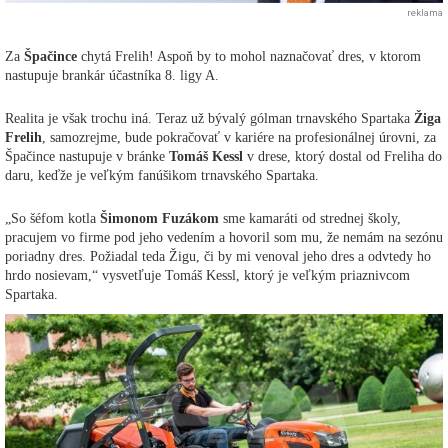
reklama
Za
Špačince
chytá Frelih! Aspoň by to mohol naznačovať dres, v ktorom
nastupuje brankár účastníka 8. ligy A.
Realita je však trochu iná. Teraz už bývalý gólman trnavského Spartaka
Žiga
Frelih
, samozrejme, bude pokračovať v kariére na profesionálnej úrovni, za
Špačince nastupuje v bránke
Tomáš Kessl
v drese, ktorý dostal od Freliha do
daru, keďže je veľkým fanúšikom trnavského Spartaka.
„So šéfom kotla
Šimonom Fuzákom
sme kamaráti od strednej školy,
pracujem vo firme pod jeho vedením a hovoril som mu, že nemám na sezónu
poriadny dres. Požiadal teda Žigu, či by mi venoval jeho dres a odvtedy ho
hrdo nosievam,“ vysvetľuje Tomáš Kessl, ktorý je veľkým priaznivcom
Spartaka.