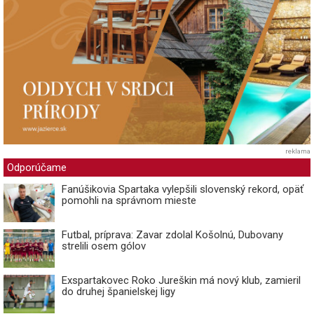
reklama
Odporúčame
Fanúšikovia Spartaka vylepšili slovenský rekord, opäť
pomohli na správnom mieste
Futbal, príprava: Zavar zdolal Košolnú, Dubovany
strelili osem gólov
Exspartakovec Roko Jureškin má nový klub, zamieril
do druhej španielskej ligy