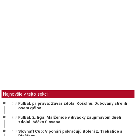
Najnovšie v tejto sekcii
Futbal, príprava: Zavar zdolal Košolnú, Dubovany strelili
3.8.
osem gólov
Futbal, 2. liga: Malženice v divácky zaujímavom dueli
2.8.
zdolali béčko Slovana
Slovnaft Cup: V pohári pokračujú Boleráz, Trebatice a
1.8.
Piešťany