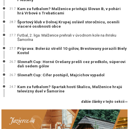
Kam za futbalom? Malženice privítajú Slovan B, v pohári
31.7.
hrá Vrbové s Trebaticami
Športový klub v Dolnej Krupej oslávil storočnicu, ocenili
28.7.
viaceré osobnosti obce
Futbal, 2. liga: Malženice prehrali v úvodnom kole na ihrisku
27.7.
Šamorína
Príprava: Boleráz strelil 10 gólov, Brestovany porazili Biely
27.7.
Kostol
Slovnaft Cup: Horné Orešany prešli cez predkolo, súperovi
26.7.
dali sedem gólov
Slovnaft Cup: Cífer postúpil, Majcichov vypadol
26.7.
Kam za futbalom? Spartak hostí Skalicu, Malženice hrajú
24.7.
televízny duel v Šamoríne
ďalšie články v tejto sekcii ››