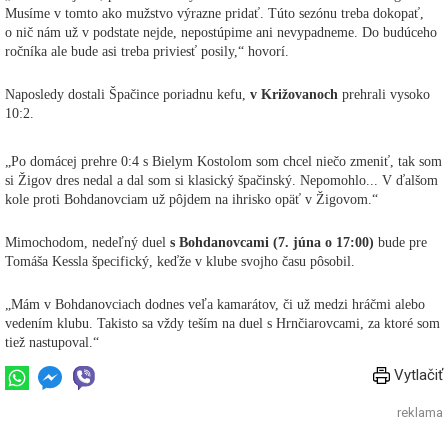
Musíme v tomto ako mužstvo výrazne pridať. Túto sezónu treba dokopať,
o nič nám už v podstate nejde, nepostúpime ani nevypadneme. Do budúceho
ročníka ale bude asi treba priviesť posily,“ hovorí.
Naposledy dostali Špačince poriadnu kefu,
v Križovanoch
prehrali vysoko
10:2.
„Po domácej prehre 0:4 s Bielym Kostolom som chcel niečo zmeniť, tak som
si Žigov dres nedal a dal som si klasický špačinský. Nepomohlo... V ďalšom
kole proti Bohdanovciam už pôjdem na ihrisko opäť v Žigovom.“
Mimochodom, nedeľný duel
s Bohdanovcami (7. júna o 17:00)
bude pre
Tomáša Kessla špecifický, keďže v klube svojho času pôsobil.
„Mám v Bohdanovciach dodnes veľa kamarátov, či už medzi hráčmi alebo
vedením klubu. Takisto sa vždy teším na duel s Hrnčiarovcami, za ktoré som
tiež nastupoval.“
Vytlačiť
reklama