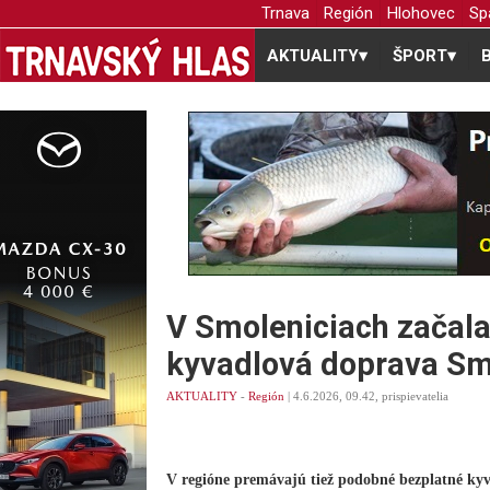
Trnava
Región
Hlohovec
Sp
AKTUALITY
▾
ŠPORT
▾
V Smoleniciach začal
kyvadlová doprava Sm
AKTUALITY
-
Región
| 4.6.2026, 09.42, prispievatelia
V regióne premávajú tiež podobné bezplatné kyv