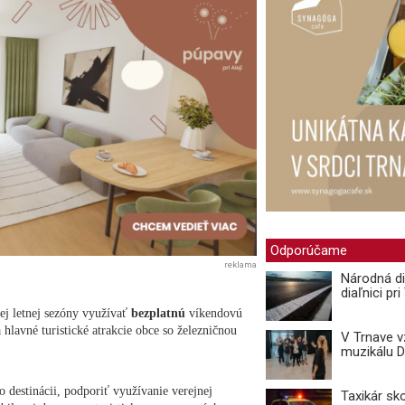
Odporúčame
reklama
Národná di
diaľnici pr
ej letnej sezóny využívať
bezplatnú
víkendovú
a hlavné turistické atrakcie obce so železničnou
V Trnave 
muzikálu 
 destinácii, podporiť využívanie verejnej
Taxikár sk