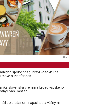
reklama
aľničná spoločnosť upraví vozovku na
i Trnave a Piešťanoch
vzniká slovenská premiéra broadwayského
Drahý Evan Hansen
ončil po brutálnom napadnutí s vážnymi