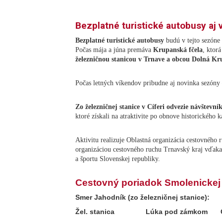
Bezplatné turistické autobusy aj 
Bezplatné turistické autobusy
budú v tejto sezóne
Počas mája a júna premáva
Krupanská fčela
, ktor
železničnou stanicou v Trnave a obcou Dolná Kr
Počas letných víkendov pribudne aj novinka sezóny
Zo železničnej stanice v Cíferi odvezie návštev
ktoré získali na atraktivite po obnove historického k
Aktivitu realizuje Oblastná organizácia cestovného
organizáciou cestovného ruchu Trnavský kraj vďaka
a športu Slovenskej republiky.
Cestovný poriadok Smolenickej 
Smer Jahodník (zo železničnej stanice):
Žel. stanica
Lúka pod zámkom