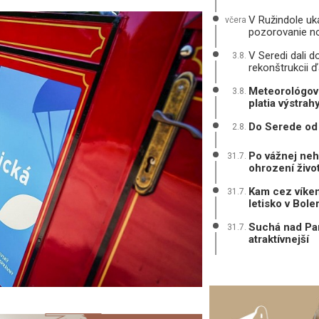
V Ružindole uká
včera
pozorovanie n
V Seredi dali d
3.8.
rekonštrukcii ď
Meteorológovi
3.8.
platia výstrah
Do Serede od 
2.8.
Po vážnej neh
31.7.
ohrození živo
Kam cez víken
31.7.
letisko v Bole
Suchá nad Par
31.7.
atraktívnejší