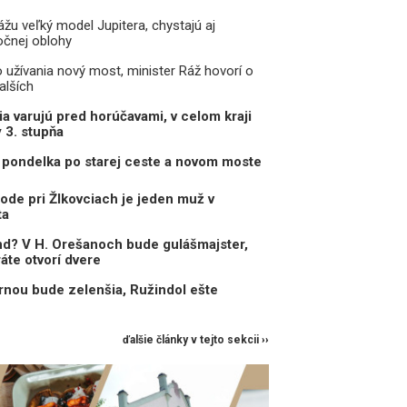
žu veľký model Jupitera, chystajú aj
očnej oblohy
o užívania nový most, minister Ráž hovorí o
alších
a varujú pred horúčavami, v celom kraji
y 3. stupňa
pondelka po starej ceste a novom moste
ode pri Žlkovciach je jeden muž v
ta
d? V H. Orešanoch bude gulášmajster,
ráte otvorí dvere
nou bude zelenšia, Ružindol ešte
ďalšie články v tejto sekcii ››