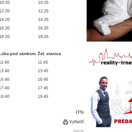
10:20
10:25
12:20
12:25
14:20
14:25
16:20
16:25
18:20
18:25
Lúka pod zámkom
Žel. stanica
11:40
11:45
13:40
13:45
15:40
15:45
17:40
17:45
19:40
19:45
(TS)
Vytlačiť
reklama