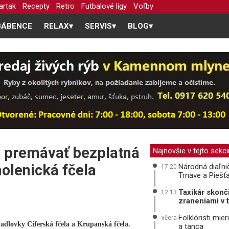
artak
Recepty
Retro
Futbalové ligy
Voľby
BÁBENCE
RELAX
▾
SERVIS
▾
BLOG
▾
a premávať bezplatná
Najnovšie v tejto sekci
olenická fčela
Národná diaľni
17:20
Trnave a Piešť
Taxikár skonč
12:13
zraneniami v 
Folklóristi mie
včera
adlovky Cíferská fčela a Krupanská fčela.
a tanca