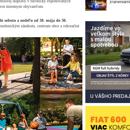
obilovej dopravy v turisticky exponovaných
zraneniami
život miestnym obyvateľom.
ú sobotu a nedeľu od 30. mája do 30.
d Smolenickým zámkom, centrum obce a rekreačnú