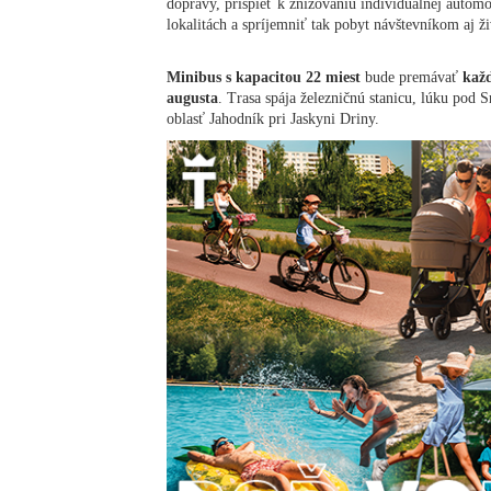
dopravy, prispieť k znižovaniu individuálnej autom
lokalitách a spríjemniť tak pobyt návštevníkom aj 
Minibus s kapacitou 22 miest
bude premávať
každ
augusta
. Trasa spája železničnú stanicu, lúku po
oblasť Jahodník pri Jaskyni Driny.