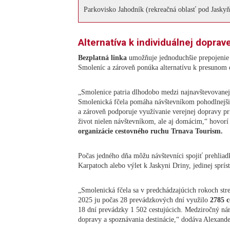
Parkovisko Jahodník (rekreačná oblasť pod Jasky
Alternatíva k individuálnej doprav
Bezplatná linka
umožňuje jednoduchšie prepojenie
Smoleníc a zároveň ponúka alternatívu k presuno
„Smolenice patria dlhodobo medzi najnavštevovanejš
Smolenická fčela pomáha návštevníkom pohodlnejši
a zároveň podporuje využívanie verejnej dopravy pr
život nielen návštevníkom, ale aj domácim,“ hovor
organizácie cestovného ruchu Trnava Tourism.
Počas jedného dňa môžu návštevníci spojiť prehlia
Karpatoch alebo výlet k Jaskyni Driny, jedinej sprí
„Smolenická fčela sa v predchádzajúcich rokoch str
2025 ju počas 28 prevádzkových dní využilo
2785 c
18 dní prevádzky 1 502 cestujúcich. Medziročný nár
dopravy a spoznávania destinácie,“ dodáva Alexande