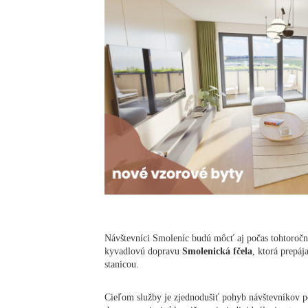
Návštevníci Smoleníc budú môcť aj počas tohtoročn
kyvadlovú dopravu
Smolenická fčela
, ktorá prepáj
stanicou.
Cieľom služby je zjednodušiť pohyb návštevníkov po