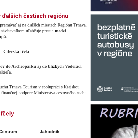
v ďalších častiach regiónu
 premávať aj na ďalších miestach Regiónu Trnava.
á návštevníkom uľahčuje presun
medzi
upá.
 –
Cíferská fčela
.
níkov do Archeoparku aj do blízkych Voderád
,
aštieľa.
 ruchu Trnava Tourism v spolupráci s Krajskou
 finančnej podpore Ministerstva cestovného ruchu
fčely
Centrum
Jahodník