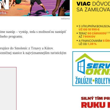
reklama
žime nastúp – vystúp, teda s možnosťou nastúpiť
álneho programu.
erujúce do Smoleníc z Trnavy a Kútov.
zničnej stanice k najvýznamnejším turistickým