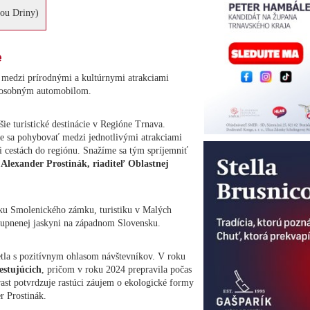
ňou Driny)
e
 medzi prírodnými a kultúrnymi atrakciami
m osobným automobilom.
ie turistické destinácie v Regióne Trnava.
e sa pohybovať medzi jednotlivými atrakciami
i cestách do regiónu. Snažíme sa tým spríjemniť
í
Alexander Prostinák, riaditeľ Oblastnej
dku Smolenického zámku, turistiku v Malých
stupnenej jaskyni na západnom Slovensku.
etla s pozitívnym ohlasom návštevníkov. V roku
estujúcich
, pričom v roku 2024 prepravila počas
ast potvrdzuje rastúci záujem o ekologické formy
r Prostinák.