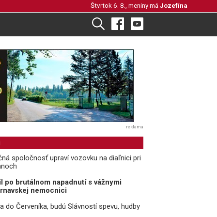
Štvrtok 6. 8., meniny má
Jozefína
reklama
i
čná spoločnosť upraví vozovku na diaľnici pri
anoch
il po brutálnom napadnutí s vážnymi
trnavskej nemocnici
ria do Červeníka, budú Slávností spevu, hudby