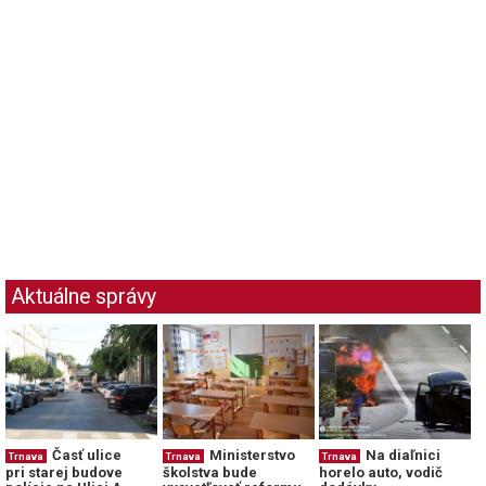
Aktuálne správy
Časť ulice
Ministerstvo
Na diaľnici
Trnava
Trnava
Trnava
pri starej budove
školstva bude
horelo auto, vodič