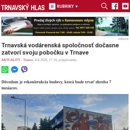
RUBRIKY
▾
reklama
Trnavská vodárenská spoločnosť dočasne
zatvorí svoju pobočku v Trnave
AKTUALITY
-
Trnava
| 6.6.2026, 17.10, prispievatelia
Dôvodom je rekonštrukcia budovy, ktorá bude trvať zhruba 7
mesiacov.