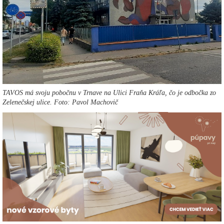
TAVOS má svoju pobočnu v Trnave na Ulici Fraňa Kráľa, čo je odbočka zo
Zelenečskej ulice. Foto: Pavol Machovič