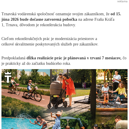
reklama
Trnavská vodárenská spoločnosť oznamuje svojim zákazníkom, že
od 15.
júna 2026 bude dočasne zatvorená pobočka
na adrese Fraňa Kráľa
1, Trnava, dôvodom je rekonštrukcia budovy.
Cieľom rekonštrukčných prác je modernizácia priestorov a
celkové skvalitnenie poskytovaných služieb pre zákazníkov.
Predpokladaná
dĺžka realizácie prác je plánovaná v trvaní 7 mesiacov,
čo
je prakticky až do začiatku budúceho roka.