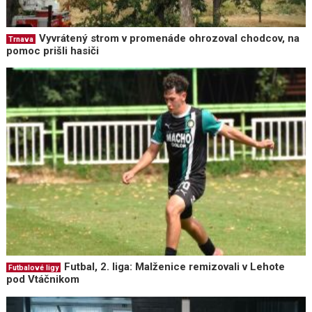
Vyvrátený strom v promenáde ohrozoval chodcov, na
Trnava
pomoc prišli hasiči
Futbal, 2. liga: Malženice remizovali v Lehote
Futbalové ligy
pod Vtáčnikom