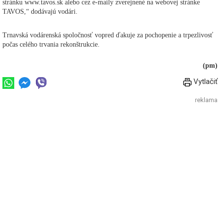
stránku www.tavos.sk alebo cez e-maily zverejnené na webovej stránke
TAVOS,“ dodávajú vodári.
Trnavská vodárenská spoločnosť vopred ďakuje za pochopenie a trpezlivosť
počas celého trvania rekonštrukcie.
(pm)
Vytlačiť
reklama