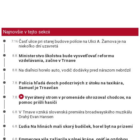
Najnovšie v tejto sekcii
Časť ulice pri starej budove polície na Ulici A. Žarnova je na
7:16
niekoľko dní uzavretá
Ministerstvo školstva bude vysvetľovať reformu
8.8.
vzdelávania, začne v Trnave
Na diaľnici horelo auto, vodič dodávky pred nárazom nebrdzil
8.8.
Polícia hľadá dvoch podozrivých z útoku na taxikára,
7.8.
Samuel je Trnavčan
Vyvrátený strom v promenáde ohrozoval chodcov, na
7.8.
pomoc prišli hasiči
V Trnave vzniká slovenská premiéra broadwayského muzikálu
6.8.
Drahý Evan Hansen
Ľudia Na hlinách mali skorý budíček, horel byt na prízemí
6.8.
Emmerova vila zažiarila v plnej kráse, opäť je ozdobou
6.8.