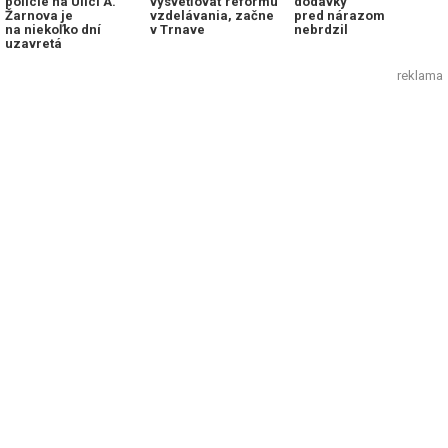
polície na Ulici A.
vysvetľovať reformu
dodávky
Žarnova je
vzdelávania, začne
pred nárazom
na niekoľko dní
v Trnave
nebrdzil
uzavretá
reklama