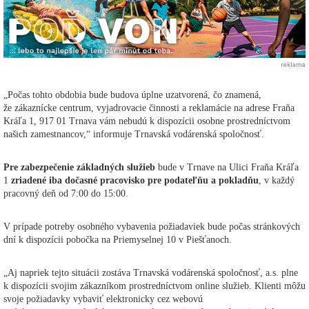
reklama
„Počas tohto obdobia bude budova úplne uzatvorená, čo znamená,
že zákaznícke centrum, vyjadrovacie činnosti a reklamácie na adrese Fraňa
Kráľa 1, 917 01 Trnava vám nebudú k dispozícii osobne prostredníctvom
našich zamestnancov,“ informuje Trnavská vodárenská spoločnosť.
Pre zabezpečenie základných služieb
bude v Trnave na Ulici Fraňa Kráľa
1
zriadené iba dočasné pracovisko pre podateľňu a pokladňu
, v každý
pracovný deň od 7:00 do 15:00.
V prípade potreby osobného vybavenia požiadaviek bude počas stránkových
dní k dispozícii pobočka na Priemyselnej 10 v Piešťanoch.
„Aj napriek tejto situácii zostáva Trnavská vodárenská spoločnosť, a.s. plne
k dispozícii svojim zákazníkom prostredníctvom online služieb. Klienti môžu
svoje požiadavky vybaviť elektronicky cez webovú