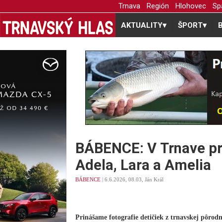
Trnava
Región
Hlohovec
Sp
AKTUALITY
▾
ŠPORT
▾
BÁBENCE: V Trnave priš
Adela, Lara a Amelia
BÁBENCE
| 6.6.2026, 08.03, Ján Král
Prinášame fotografie detičiek z trnavskej pôrodn