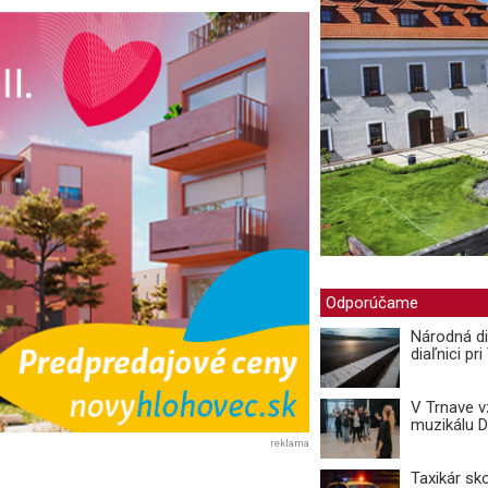
Odporúčame
Národná di
diaľnici pr
V Trnave 
muzikálu 
reklama
Taxikár sk