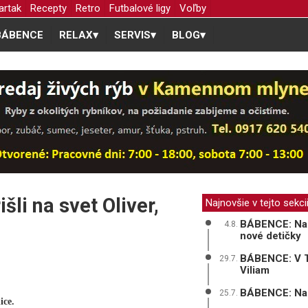
artak
Recepty
Retro
Futbalové ligy
Voľby
BÁBENCE
RELAX
▾
SERVIS
▾
BLOG
▾
li na svet Oliver,
Najnovšie v tejto sekci
BÁBENCE: Na p
4.8.
nové detičky
BÁBENCE: V Tr
29.7.
Viliam
BÁBENCE: Na sv
25.7.
ice.