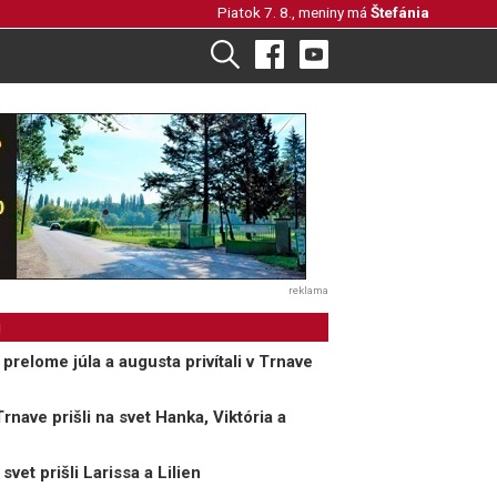
Piatok 7. 8., meniny má
Štefánia
reklama
i
relome júla a augusta privítali v Trnave
nave prišli na svet Hanka, Viktória a
et prišli Larissa a Lilien