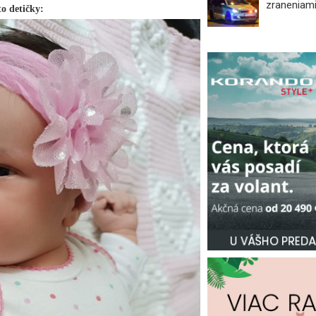
zraneniami
to detičky: