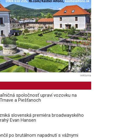
reklama
aľničná spoločnosť upraví vozovku na
i Trnave a Piešťanoch
vzniká slovenská premiéra broadwayského
Drahý Evan Hansen
ončil po brutálnom napadnutí s vážnymi