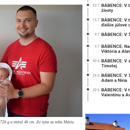
BÁBENCE: V tr
23.7.
životy
BÁBENCE: V tr
15.7.
ďalšie júlové 
BÁBENCE: V Tr
9.7.
BÁBENCE: Na 
3.7.
Viktória a Ala
BÁBENCE: V zá
30.6.
Timotej
BÁBENCE: V Trn
26.6.
Adam a Nina
BÁBENCE: V tr
20.6.
Valentínu a A
2720 g a meral 46 cm. Zo syna sa tešia Mária