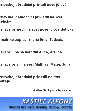
navskej pôrodnici privítali nové júlové
navskej nemocnici priviedli na svet
detičky
nave priviedli na svet nové júlové detičky
matrike zapísali mená Ema, Tadeáš,
n
vere júna sa narodili Alica, Artur a
ave prišli na svet Mathias, Matej, Júlia,
navskej pôrodnici priviedli na svet
ndreja
ďalšie články v tejto sekcii ››