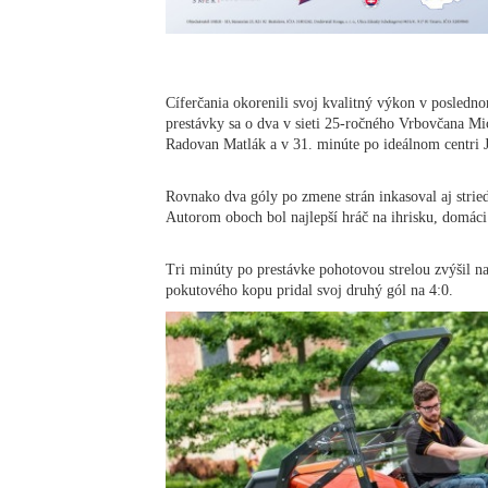
Cíferčania okorenili svoj kvalitný výkon v posle
prestávky sa o dva v sieti 25-ročného Vrbovčana Mi
Radovan Matlák a v 31. minúte po ideálnom centri 
Rovnako dva góly po zmene strán inkasoval aj strie
Autorom oboch bol najlepší hráč na ihrisku, domác
Tri minúty po prestávke pohotovou strelou zvýšil na
pokutového kopu pridal svoj druhý gól na 4:0.