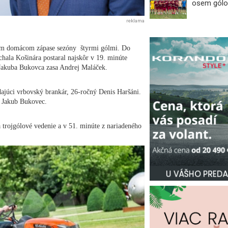
osem gólo
reklama
dnom domácom zápase sezóny štyrmi gólmi. Do
chala Košinára postaral najskôr v 19. minúte
Jakuba Bukovca zasa Andrej Maláček.
dajúci vrbovský brankár, 26-ročný Denis Haršáni.
i Jakub Bukovec.
 trojgólové vedenie a v 51. minúte z nariadeného