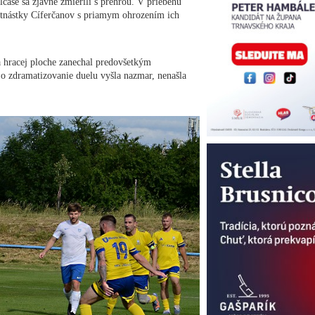
ase sa zjavne zmierili s prehrou. V priebehu
estnástky Cíferčanov s priamym ohrozením ich
 hracej ploche zanechal predovšetkým
a o zdramatizovanie duelu vyšla nazmar, nenašla