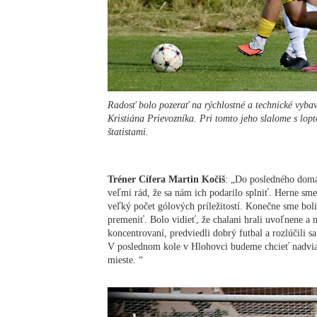
Radosť bolo pozerať na rýchlostné a technické vyba
Kristiána Prievozníka. Pri tomto jeho slalome s lo
štatistami.
Tréner Cífera Martin Kočiš
: „Do posledného domá
veľmi rád, že sa nám ich podarilo splniť. Herne sme
veľký počet gólových príležitostí. Konečne sme boli 
premeniť. Bolo vidieť, že chalani hrali uvoľnene a n
koncentrovaní, predviedli dobrý futbal a rozlúčili 
V poslednom kole v Hlohovci budeme chcieť nadvia
mieste. 