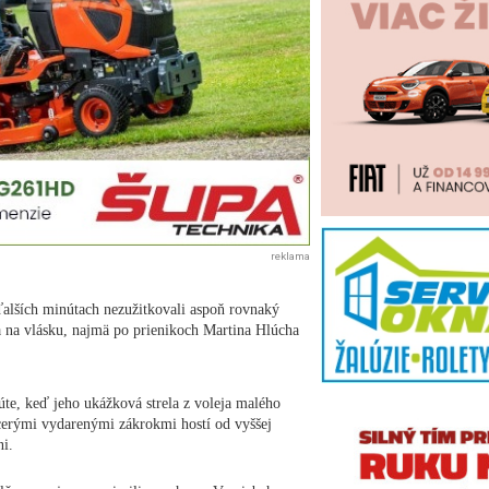
reklama
 ďalších minútach nezužitkovali aspoň rovnaký
va na vlásku, najmä po prienikoch Martina Hlúcha
e, keď jeho ukážková strela z voleja malého
acerými vydarenými zákrokmi hostí od vyššej
šáni.