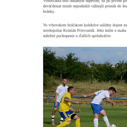
Vrbovčania boli oddaným súperom, už po prvom polč
deväťdesiat minút nepodnikli vážnejší prienik do š
bránky.
Vo vrbovskom hráčskom kolektíve solídny dojem na
stredopoliar Kristián Prievozník. Jeho úsilie a snah
náležité pochopenie u ďalších spoluhráčov.