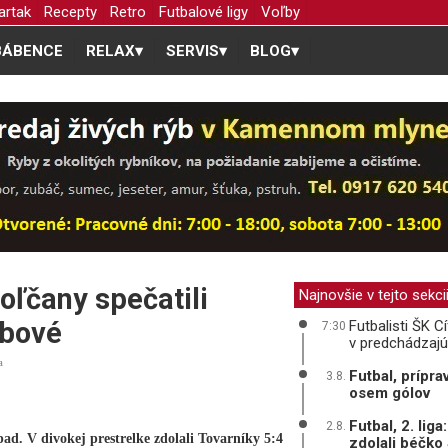
artak
Recepty
Retro
Futbalové ligy
Voľby
BÁBENCE
RELAX
▾
SERVIS
▾
BLOG
▾
poľčany spečatili
Najnovšie v tejto sekci
rbové
Futbalisti ŠK 
7:30
v predchádzaj
a
Futbal, prípra
3.8.
osem gólov
Futbal, 2. lig
2.8.
pad. V divokej prestrelke zdolali Tovarníky 5:4
zdolali béčko