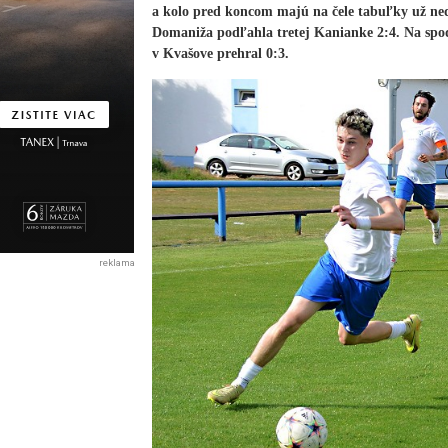
a kolo pred koncom majú na čele tabuľky už ned
Domaniža podľahla tretej Kanianke 2:4. Na spo
v Kvašove prehral 0:3.
reklama