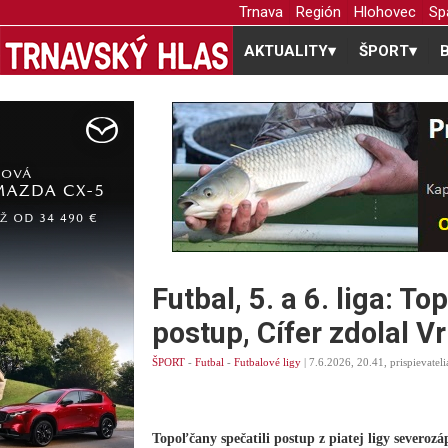
Trnava
Región
Hlohovec
Sp
AKTUALITY
▾
ŠPORT
▾
Futbal, 5. a 6. liga: To
postup, Cífer zdolal V
ŠPORT
-
Futbal
-
Futbalové ligy
| 7.6.2026, 20.41, prispievateli
Topoľčany spečatili postup z piatej ligy severozá