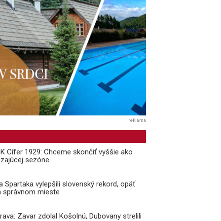
reklama
 ŠK Cífer 1929: Chceme skončiť vyššie ako
dzajúcej sezóne
a Spartaka vylepšili slovenský rekord, opäť
a správnom mieste
prava: Zavar zdolal Košolnú, Dubovany strelili