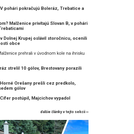
 V pohári pokračujú Boleráz, Trebatice a
om? Malženice privítajú Slovan B, v pohári
Trebaticami
v Dolnej Krupej oslávil storočnicu, ocenili
osti obce
: Malženice prehrali v úvodnom kole na ihrisku
ráz strelil 10 gólov, Brestovany porazili
 Horné Orešany prešli cez predkolo,
 sedem gólov
 Cífer postúpil, Majcichov vypadol
ďalšie články v tejto sekcii ››