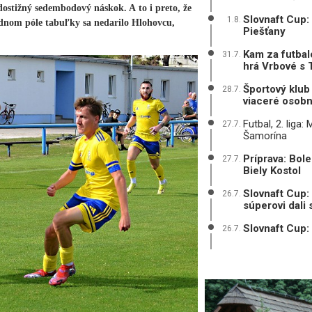
ostižný sedembodový náskok. A to i preto, že
Slovnaft Cup:
1.8.
dnom póle tabuľky sa nedarilo Hlohovcu,
Piešťany
Kam za futbal
31.7.
hrá Vrbové s 
Športový klub 
28.7.
viaceré osobn
Futbal, 2. liga
27.7.
Šamorína
Príprava: Bole
27.7.
Biely Kostol
Slovnaft Cup:
26.7.
súperovi dali
Slovnaft Cup:
26.7.