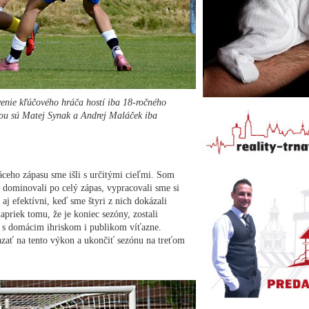
venie kľúčového hráča hostí iba 18-ročného
ptou sú Matej Synak a Andrej Maláček iba
ceho zápasu sme išli s určitými cieľmi. Som
 dominovali po celý zápas, vypracovali sme si
aj efektívni, keď sme štyri z nich dokázali
apriek tomu, že je koniec sezóny, zostali
sa s domácim ihriskom i publikom víťazne.
zať na tento výkon a ukončiť sezónu na treťom
“