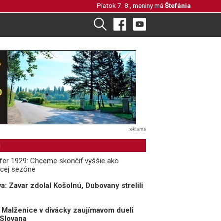
Piatok 7. 8., meniny má
Štefánia
reklama
i
Cífer 1929: Chceme skončiť vyššie ako
úcej sezóne
va: Zavar zdolal Košolnú, Dubovany strelili
a: Malženice v divácky zaujímavom dueli
 Slovana