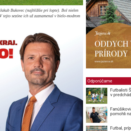
akub Bukovec (najbližšie pri lopte). Bol nielen
. V tejto sezóne ich už zaznamenal v bielo-modrom
Odporúčame
Futbalisti
v predchá
Fanúšikovi
pomohli n
Futbal, prí