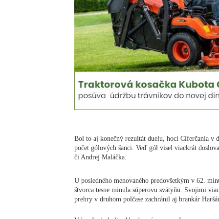
Bol to aj konečný rezultát duelu, hoci Cíferčania v
počet gólových šanci. Veď gól visel viackrát doslo
či Andrej Maláčka.
U posledného menovaného predovšetkým v 62. minút
štvorca tesne minula súperovu svätyňu. Svojimi vi
prehry v druhom polčase zachránil aj brankár Har