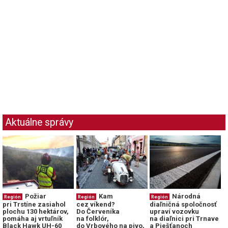
Aktuálne správy
Požiar
Kam
Národná
Región
Región
Región
pri Trstíne zasiahol
cez víkend?
diaľničná spoločnosť
plochu 130 hektárov,
Do Červeníka
upraví vozovku
pomáha aj vrtuľník
na folklór,
na diaľnici pri Trnave
Black Hawk UH-60
do Vrbového na pivo,
a Piešťanoch