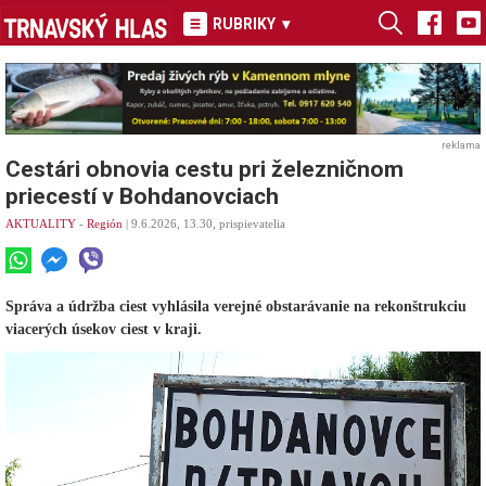
RUBRIKY
▾
reklama
Cestári obnovia cestu pri železničnom
priecestí v Bohdanovciach
AKTUALITY
-
Región
| 9.6.2026, 13.30, prispievatelia
Správa a údržba ciest vyhlásila verejné obstarávanie na rekonštrukciu
viacerých úsekov ciest v kraji.