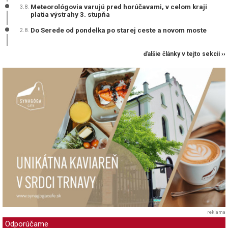
Meteorológovia varujú pred horúčavami, v celom kraji
3.8.
platia výstrahy 3. stupňa
Do Serede od pondelka po starej ceste a novom moste
2.8.
ďalšie články v tejto sekcii ››
reklama
Odporúčame