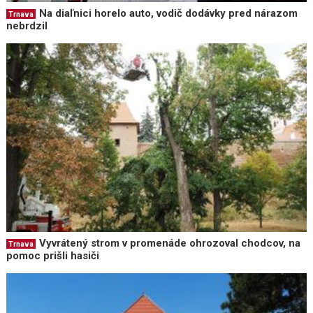
Na diaľnici horelo auto, vodič dodávky pred nárazom
Trnava
nebrdzil
Vyvrátený strom v promenáde ohrozoval chodcov, na
Trnava
pomoc prišli hasiči