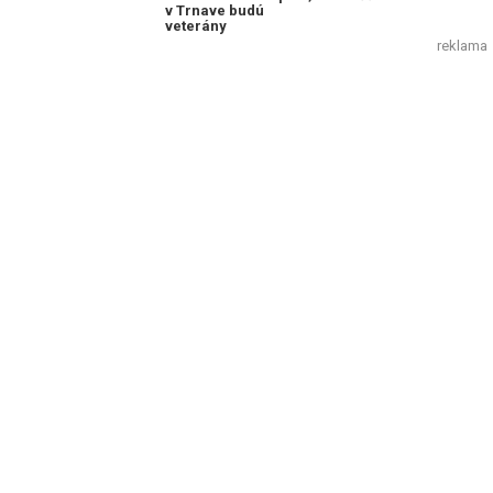
v Trnave budú
veterány
reklama