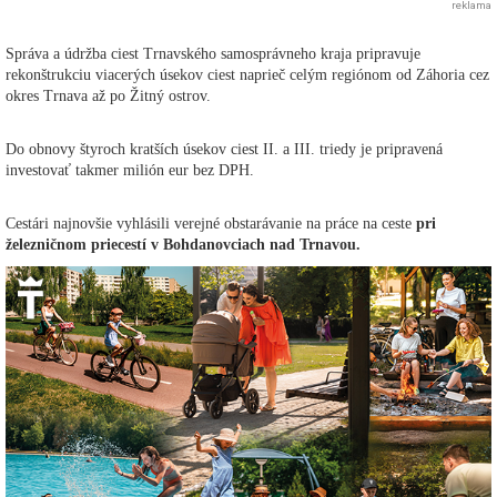
reklama
Správa a údržba ciest Trnavského samosprávneho kraja pripravuje
rekonštrukciu viacerých úsekov ciest naprieč celým regiónom od Záhoria cez
okres Trnava až po Žitný ostrov.
Do obnovy štyroch kratších úsekov ciest II. a III. triedy je pripravená
investovať takmer milión eur bez DPH.
Cestári najnovšie vyhlásili verejné obstarávanie na práce na ceste
pri
železničnom priecestí v Bohdanovciach nad Trnavou.