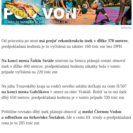
reklama
Od priecestia po most
má prejsť rekonštrukciu úsek v dĺžke 370 metrov
,
predpokladaná hodnota je tu vyčíslená na takmer 160 tisíc eur bez DPH.
Na konci mesta Šaštín Stráže
smerom na Senicu plánujú cestári obnoviť
úsek v dĺžke 460 metrov, predpokladaná hodnota zákatky bola v tomto
prípade vyčíslená na 220 tisíc eur.
Na juhu Trnavského kraja sa vodiči nového asfaltu dočkajú na ceste II/507
na konci mesta Gabčíkovo
v smere na obec Vrakúň. Robiť sa tu má úsek
dlhý 650 metrov, predpokladaná hodnota je v tomto prípade 330 tisíc eur.
Približne rovnako dlhý úsek plánujú obnoviť aj
medzi Čiernou Vodou
a odbočkou na štrkovisko Šoriakoš.
Ide o cestu III. triedy a predpokladaná
cena je tu 285 tisíc eur.