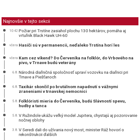
Najnovšie v tejto sekcii
Požiar pri Trstíne zasiahol plochu 130 hektárov, pomáha aj
10:42
vrtuľník Black Hawk UH-60
Hasiči sú v permanencii, neďaleko Trstína horí les
včera
Kam cez víkend? Do Červeníka na folklór, do Vrbového na
včera
pivo, v Trnave budú veterány
Národná diaľničná spoločnosť upraví vozovku na diaľnici pri
6.8.
Trnave a Piešťanoch
Taxikár skončil po brutálnom napadnutí s vážnymi
6.8.
zraneniami v trnavskej nemocnici
Folklóristi mieria do Červeníka, budú Slávností spevu,
5.8.
hudby a tanca
V Ružindole ukážu veľký model Jupitera, chystajú aj pozorovanie
5.8.
nočnej oblohy
V Seredi dali do užívania nový most, minister Ráž hovorí o
3.8.
rekonštrukcii ďalších