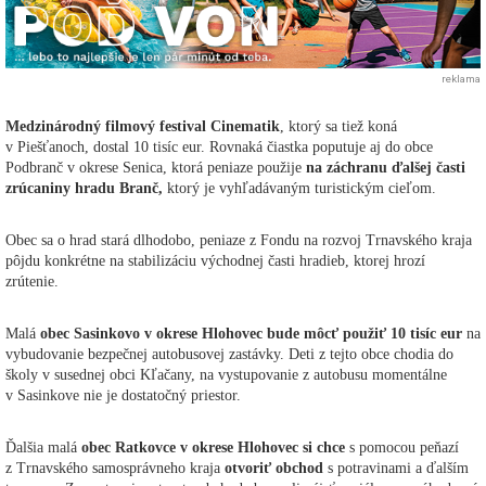
reklama
Medzinárodný filmový festival Cinematik
, ktorý sa tiež koná
v Piešťanoch, dostal 10 tisíc eur. Rovnaká čiastka poputuje aj do obce
Podbranč v okrese Senica, ktorá peniaze použije
na záchranu ďalšej časti
zrúcaniny hradu Branč,
ktorý je vyhľadávaným turistickým cieľom.
Obec sa o hrad stará dlhodobo, peniaze z Fondu na rozvoj Trnavského kraja
pôjdu konkrétne na stabilizáciu východnej časti hradieb, ktorej hrozí
zrútenie.
Malá
obec Sasinkovo v okrese Hlohovec bude môcť použiť 10 tisíc eur
na
vybudovanie bezpečnej autobusovej zastávky. Deti z tejto obce chodia do
školy v susednej obci Kľačany, na vystupovanie z autobusu momentálne
v Sasinkove nie je dostatočný priestor.
Ďalšia malá
obec Ratkovce v okrese Hlohovec si chce
s pomocou peňazí
z Trnavského samosprávneho kraja
otvoriť obchod
s potravinami a ďalším