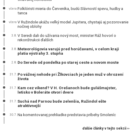
Folklóristi mieria do Červeníka, budú Slávností spevu, hudby a
včera
tanca
V Ružindole ukážu veľký model Jupitera, chystajú aj pozorovanie
včera
nočnej oblohy
V Seredi dali do užívania nový most, minister Ráž hovorí o
3.8.
rekonštrukcii ďalších
Meteorológovia varujú pred horúčavami, v celom kraji
3.8.
platia výstrahy 3. stupňa
Do Serede od pondelka po starej ceste a novom moste
2.8.
Po vážnej nehode pri Žlkovciach je jeden muž v ohrození
31.7.
života
Kam cez víkend? V H. Orešanoch bude gulášmajster,
31.7.
letisko v Boleráte otvorí dvere
Suchá nad Parnou bude zelenšia, Ružindol ešte
31.7.
atraktívnejší
Na komentovanej prehliadke predstavia príbehy Smoleníc
30.7.
ďalšie články v tejto sekcii ››