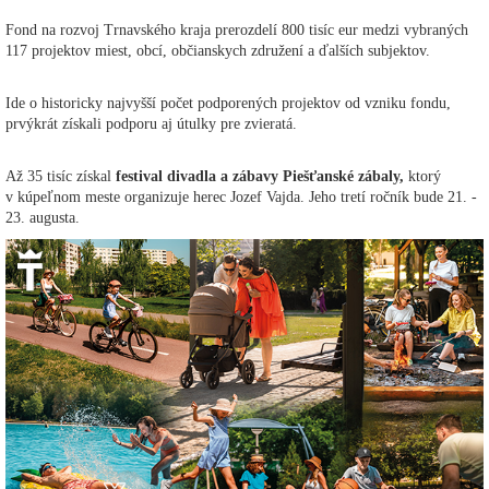
Fond na rozvoj Trnavského kraja prerozdelí 800 tisíc eur medzi vybraných
117 projektov miest, obcí, občianskych združení a ďalších subjektov.
Ide o historicky najvyšší počet podporených projektov od vzniku fondu,
prvýkrát získali podporu aj útulky pre zvieratá.
Až 35 tisíc získal
festival divadla a zábavy Piešťanské zábaly,
ktorý
v kúpeľnom meste organizuje herec Jozef Vajda. Jeho tretí ročník bude 21. -
23. augusta.