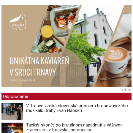
reklama
Odporúčame
V Trnave vzniká slovenská premiéra broadwayského
muzikálu Drahý Evan Hansen
Taxikár skončil po brutálnom napadnutí s vážnymi
zraneniami v trnavskej nemocnici