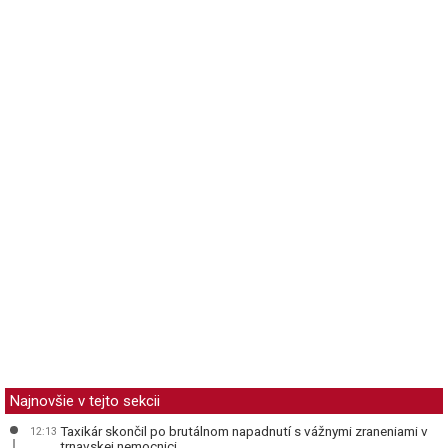
Najnovšie v tejto sekcii
Taxikár skončil po brutálnom napadnutí s vážnymi zraneniami v
12:13
trnavskej nemocnici