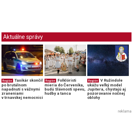
Aktuálne správy
Taxikár skončil
Folklóristi
V Ružindole
Región
Región
Región
po brutálnom
mieria do Červeníka,
ukážu veľký model
napadnutí s vážnymi
budú Slávností spevu,
Jupitera, chystajú aj
zraneniami
hudby a tanca
pozorovanie nočnej
v trnavskej nemocnici
oblohy
reklama