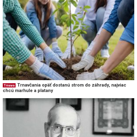
Trnavčania opäť dostanú strom do záhrady, najviac
Trnava
chcú marhule a platany