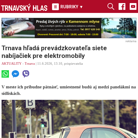
RUBRIKY
▾
reklama
Trnava hľadá prevádzkovateľa siete
nabíjačiek pre elektromobily
AKTUALITY
-
Trnava
| 11.6.2026, 13.10, prispievatelia
V meste ich pribudne pätnásť, umiestnené budú aj medzi panelákmi na
sídliskách.