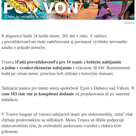
reklama
K dispozícii budú 24 hodín denne, 365 dní v roku. V zmluve
s prevádzkovateľom bude zadefinovaná aj povinnosť rýchleho servisného
zásahu v prípade poruchy.
Trnava h
ľadá prevádzkovateľa pre 14 staníc s bežným nabíjaním
a jednu s vysokovýkonným nabíjaním
s výkonom 50 kW. Rozmiestnené
budú po celom meste, prioritou boli sídliská s bytovými domami.
Nabíjacie stanice pre mesto stavia spoločnosť Ejoin z Dubnice nad Váhom.
V
cene 183 tisíc eur je kompletné dodanie
od projektovania až po samotnú
inštaláciu.
V Trnave funguje už viacero nabíjacích staníc pre elektromobily, zatiaľ však
chýbajú predovšetkým na sídliskách. Mesto Trnava už dlhšie podporuje
elektromobilitu tým, že zvýhodnilo parkovanie vozidiel s elektrickým
pohonom.