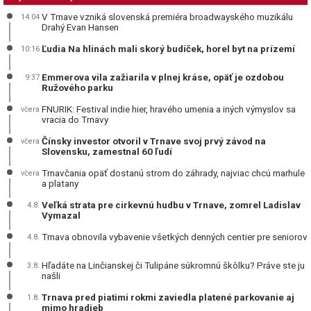
V Trnave vzniká slovenská premiéra broadwayského muzikálu
14:04
Drahý Evan Hansen
Ľudia Na hlinách mali skorý budíček, horel byt na prízemí
10:16
Emmerova vila zažiarila v plnej kráse, opäť je ozdobou
9:37
Ružového parku
FNURIK: Festival indie hier, hravého umenia a iných výmyslov sa
včera
vracia do Trnavy
Čínsky investor otvoril v Trnave svoj prvý závod na
včera
Slovensku, zamestnal 60 ľudí
Trnavčania opäť dostanú strom do záhrady, najviac chcú marhule
včera
a platany
Veľká strata pre cirkevnú hudbu v Trnave, zomrel Ladislav
4.8.
Vymazal
Trnava obnovila vybavenie všetkých denných centier pre seniorov
4.8.
Hľadáte na Linčianskej či Tulipáne súkromnú škôlku? Práve ste ju
3.8.
našli
Trnava pred piatimi rokmi zaviedla platené parkovanie aj
1.8.
mimo hradieb