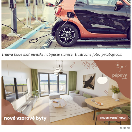
Trnava bude mať mestské nabíjacie stanice. Ilustračné foto: pixabay.com
reklama