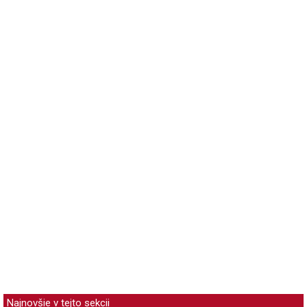
Najnovšie v tejto sekcii