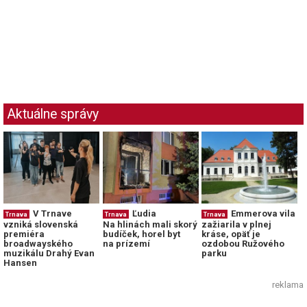
Aktuálne správy
V Trnave
Ľudia
Emmerova vila
Trnava
Trnava
Trnava
vzniká slovenská
Na hlinách mali skorý
zažiarila v plnej
premiéra
budíček, horel byt
kráse, opäť je
broadwayského
na prízemí
ozdobou Ružového
muzikálu Drahý Evan
parku
Hansen
reklama