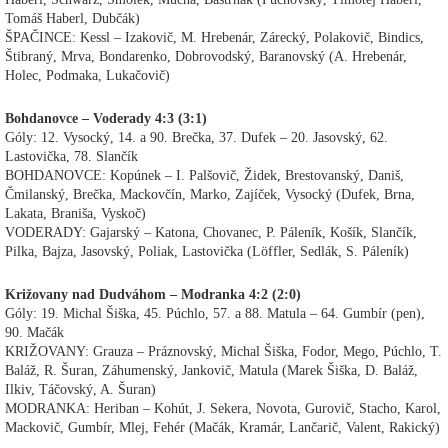
Tomáš Haberl, Dubčák)
ŠPAČINCE: Kessl – Izakovič, M. Hrebenár, Zárecký, Polakovič, Bindics,
Štibraný, Mrva, Bondarenko, Dobrovodský, Baranovský (A. Hrebenár,
Holec, Podmaka, Lukačovič)
Bohdanovce – Voderady 4:3 (3:1)
Góly: 12. Vysocký, 14. a 90. Brečka, 37. Dufek – 20. Jasovský, 62.
Lastovička, 78. Slančík
BOHDANOVCE: Kopúnek – I. Palšovič, Židek, Brestovanský, Daniš,
Čmilanský, Brečka, Mackovčín, Marko, Zajíček, Vysocký (Dufek, Brna,
Lakata, Braniša, Vyskoč)
VODERADY: Gajarský – Katona, Chovanec, P. Páleník, Košík, Slančík,
Pilka, Bajza, Jasovský, Poliak, Lastovička (Löffler, Sedlák, S. Páleník)
Križovany nad Dudváhom – Modranka 4:2 (2:0)
Góly: 19. Michal Šiška, 45. Púchlo, 57. a 88. Matula – 64. Gumbír (pen),
90. Mačák
KRIŽOVANY: Grauza – Práznovský, Michal Šiška, Fodor, Mego, Púchlo, T.
Baláž, R. Šuran, Záhumenský, Jankovič, Matula (Marek Šiška, D. Baláž,
Ilkiv, Táčovský, A. Šuran)
MODRANKA: Heriban – Kohút, J. Sekera, Novota, Gurovič, Stacho, Karol,
Mackovič, Gumbír, Mlej, Fehér (Mačák, Kramár, Lančarič, Valent, Rakický)