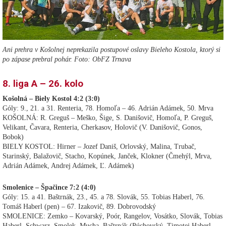
Ani prehra v Košolnej neprekazila postupové oslavy Bieleho Kostola, ktorý si
po zápase prebral pohár. Foto: ObFZ Trnava
8. liga A – 26. kolo
Košolná – Biely Kostol 4:2 (3:0)
Góly: 9., 21. a 31. Renteria, 78. Homoľa – 46. Adrián Adámek, 50. Mrva
KOŠOLNÁ: R. Greguš – Meško, Šige, S. Danišovič, Homoľa, P. Greguš,
Velikant, Čavara, Renteria, Cherkasov, Holovič (V. Danišovič, Gonos,
Bobok)
BIELY KOSTOL: Hirner – Jozef Daniš, Orlovský, Malina, Trubač,
Starinský, Balažovič, Stacho, Kopúnek, Janček, Klokner (Čmehýl, Mrva,
Adrián Adámek, Andrej Adámek, Ľ. Adámek)
Smolenice – Špačince 7:2 (4:0)
Góly: 15. a 41. Baštrnák, 23., 45. a 78. Slovák, 55. Tobias Haberl, 76.
Tomáš Haberl (pen) – 67. Izakovič, 89. Dobrovodský
SMOLENICE: Zemko – Kovarský, Poór, Rangelov, Vosátko, Slovák, Tobias
Haberl, Schwarz, Smolek, Mucha, Baštrnák (Púchovský, Timotej Haberl,