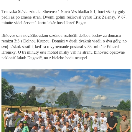
Trnavská Slávia zdolala Slovenskú Novú Ves hladko 5:1, hoci všetky góly
padli až po zmene strán. Dvomi gólmi režíroval výhru Erik Zelenay. V 87.
minúte videl červenú kartu lekár hostí Jozef Bugan.
Bíňovce sa s nováčikovskou sezónou rozlúčili deľbou bodov za domácu
remízu 3:3 s Dolnou Krupou. Domáci v dueli dvakrát viedli o dva góly, no
svoj náskok stratili, keď sa o vyrovnanie postaral v 83. minúte Eduard
Hronský. O tri minúty ešte mohol misky váh na stranu Bíňoviec opätovne
nakloniť Jakub Dugovič, no z bieleho bodu neuspel.