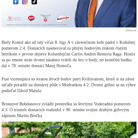
reklama
Biely Kostol ako už istý víťaz 8. ligy A v záverečnom kole padol v Košolnej
pomerom 2:4. Domácich nasmeroval za plným bodovým ziskom čistým
hetrikom v prvom dejstve Kolumbijčan Carlos Andres Renteria Raga. Hostia
sa po zmene strán dvomi zásahmi vrátili do hry o body, no konečnú bodku
dal v 78. minúte domáci Matej Homoľa.
Post vicemajstra so stratou dvoch bodov patrí Križovanom, ktoré si na záver
súťaže poradili na domácej pôde s Modrankou 4:2. Dvomi gólmi sa na výhre
podieľal Dávid Matula.
Bronzové Bohdanovce zvládli prestrelku so štvrtými Voderadmi pomerom
4:3. O triumfe domácich rozhodol v 90. minúte svojim druhým gólovým
zápisom Martin Brečka.