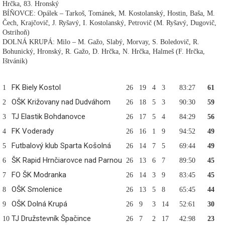
Hrčka, 83. Hronský
BÍŇOVCE: Opálek – Tarkoš, Tománek, M. Kostolanský, Hostin, Baša, M.
Čech, Krajčovič, J. Ryšavý, I. Kostolanský, Petrovič (M. Ryšavý, Dugovič,
Ostrihoň)
DOLNÁ KRUPÁ: Milo – M. Gažo, Slabý, Morvay, S. Boledovič, R.
Bohunický, Hronský, R. Gažo, D. Hrčka, N. Hrčka, Halmeš (F. Hrčka,
Ištvánik)
FK Biely Kostol
1
26
19
4
3
83:27
61
OŠK Križovany nad Dudváhom
2
26
18
5
3
90:30
59
TJ Elastik Bohdanovce
3
26
17
5
4
84:29
56
FK Voderady
4
26
16
1
9
94:52
49
Futbalový klub Sparta Košolná
5
26
14
7
5
69:44
49
ŠK Rapid Hrnčiarovce nad Parnou
6
26
13
6
7
89:50
45
FO ŠK Modranka
7
26
14
3
9
83:45
45
OŠK Smolenice
8
26
13
5
8
65:45
44
OŠK Dolná Krupá
9
26
9
3
14
52:61
30
TJ Družstevník Špačince
10
26
7
2
17
42:98
23