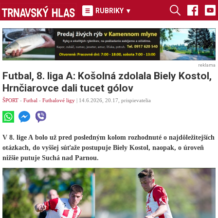
RUBRIKY
▾
reklama
Futbal, 8. liga A: Košolná zdolala Biely Kostol,
Hrnčiarovce dali tucet gólov
ŠPORT
-
Futbal
-
Futbalové ligy
| 14.6.2026, 20.17, prispievatelia
V 8. lige A bolo už pred posledným kolom rozhodnuté o najdôležitejších
otázkach, do vyššej súťaže postupuje Biely Kostol, naopak, o úroveň
nižšie putuje Suchá nad Parnou.