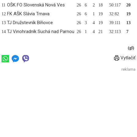
OŠK FO Slovenská Nová Ves
11
26
6
2
18
50:117
20
FK AŠK Slávia Trnava
12
26
6
1
19
32:82
19
TJ Družstevník Bíňovce
13
26
3
4
19
39:111
13
TJ Vinohradník Suchá nad Parnou
14
26
1
4
21
32:113
7
(gl)
Vytlačiť
reklama