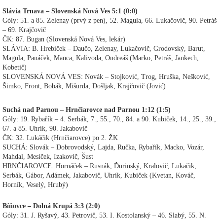
Slávia Trnava – Slovenská Nová Ves 5:1 (0:0)
Góly: 51. a 85. Zelenay (prvý z pen), 52. Magula, 66. Lukačovič, 90. Petráš
– 69. Krajčovič
ČK: 87. Bugan (Slovenská Nová Ves, lekár)
SLÁVIA: B. Hrebíček – Daučo, Zelenay, Lukačovič, Grodovský, Barut,
Magula, Panáček, Manca, Kalivoda, Ondreáš (Marko, Petráš, Jankech,
Kobetič)
SLOVENSKÁ NOVÁ VES: Novák – Stojković, Trog, Hruška, Nešković,
Šimko, Front, Bobák, Mišurda, Došljak, Krajčovič (Jović)
Suchá nad Parnou – Hrnčiarovce nad Parnou 1:12 (1:5)
Góly: 19. Rybařík – 4. Serbák, 7., 55., 70., 84. a 90. Kubiček, 14., 25., 39.,
67. a 85. Uhrík, 90. Jakabovič
ČK: 32. Lukáčik (Hrnčiarovce) po 2. ŽK
SUCHÁ: Slovák – Dobrovodský, Lajda, Ručka, Rybařík, Macko, Vozár,
Mahdal, Mesíček, Izakovič, Šust
HRNČIAROVCE: Hornáček – Rusnák, Ďurinský, Kralovič, Lukačik,
Serbák, Gábor, Adámek, Jakabovič, Uhrík, Kubiček (Kvetan, Kováč,
Horník, Veselý, Hrubý)
Bíňovce – Dolná Krupá 3:3 (2:0)
Góly: 31. J. Ryšavý, 43. Petrovič, 53. I. Kostolanský – 46. Slabý, 55. N.