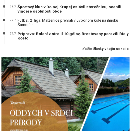
Športový klub v Dolnej Krupej oslávil storočnicu, ocenili
28.7.
viaceré osobnosti obce
Futbal, 2. liga: Malženice prehrali v úvodnom kole na ihrisku
27.7.
Šamorína
Príprava: Boleráz strelil 10 gólov, Brestovany porazili Biely
27.7.
Kostol
ďalšie články v tejto sekcii ››