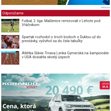
reklama
Odporúčame
Futbal, 2. liga: Malženice remizovali v Lehote pod
Vtáčnikom
Spartak rozhodol o troch bodoch s Duklou už do
prestávky, vyšvihol sa do čela tabuľky
Atlétka Slávie Trnava Lenka Gymerská na šampionáte
v USA dosiahla skvelý úspech