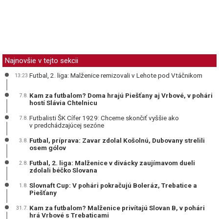
Najnovšie v tejto sekcii
Futbal, 2. liga: Malženice remizovali v Lehote pod Vtáčnikom
13:23
Kam za futbalom? Doma hrajú Piešťany aj Vrbové, v pohári
7.8.
hostí Slávia Chtelnicu
Futbalisti ŠK Cífer 1929: Chceme skončiť vyššie ako
7.8.
v predchádzajúcej sezóne
Futbal, príprava: Zavar zdolal Košolnú, Dubovany strelili
3.8.
osem gólov
Futbal, 2. liga: Malženice v divácky zaujímavom dueli
2.8.
zdolali béčko Slovana
Slovnaft Cup: V pohári pokračujú Boleráz, Trebatice a
1.8.
Piešťany
Kam za futbalom? Malženice privítajú Slovan B, v pohári
31.7.
hrá Vrbové s Trebaticami