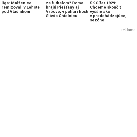
liga: Malženice
za futbalom? Doma
ŠK Cífer 1929:
remizovali v Lehote
hrajú Piešťany aj
Chceme skončiť
pod Vtáčnikom
Vrbové, v pohári hostí
vyššie ako
Slávia Chtelnicu
v predchádzajúcej
sezóne
reklama