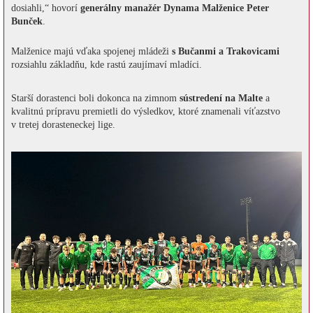
dosiahli,“ hovorí
generálny manažér Dynama Malženice Peter
Bunček
.
Malženice majú vďaka spojenej mládeži
s Bučanmi a Trakovicami
rozsiahlu základňu, kde rastú zaujímaví mladíci.
Starší dorastenci boli dokonca na zimnom
sústredení na Malte
a
kvalitnú prípravu premietli do výsledkov, ktoré znamenali víťazstvo
v tretej dorasteneckej lige.