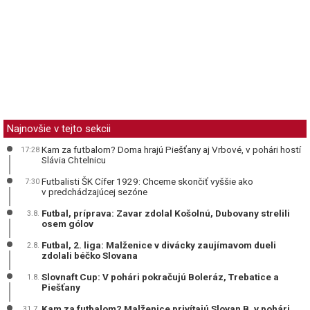
Najnovšie v tejto sekcii
Kam za futbalom? Doma hrajú Piešťany aj Vrbové, v pohári hostí
17:28
Slávia Chtelnicu
Futbalisti ŠK Cífer 1929: Chceme skončiť vyššie ako
7:30
v predchádzajúcej sezóne
Futbal, príprava: Zavar zdolal Košolnú, Dubovany strelili
3.8.
osem gólov
Futbal, 2. liga: Malženice v divácky zaujímavom dueli
2.8.
zdolali béčko Slovana
Slovnaft Cup: V pohári pokračujú Boleráz, Trebatice a
1.8.
Piešťany
Kam za futbalom? Malženice privítajú Slovan B, v pohári
31.7.