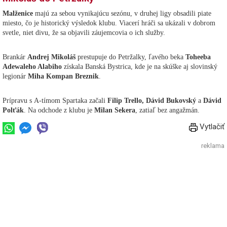
Malženice
majú za sebou vynikajúcu sezónu, v druhej ligy obsadili piate
miesto, čo je historický výsledok klubu. Viacerí hráči sa ukázali v dobrom
svetle, niet divu, že sa objavili záujemcovia o ich služby.
Brankár
Andrej Mikoláš
prestupuje do Petržalky, ľavého beka
Toheeba
Adewaleho Alabiho
získala Banská Bystrica, kde je na skúške aj slovinský
legionár
Miha Kompan Breznik
.
Prípravu s A-tímom Spartaka začali
Filip Trello, Dávid Bukovský
a
Dávid
Polťák
. Na odchode z klubu je
Milan Sekera
, zatiaľ bez angažmán.
Vytlačiť
reklama