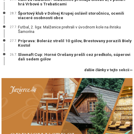
hrá Vrbové s Trebaticami
Športový klub v Dolnej Krupej oslávil storočnicu, ocenili
28.7.
viaceré osobnosti obce
Futbal, 2. liga: Malženice prehrali v úvodnom kole na ihrisku
27.7.
Šamorína
Príprava: Boleráz strelil 10 gólov, Brestovany porazili Biely
27.7.
Kostol
Slovnaft Cup: Horné Orešany prešli cez predkolo, súperovi
26.7.
dali sedem gólov
ďalšie články v tejto sekcii ››