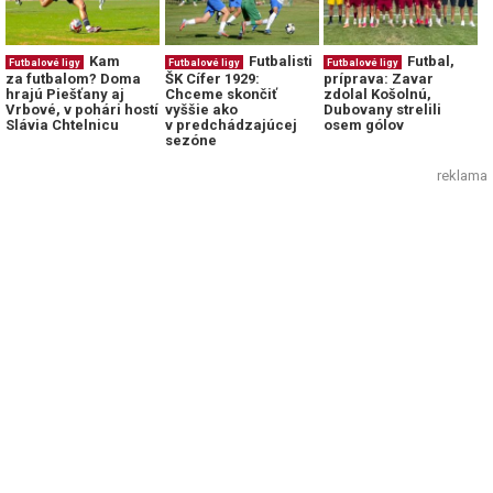
Kam
Futbalisti
Futbal,
Futbalové ligy
Futbalové ligy
Futbalové ligy
za futbalom? Doma
ŠK Cífer 1929:
príprava: Zavar
hrajú Piešťany aj
Chceme skončiť
zdolal Košolnú,
Vrbové, v pohári hostí
vyššie ako
Dubovany strelili
Slávia Chtelnicu
v predchádzajúcej
osem gólov
sezóne
reklama