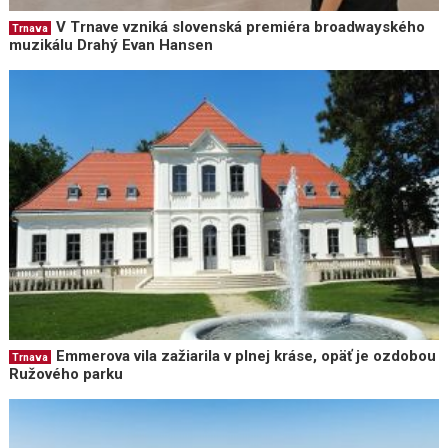
V Trnave vzniká slovenská premiéra broadwayského
Trnava
muzikálu Drahý Evan Hansen
Emmerova vila zažiarila v plnej kráse, opäť je ozdobou
Trnava
Ružového parku