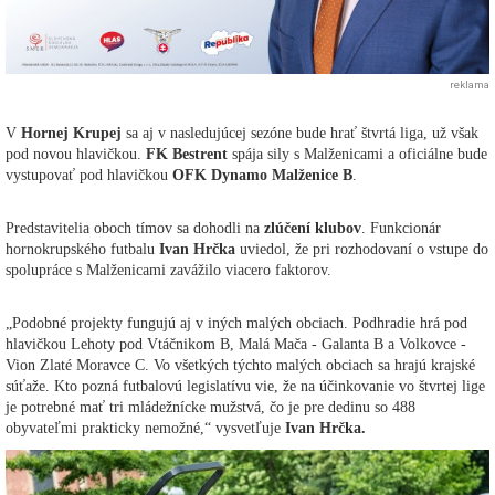
reklama
V
Hornej Krupej
sa aj v nasledujúcej sezóne bude hrať štvrtá liga, už však
pod novou hlavičkou.
FK Bestrent
spája sily s Malženicami a oficiálne bude
vystupovať pod hlavičkou
OF
K Dynamo Malženice B
.
Predstavitelia oboch tímov sa dohodli na
zlúčení klubov
. Funkcionár
hornokrupského futbalu
Ivan Hrčka
uviedol, že pri rozhodovaní o vstupe do
spolupráce s Malženicami zavážilo viacero faktorov.
„Podobné projekty fungujú aj v iných malých obciach. Podhradie hrá pod
hlavičkou Lehoty pod Vtáčnikom B, Malá Mača - Galanta B a Volkovce -
Vion Zlaté Moravce C. Vo všetkých týchto malých obciach sa hrajú krajské
súťaže. Kto pozná futbalovú legislatívu vie, že na účinkovanie vo štvrtej lige
je potrebné mať tri mládežnícke mužstvá, čo je pre dedinu so 488
obyvateľmi prakticky nemožné,“ vysvetľuje
Ivan Hrčka.