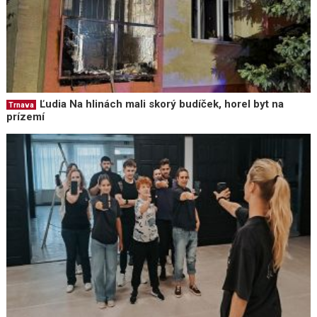
Ľudia Na hlinách mali skorý budíček, horel byt na
Trnava
prízemí