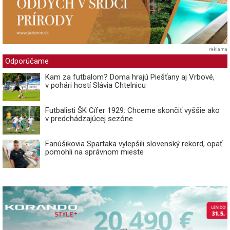
reklama
Odporúčame
Kam za futbalom? Doma hrajú Piešťany aj Vrbové,
v pohári hostí Slávia Chtelnicu
Futbalisti ŠK Cífer 1929: Chceme skončiť vyššie ako
v predchádzajúcej sezóne
Fanúšikovia Spartaka vylepšili slovenský rekord, opäť
pomohli na správnom mieste