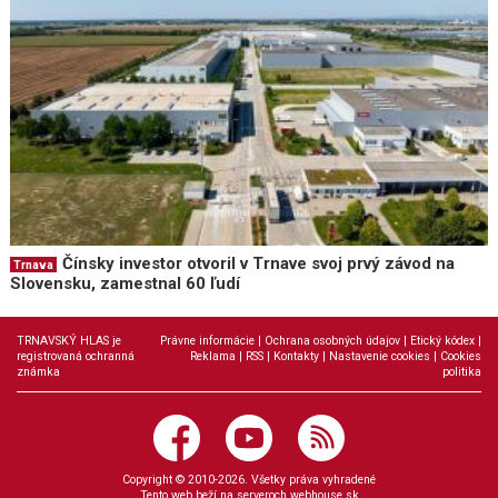
Čínsky investor otvoril v Trnave svoj prvý závod na
Trnava
Slovensku, zamestnal 60 ľudí
TRNAVSKÝ HLAS je
Právne informácie
|
Ochrana osobných údajov
|
Etický kódex
|
registrovaná ochranná
Reklama
|
RSS
|
Kontakty
|
Nastavenie cookies
|
Cookies
známka
politika
Copyright © 2010-2026. Všetky práva vyhradené
Tento web beží na serveroch
webhouse.sk