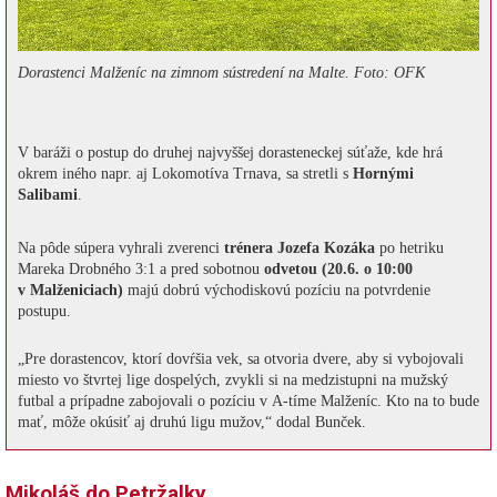
Dorastenci Malženíc na zimnom sústredení na Malte. Foto: OFK
V baráži o postup do druhej najvyššej dorasteneckej súťaže, kde hrá
okrem iného napr. aj Lokomotíva Trnava, sa stretli s
Hornými
Salibami
.
Na pôde súpera vyhrali zverenci
trénera Jozefa Kozáka
po hetriku
Mareka Drobného 3:1 a pred sobotnou
odvetou (20.6. o 10:00
v Malženiciach)
majú dobrú východiskovú pozíciu na potvrdenie
postupu.
„Pre dorastencov, ktorí dovŕšia vek, sa otvoria dvere, aby si vybojovali
miesto vo štvrtej lige dospelých, zvykli si na medzistupni na mužský
futbal a prípadne zabojovali o pozíciu v A-tíme Malženíc. Kto na to bude
mať, môže okúsiť aj druhú ligu mužov,“ dodal Bunček.
Mikoláš do Petržalky