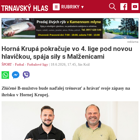
RUBRIKY
▾
reklama
Horná Krupá pokračuje vo 4. lige pod novou
hlavičkou, spája sily s Malženicami
ŠPORT
-
Futbal
-
Futbalové ligy
| 18.6.2026, 17.45, Ján Král
Zlúčené B-mužstvo bude naďalej trénovať a hrávať svoje zápasy na
ihrisku v Hornej Krupej.