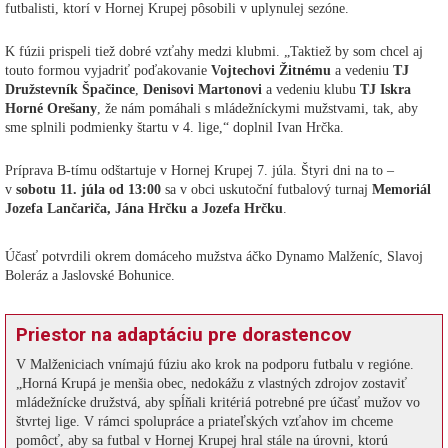
futbalisti, ktorí v Hornej Krupej pôsobili v uplynulej sezóne.
K fúzii prispeli tiež dobré vzťahy medzi klubmi. „Taktiež by som chcel aj
touto formou vyjadriť poďakovanie
Vojtechovi Žitnému
a vedeniu
TJ
Družstevník Špačince
,
Denisovi Martonovi
a vedeniu klubu
TJ Iskra
Horné Orešany
, že nám pomáhali s mládežníckymi mužstvami, tak, aby
sme splnili podmienky štartu v 4. lige,“ doplnil Ivan Hrčka.
Príprava B-tímu odštartuje v Hornej Krupej 7. júla. Štyri dni na to –
v
sobotu 11. júla od 13:00
sa v obci uskutoční futbalový turnaj
Memoriál
Jozefa Lančariča, Jána Hrčku a Jozefa Hrčku
.
Účasť potvrdili okrem domáceho mužstva áčko Dynamo Malženíc, Slavoj
Boleráz a Jaslovské Bohunice.
Priestor na adaptáciu pre dorastencov
V Malženiciach vnímajú fúziu ako krok na podporu futbalu v regióne.
„Horná Krupá je menšia obec, nedokážu z vlastných zdrojov zostaviť
mládežnícke družstvá, aby spĺňali kritériá potrebné pre účasť mužov vo
štvrtej lige. V rámci spolupráce a priateľských vzťahov im chceme
pomôcť, aby sa futbal v Hornej Krupej hral stále na úrovni, ktorú