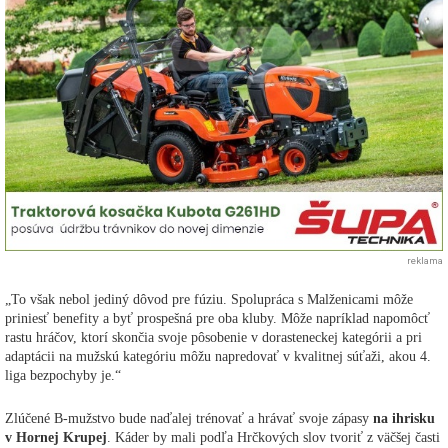
reklama
„To však nebol jediný dôvod pre fúziu. Spolupráca s Malženicami môže
priniesť benefity a byť prospešná pre oba kluby. Môže napríklad napomôcť
rastu hráčov, ktorí skončia svoje pôsobenie v dorasteneckej kategórii a pri
adaptácii na mužskú kategóriu môžu napredovať v kvalitnej súťaži, akou 4.
liga bezpochyby je.“
Zlúčené B-mužstvo bude naďalej trénovať a hrávať svoje zápasy
na ihrisku
v Hornej Krupej
. Káder by mali podľa Hrčkových slov tvoriť z väčšej časti