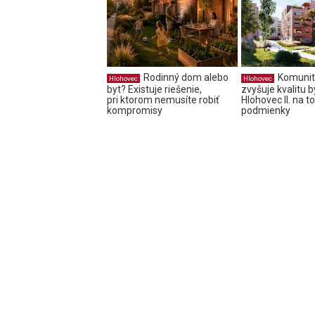
Rodinný dom alebo
Komunit
Hlohovec
Hlohovec
byt? Existuje riešenie,
zvyšuje kvalitu 
pri ktorom nemusíte robiť
Hlohovec II. na to
kompromisy
podmienky