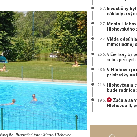
Investičný by
5.7.
náklady a výn
Mesto Hlohove
2.7.
Hlohovského
Vláda odsúhla
2.7.
mimoriadnej s
Vlčie hory by 
25.6.
nebezpečných
V Hlohovci pr
23.6.
prístrešky na 
Hlohovčania c
21.6.
bude radnica 
Začala sa 
19.6.
Hlohovec II, 
ívnejšie. Ilustračné foto: Mesto Hlohovec