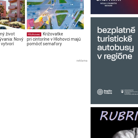
ný život
Križovatke
Hlohovec
bývania: Nový
pri cintoríne v Hlohovci majú
 vytvorí
pomôcť semafory
reklama