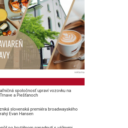
reklama
aľničná spoločnosť upraví vozovku na
i Trnave a Piešťanoch
vzniká slovenská premiéra broadwayského
Drahý Evan Hansen
ončil po brutálnom napadnutí s vážnymi