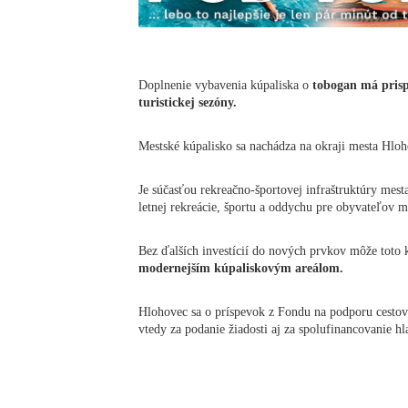
Doplnenie vybavenia kúpaliska o
tobogan má prispi
turistickej sezóny.
Mestské kúpalisko sa nachádza na okraji mesta Hloh
Je súčasťou rekreačno-športovej infraštruktúry mes
letnej rekreácie, športu a oddychu pre obyvateľov m
Bez ďalších investícií do nových prvkov môže toto
modernejším kúpaliskovým areálom.
Hlohovec sa o príspevok z Fondu na podporu cestov
vtedy za podanie žiadosti aj za spolufinancovanie hl