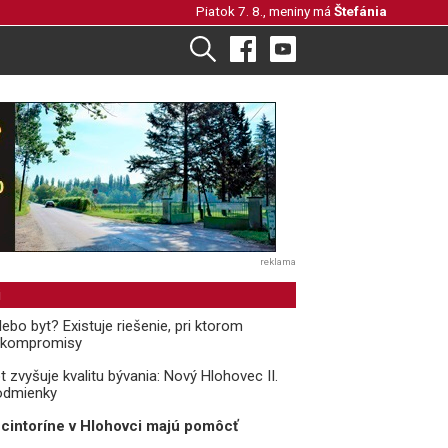
Piatok 7. 8., meniny má
Štefánia
reklama
i
bo byt? Existuje riešenie, pri ktorom
ť kompromisy
 zvyšuje kvalitu bývania: Nový Hlohovec II.
podmienky
i cintoríne v Hlohovci majú pomôcť