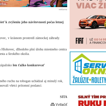
reklama
eť k zvýšeniu jeho návštevnosti počas letnej
ovec, v krásnom prostredí zámockej záhrady.
ta Hlohovec, dlhodobo plní úlohu miestneho centra
esta a širokého okolia.
 kúpalisko
len ťažko konkurovať
ného ruchu na tobogan uchádzal aj minulý rok,
asovali všetci prítomní poslanci.
SITA
Vytlačiť