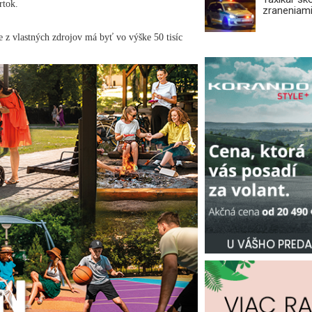
rtok.
zraneniami
e z vlastných zdrojov má byť vo výške 50 tisíc