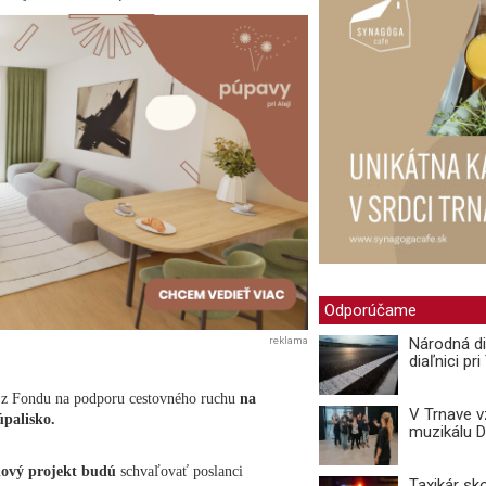
Odporúčame
reklama
Národná di
diaľnici pr
 z Fondu na podporu cestovného ruchu
na
V Trnave 
úpalisko.
muzikálu 
nový projekt budú
schvaľovať poslanci
Taxikár sk