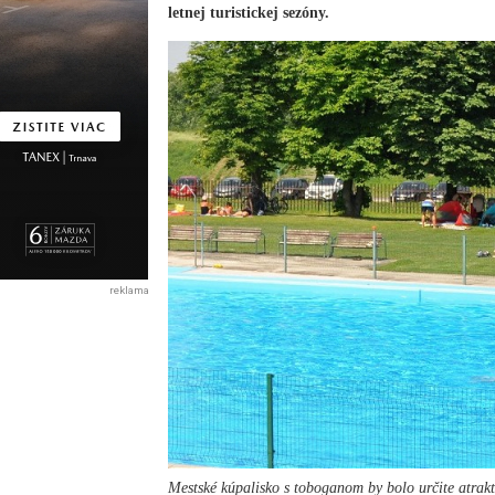
letnej turistickej sezóny.
reklama
Mestské kúpalisko s toboganom by bolo určite atrakt