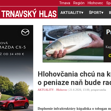
Trnava
Región
Hlohovec
Sp
AKTUALITY
▾
ŠPORT
▾
Hlohovčania chcú na k
o peniaze naň bude rad
AKTUALITY
-
Hlohovec
| 21.6.2026, 13.00, prispievatelia
Doplnenie infraštruktúry kúpaliska o tobogan má