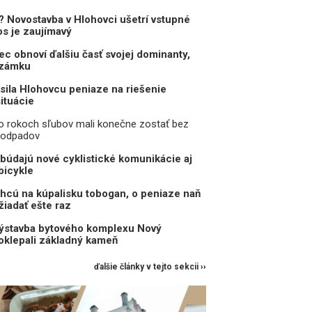
t? Novostavba v Hlohovci ušetrí vstupné
os je zaujímavý
c obnoví ďalšiu časť svojej dominanty,
 zámku
sila Hlohovcu peniaze na riešenie
ituácie
po rokoch sľubov mali konečne zostať bez
 odpadov
ibúdajú nové cyklistické komunikácie aj
bicykle
hcú na kúpalisku tobogan, o peniaze naň
žiadať ešte raz
výstavba bytového komplexu Nový
poklepali základný kameň
ďalšie články v tejto sekcii ››