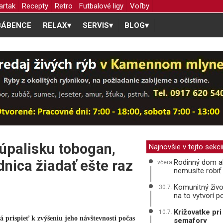
artak
Recepty
Retro
Futbalové ligy
Voľby
BÁBENCE
RELAX
▾
SERVIS
▾
BLOG
▾
úpalisku tobogan,
Najnovšie v tejto sekci
nica žiadať ešte raz
Rodinný dom ale
včera
nemusíte robi
Komunitný život
30.7.
na to vytvorí 
Križovatke pr
10.7.
 prispieť k zvýšeniu jeho návštevnosti počas
semafory