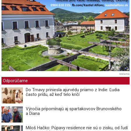
reklama
Odporúčame
Do Trnavy priniesla ajurvédu priamo z Indie: Ľudia
často prídu, až keď telo kričí
Výročia pripomínajú aj spartakovcov Brunovského
a Diana
Miloš Hačko: Púpavy residence nie sú o zisku, od ľudí