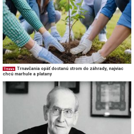
Trnavčania opäť dostanú strom do záhrady, najviac
Trnava
chcú marhule a platany