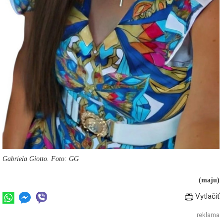
Gabriela Giotto. Foto: GG
(maju)
Vytlačiť
reklama