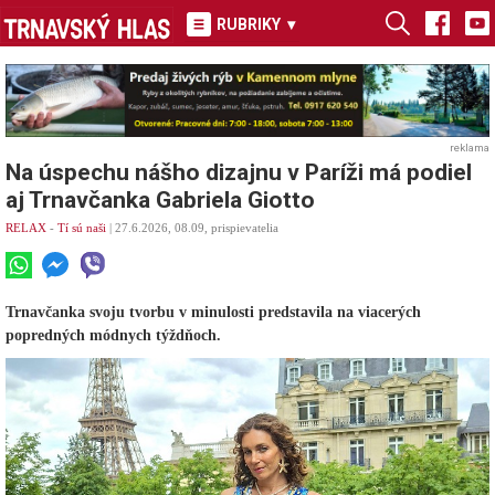
RUBRIKY
▾
reklama
Na úspechu nášho dizajnu v Paríži má podiel
aj Trnavčanka Gabriela Giotto
RELAX
-
Tí sú naši
| 27.6.2026, 08.09, prispievatelia
Trnavčanka svoju tvorbu v minulosti predstavila na viacerých
popredných módnych týždňoch.