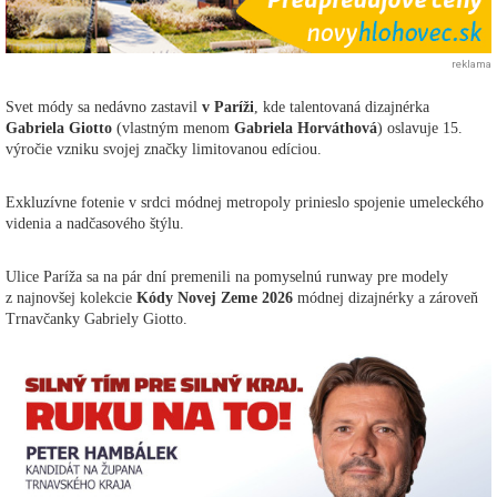
reklama
Svet módy sa nedávno zastavil
v Paríži
, kde talentovaná dizajnérka
Gabriela Giotto
(vlastným menom
Gabriela Horváthová
) oslavuje 15.
výročie vzniku svojej značky limitovanou edíciou.
Exkluzívne fotenie v srdci módnej metropoly prinieslo spojenie umeleckého
videnia a nadčasového štýlu.
Ulice Paríža sa na pár dní premenili na pomyselnú runway pre modely
z najnovšej kolekcie
Kódy Novej Zeme 2026
módnej dizajnérky a zároveň
Trnavčanky Gabriely Giotto.