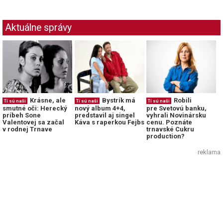
Aktuálne správy
Krásne, ale
Bystrík má
Robili
Tí sú naši
Tí sú naši
Tí sú naši
smutné oči: Herecký
nový album 4+4,
pre Svetovú banku,
príbeh Sone
predstavil aj singel
vyhrali Novinársku
Valentovej sa začal
Káva s raperkou Fejbs
cenu. Poznáte
v rodnej Trnave
trnavské Cukru
production?
reklama