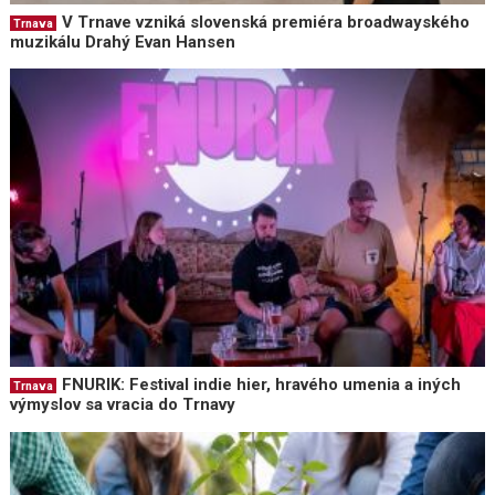
V Trnave vzniká slovenská premiéra broadwayského
Trnava
muzikálu Drahý Evan Hansen
FNURIK: Festival indie hier, hravého umenia a iných
Trnava
výmyslov sa vracia do Trnavy