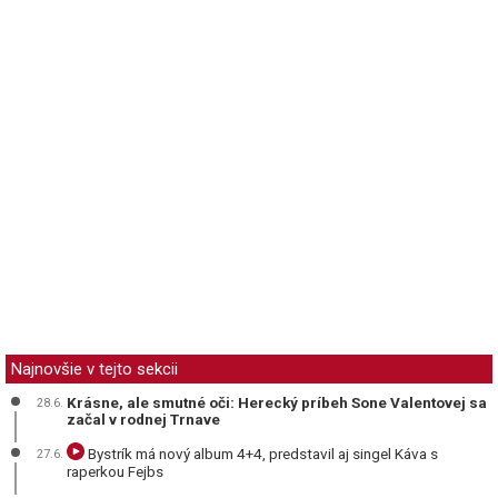
Najnovšie v tejto sekcii
Krásne, ale smutné oči: Herecký príbeh Sone Valentovej sa
28.6.
začal v rodnej Trnave
Bystrík má nový album 4+4, predstavil aj singel Káva s
27.6.
raperkou Fejbs