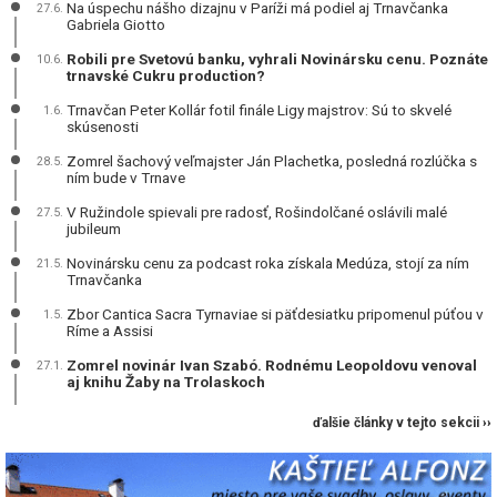
Na úspechu nášho dizajnu v Paríži má podiel aj Trnavčanka
27.6.
Gabriela Giotto
Robili pre Svetovú banku, vyhrali Novinársku cenu. Poznáte
10.6.
trnavské Cukru production?
Trnavčan Peter Kollár fotil finále Ligy majstrov: Sú to skvelé
1.6.
skúsenosti
Zomrel šachový veľmajster Ján Plachetka, posledná rozlúčka s
28.5.
ním bude v Trnave
V Ružindole spievali pre radosť, Rošindolčané oslávili malé
27.5.
jubileum
Novinársku cenu za podcast roka získala Medúza, stojí za ním
21.5.
Trnavčanka
Zbor Cantica Sacra Tyrnaviae si päťdesiatku pripomenul púťou v
1.5.
Ríme a Assisi
Zomrel novinár Ivan Szabó. Rodnému Leopoldovu venoval
27.1.
aj knihu Žaby na Trolaskoch
ďalšie články v tejto sekcii ››