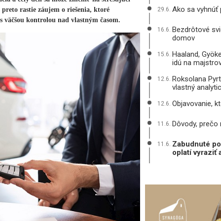
Ako sa vyhnúť
reto rastie záujem o riešenia, ktoré
29.6.
s väčšou kontrolou nad vlastným časom.
Bezdrôtové svie
16.6.
domov
Haaland, Gyöke
15.6.
idú na majstro
Roksolana Pyrt
12.6.
vlastný analyt
Objavovanie, k
12.6.
Dôvody, prečo
11.6.
Zabudnuté pok
11.6.
oplatí vyrazi