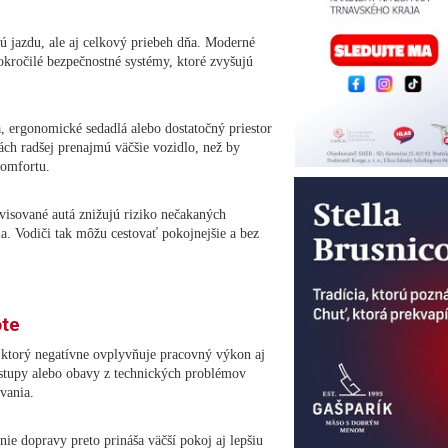
ú jazdu, ale aj celkový priebeh dňa. Moderné
okročilé bezpečnostné systémy, ktoré zvyšujú
a, ergonomické sedadlá alebo dostatočný priestor
ách radšej prenajmú väčšie vozidlo, než by
komfortu.
rvisované autá znižujú riziko nečakaných
ia. Vodiči tak môžu cestovať pokojnejšie a bez
ote
 ktorý negatívne ovplyvňuje pracovný výkon aj
stupy alebo obavy z technických problémov
vania.
nie dopravy preto prináša väčší pokoj aj lepšiu