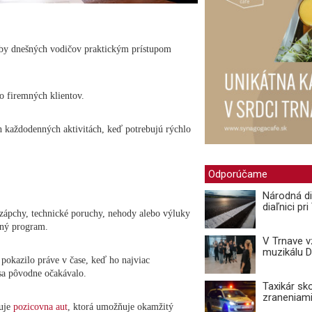
eby dnešných vodičov praktickým prístupom
o firemných klientov.
h každodenných aktivitách, keď potrebujú rýchlo
Odporúčame
Národná di
diaľnici pr
zápchy, technické poruchy, nehody alebo výluky
aný program.
V Trnave 
muzikálu 
o pokazilo práve v čase, keď ho najviac
 sa pôvodne očakávalo.
Taxikár sk
zraneniami
zuje
pozicovna aut
, ktorá umožňuje okamžitý