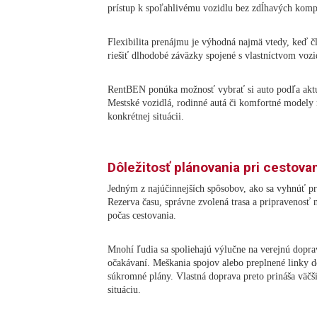
prístup k spoľahlivému vozidlu bez zdĺhavých kompl
Flexibilita prenájmu je výhodná najmä vtedy, keď čl
riešiť dlhodobé záväzky spojené s vlastníctvom vozi
RentBEN ponúka možnosť vybrať si auto podľa aktuál
Mestské vozidlá, rodinné autá či komfortné modely 
konkrétnej situácii.
Dôležitosť plánovania pri cestova
Jedným z najúčinnejších spôsobov, ako sa vyhnúť p
Rezerva času, správne zvolená trasa a pripravenosť 
počas cestovania.
Mnohí ľudia sa spoliehajú výlučne na verejnú dopr
očakávaní. Meškania spojov alebo preplnené linky d
súkromné plány. Vlastná doprava preto prináša väčš
situáciu.