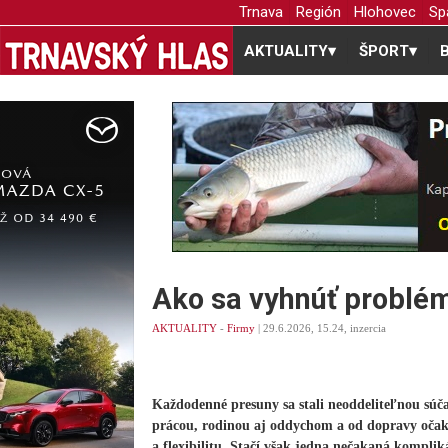
Trnava
Región
Hlohovec
Sp
AKTUALITY
▾
ŠPORT
▾
Ako sa vyhnúť problé
AKTUALITY
-
Firmy
| 29.6.2026, 15.24, inzercia
Každodenné presuny sa stali neoddeliteľnou súč
prácou, rodinou aj oddychom a od dopravy očak
a flexibilitu. Stačí však jedna nečakaná komplik