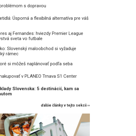
 problémom s dopravou
tidlá: Úsporná a flexibilná alternatíva pre váš
res aj Fernandes: hviezdy Premier League
vstvá sveta vo futbale
ko: Slovenský maloobchod si vyžaduje
ický rámec
toré si môžeš naplánovať podľa seba
 nakupovať v PLANEO Trnava S1 Center
lady Slovenska: 5 destinácií, kam sa
ť autom
ďalšie články v tejto sekcii ››