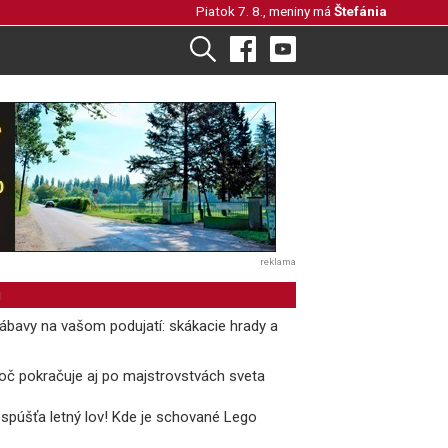
Piatok 7. 8., meniny má
Štefánia
reklama
i
ábavy na vašom podujatí: skákacie hrady a
oč pokračuje aj po majstrovstvách sveta
 spúšťa letný lov! Kde je schované Lego