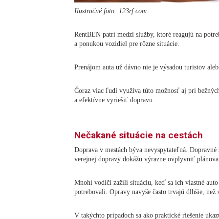
Ilustračné foto: 123rf.com
RentBEN patrí medzi služby, ktoré reagujú na potr
a ponukou vozidiel pre rôzne situácie.
Prenájom auta už dávno nie je výsadou turistov aleb
Čoraz viac ľudí využíva túto možnosť aj pri bežnýc
a efektívne vyriešiť dopravu.
Nečakané situácie na cestách
Doprava v mestách býva nevyspytateľná. Dopravné 
verejnej dopravy dokážu výrazne ovplyvniť plánov
Mnohí vodiči zažili situáciu, keď sa ich vlastné aut
potrebovali. Opravy navyše často trvajú dlhšie, než
V takýchto prípadoch sa ako praktické riešenie uka