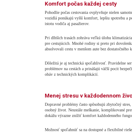
Komfort počas každej cesty
Pohodlie počas cestovania ovplyvňuje nielen samotn
vozidlá ponúkajú vyšší komfort, lepšiu spotrebu a p
istotu vodiča aj pasažierov.
Pri dlhších trasách zohráva veľkú úlohu klimatizáci
pre cestujúcich. Mnohé rodiny si preto pri dovolenk
absolvovali cestu v menšom aute bez dostatočného 
Dôležitá je aj technická spoľahlivosť. Pravidelne se
problémov na cestách a prinášajú väčší pocit bezpeč
obáv z technických komplikácií.
Menej stresu v každodennom živ
Dopravné problémy často spôsobujú zbytočný stres,
osobný život. Neustále meškanie, komplikované pre
dokážu výrazne znížiť komfort každodenného fungo
Možnosť spoľahnúť sa na dostupné a flexibilné rieše