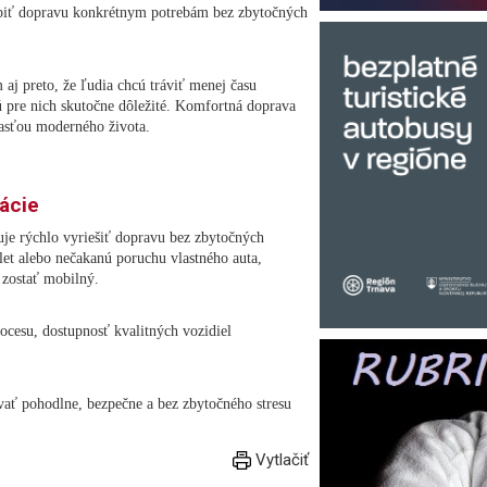
obiť dopravu konkrétnym potrebám bez zbytočných
 aj preto, že ľudia chcú tráviť menej času
sú pre nich skutočne dôležité. Komfortná doprava
časťou moderného života.
uácie
uje rýchlo vyriešiť dopravu bez zbytočných
let alebo nečakanú poruchu vlastného auta,
 zostať mobilný.
cesu, dostupnosť kvalitných vozidiel
vať pohodlne, bezpečne a bez zbytočného stresu
Vytlačiť