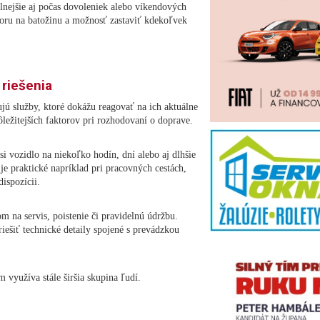
nejšie aj počas dovoleniek alebo víkendových
storu na batožinu a možnosť zastaviť kdekoľvek
 riešenia
ujú služby, ktoré dokážu reagovať na ich aktuálne
ôležitejších faktorov pri rozhodovaní o doprave.
i vozidlo na niekoľko hodín, dní alebo aj dlhšie
je praktické napríklad pri pracovných cestách,
dispozícii.
 na servis, poistenie či pravidelnú údržbu.
iešiť technické detaily spojené s prevádzkou
využíva stále širšia skupina ľudí.