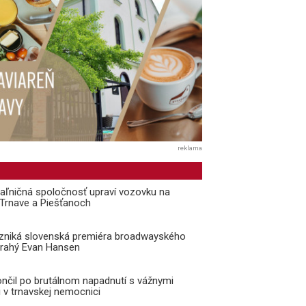
reklama
aľničná spoločnosť upraví vozovku na
i Trnave a Piešťanoch
vzniká slovenská premiéra broadwayského
Drahý Evan Hansen
ončil po brutálnom napadnutí s vážnymi
 v trnavskej nemocnici