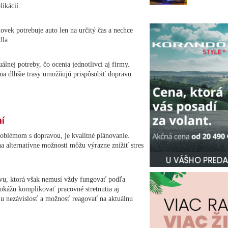
ikácií.
ovek potrebuje auto len na určitý čas a nechce
dla.
nej potreby, čo ocenia jednotlivci aj firmy.
na dlhšie trasy umožňujú prispôsobiť dopravu
ní
roblémom s dopravou, je kvalitné plánovanie.
na alternatívne možnosti môžu výrazne znížiť stres
avu, ktorá však nemusí vždy fungovať podľa
okážu komplikovať pracovné stretnutia aj
iu nezávislosť a možnosť reagovať na aktuálnu