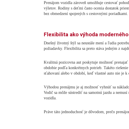
Prenájom vozidla zároveň umožňuje cestovať pohodl
výletov. Rodiny s deťmi často ocenia dostatok prie
bez obmedzení spojených s cestovnými poriadkami.
Flexibilita ako výhoda moderného
Dnešný životný štýl sa neustále mení a ľudia potreb
požiadavky. Flexibilita sa preto stáva jedným z najd
Kvalitná pozicovna aut poskytuje možnosť prenajať s
obdobie podľa konkrétnych potrieb. Takéto riešenie 
sťahovaní alebo v období, keď vlastné auto nie je k 
Výhodou prenájmu je aj možnosť vyhnúť sa nákladom
Vodič sa môže sústrediť na samotnú jazdu a nemusí r
vozidla.
Práve táto jednoduchosť je dôvodom, prečo prenájom 