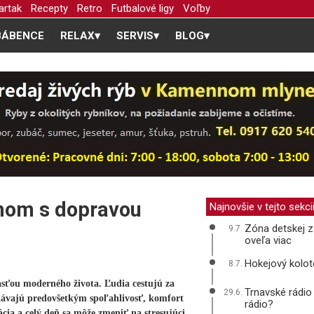
artak
Recepty
Retro
Futbalové ligy
Voľby
BÁBENCE
RELAX
▾
SERVIS
▾
BLOG
▾
mom s dopravou
Najnovšie v tejto sekci
Zóna detskej z
9.7.
oveľa viac
Hokejový kolot
8.7.
asťou moderného života. Ľudia cestujú za
Trnavské rádio
29.6.
ávajú predovšetkým spoľahlivosť, komfort
rádio?
ácia a celý deň sa môže zmeniť na stresujúci