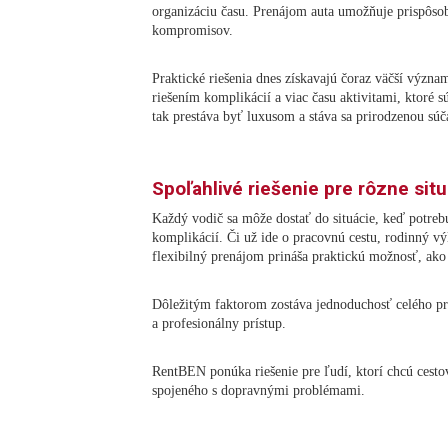
organizáciu času. Prenájom auta umožňuje prispôs
kompromisov.
Praktické riešenia dnes získavajú čoraz väčší význam
riešením komplikácií a viac času aktivitami, ktoré 
tak prestáva byť luxusom a stáva sa prirodzenou sú
Spoľahlivé riešenie pre rôzne sit
Každý vodič sa môže dostať do situácie, keď potreb
komplikácií. Či už ide o pracovnú cestu, rodinný vý
flexibilný prenájom prináša praktickú možnosť, ako
Dôležitým faktorom zostáva jednoduchosť celého pro
a profesionálny prístup.
RentBEN ponúka riešenie pre ľudí, ktorí chcú cesto
spojeného s dopravnými problémami.