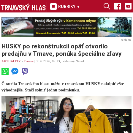
RUBRIKY
▾
reklama
HUSKY po rekonštrukcii opäť otvorilo
predajňu v Trnave, ponúka špeciálne zľavy
AKTUALITY
-
Trnava
| 30.6.2026, 09.13, reklamný článok
Čitatelia Trnavského hlasu môžu v trnavskom HUSKY nakúpiť ešte
výhodnejšie. Stačí splniť jednu podmienku.