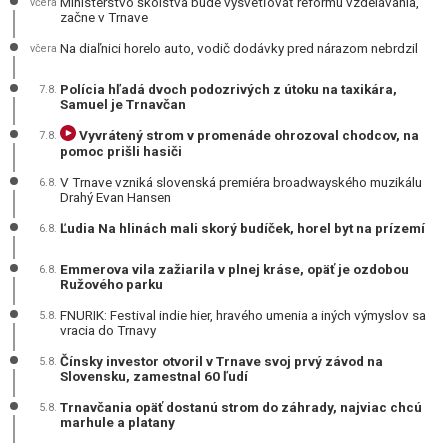
Ministerstvo školstva bude vysvetľovať reformu vzdelávania,
včera
začne v Trnave
Na diaľnici horelo auto, vodič dodávky pred nárazom nebrdzil
včera
Polícia hľadá dvoch podozrivých z útoku na taxikára,
7.8.
Samuel je Trnavčan
Vyvrátený strom v promenáde ohrozoval chodcov, na
7.8.
pomoc prišli hasiči
V Trnave vzniká slovenská premiéra broadwayského muzikálu
6.8.
Drahý Evan Hansen
Ľudia Na hlinách mali skorý budíček, horel byt na prízemí
6.8.
Emmerova vila zažiarila v plnej kráse, opäť je ozdobou
6.8.
Ružového parku
FNURIK: Festival indie hier, hravého umenia a iných výmyslov sa
5.8.
vracia do Trnavy
Čínsky investor otvoril v Trnave svoj prvý závod na
5.8.
Slovensku, zamestnal 60 ľudí
Trnavčania opäť dostanú strom do záhrady, najviac chcú
5.8.
marhule a platany