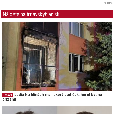
reklama
Nájdete na trnavskyhlas.sk
Ľudia Na hlinách mali skorý budíček, horel byt na
Trnava
prízemí