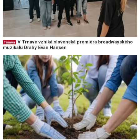
V Trnave vzniká slovenská premiéra broadwayského
Trnava
muzikálu Drahý Evan Hansen