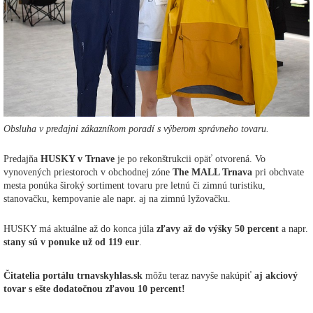
Obsluha v predajni zákazníkom poradí s výberom správneho tovaru.
Predajňa
HUSKY v Trnave
je po rekonštrukcii opäť otvorená. Vo
vynovených priestoroch v obchodnej zóne
The MALL Trnava
pri obchvate
mesta ponúka široký sortiment tovaru pre letnú či zimnú turistiku,
stanovačku, kempovanie ale napr. aj na zimnú lyžovačku.
HUSKY má aktuálne až do konca júla
zľavy až do výšky 50 percent
a napr.
stany sú v ponuke už od 119 eur
.
Čitatelia portálu trnavskyhlas.sk
môžu teraz navyše nakúpiť
aj akciový
tovar s ešte dodatočnou zľavou 10 percent!