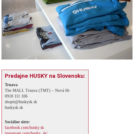
Predajne HUSKY na Slovensku:
Trnava
The MALL Trnava (TMT) – Nová 6b
0918 111 106
shoptt@huskysk.sk
huskysk.sk
Sociálne siete:
facebook.com/husky.sk
instagram.com/husky_sk/