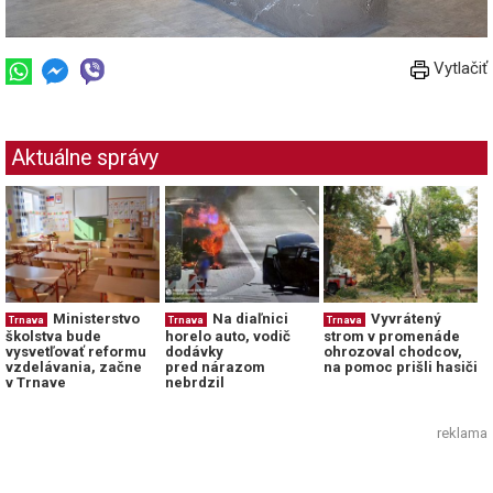
Vytlačiť
Aktuálne správy
Ministerstvo
Na diaľnici
Vyvrátený
Trnava
Trnava
Trnava
školstva bude
horelo auto, vodič
strom v promenáde
vysvetľovať reformu
dodávky
ohrozoval chodcov,
vzdelávania, začne
pred nárazom
na pomoc prišli hasiči
v Trnave
nebrdzil
reklama