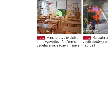
Ministerstvo školstva
Na diaľnic
Trnava
Trnava
bude vysvetľovať reformu
vodič dodávky 
vzdelávania, začne v Trnave
nebrdzil