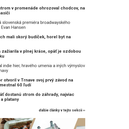
strom v promenáde ohrozoval chodcov, na
asiči
ká slovenská premiéra broadwayského
ý Evan Hansen
ch mali skorý budíček, horel byt na
zažiarila v plnej kráse, opäť je ozdobou
ku
l indie hier, hravého umenia a iných výmyslov
rnavy
r otvoril v Trnave svoj prvý závod na
mestnal 60 ľudí
äť dostanú strom do záhrady, najviac
a platany
ďalšie články v tejto sekcii ››