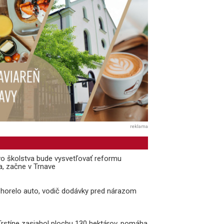
reklama
vo školstva bude vysvetľovať reformu
a, začne v Trnave
i horelo auto, vodič dodávky pred nárazom
 Trstíne zasiahol plochu 130 hektárov, pomáha