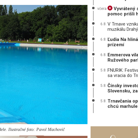
Vyvrátený 
včera
pomoc prišli h
V Trnave vzni
6.8.
muzikálu Drah
Ľudia Na hliná
6.8.
prízemí
Emmerova vila 
6.8.
Ružového par
FNURIK: Festiva
5.8.
sa vracia do T
Čínsky investo
5.8.
Slovensku, za
Trnavčania op
5.8.
chcú marhule 
dele. Ilustračné foto: Pavol Machovič