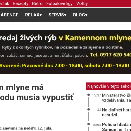
artak
Recepty
Retro
Futbalové ligy
Voľby
BÁBENCE
RELAX
▾
SERVIS
▾
BLOG
▾
m mlyne má
Najnovšie v tejto sekci
vodu musia vypustiť
Ministerstvo š
15:37
vzdelávania, z
Na diaľnici ho
11:44
nebrdzil
Polícia hľadá
včera
plánované na nedeľu 12. júla.
Samuel je Tr