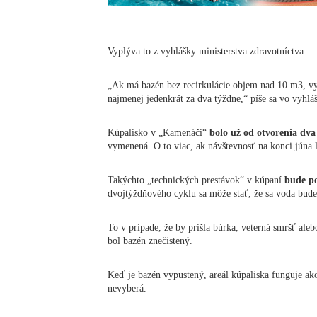
Vyplýva to z vyhlášky ministerstva zdravotníctva.
„Ak má bazén bez recirkulácie objem nad 10 m3, vy
najmenej jedenkrát za dva týždne,“ píše sa vo vyhlá
Kúpalisko v „Kamenáči“
bolo už od otvorenia dva
vymenená. O to viac, ak návštevnosť na konci júna 
Takýchto „technických prestávok“ v kúpaní
bude po
dvojtýždňového cyklu sa môže stať, že sa voda bude
To v prípade, že by prišla búrka, veterná smršť aleb
bol bazén znečistený.
Keď je bazén vypustený, areál kúpaliska funguje ak
nevyberá.