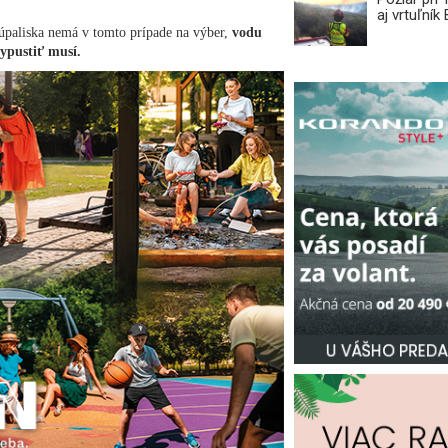
aj vrtuľní
úpaliska nemá v tomto prípade na výber,
vodu
vypustiť musí.