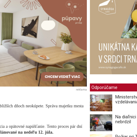
Odporúčame
reklama
Ministerst
vzdelávani
ližších dňoch neokúpete. Správa majetku mesta
Na diaľnic
nebrdzil
cia a opätovné napúšťanie. Tento proces pár dní
lánované na nedeľu 12. júla.
Požiar pri