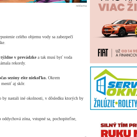
reklama
pustenie celého objemu vody sa zabezpečí
ške.
 týždne v prevádzke
a tak musí byť voda
lámala rekordy.
čas sezóny ešte niekoľko.
Okrem
 meniť aj skôr.
o by nastali iné okolnosti, v dôsledku ktorých by
o oddychová zóna, vstupné sa, pochopiteľne,