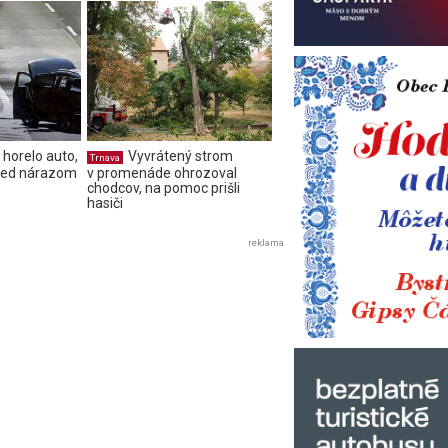
i horelo auto,
Vyvrátený strom
Trnava
pred nárazom
v promenáde ohrozoval
chodcov, na pomoc prišli
hasiči
reklama