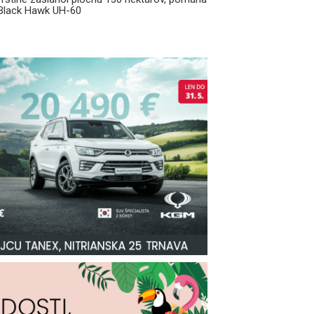
k Black Hawk UH-60