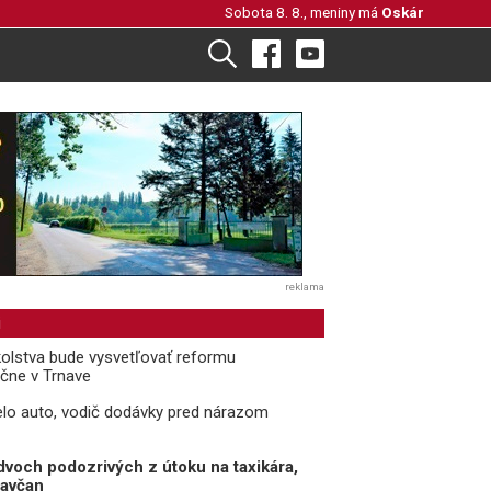
Sobota 8. 8., meniny má
Oskár
reklama
i
kolstva bude vysvetľovať reformu
ačne v Trnave
relo auto, vodič dodávky pred nárazom
 dvoch podozrivých z útoku na taxikára,
navčan