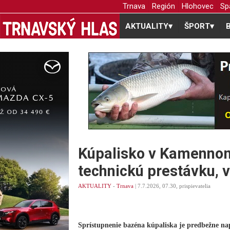
Trnava
Región
Hlohovec
Sp
AKTUALITY
▾
ŠPORT
▾
Kúpalisko v Kamenno
technickú prestávku, 
AKTUALITY
-
Trnava
| 7.7.2026, 07.30, prispievatelia
Sprístupnenie bazéna kúpaliska je predbežne na