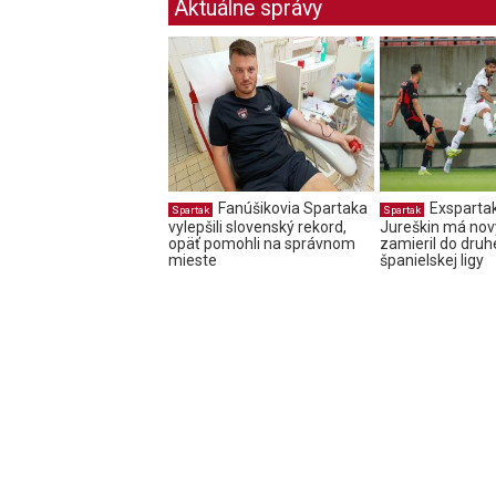
Aktuálne správy
Fanúšikovia Spartaka
Exsparta
Spartak
Spartak
vylepšili slovenský rekord,
Jureškin má nový
opäť pomohli na správnom
zamieril do druh
mieste
španielskej ligy