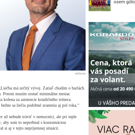
osem gólo
reklama
„Liečba má určitý vývoj. Zatiaľ chodím o barlách.
a. Potom musím zostať minimálne mesiac
a kolena za asistencie kondičného trénera.
 bežne sa liečia podobné zranenia aj pol roka,“
r už nebude tráviť v nemocnici, ale pri teple
r, aby som to neprehnal s konzumáciou
 si aj v tejto nepríjemnej situácii.