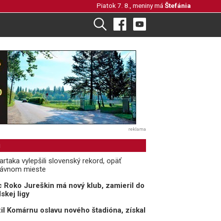
Piatok 7. 8., meniny má
Štefánia
reklama
i
rtaka vylepšili slovenský rekord, opäť
rávnom mieste
 Roko Jureškin má nový klub, zamieril do
skej ligy
il Komárnu oslavu nového štadióna, získal