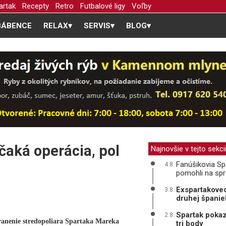
artak
Recepty
Retro
Futbalové ligy
Voľby
BÁBENCE
RELAX
▾
SERVIS
▾
BLOG
▾
aká operácia, pol
Najnovšie v tejto sekci
Fanúšikovia Spa
4.8.
pomohli na sp
Exspartakovec
3.8.
druhej španiel
Spartak pokaz
2.8.
Zranenie stredopoliara Spartaka Mareka
tri body