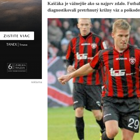
Kaščáka je vážnejšie ako sa najprv zdalo. Futba
diagnostikovali pretrhnutý krížny väz a poškode
reklama