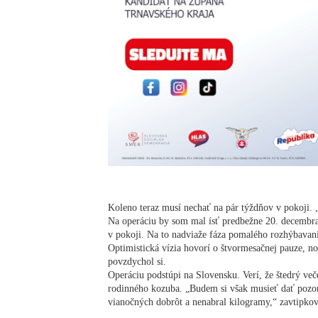
Koleno teraz musí nechať na pár týždňov v pokoji. 
Na operáciu by som mal ísť predbežne 20. decembr
v pokoji. Na to nadviaže fáza pomalého rozhýbavani
Optimistická vízia hovorí o štvormesačnej pauze, no
povzdychol si.
Operáciu podstúpi na Slovensku. Verí, že štedrý veče
rodinného kozuba. „Budem si však musieť dať pozo
vianočných dobrôt a nenabral kilogramy,“ zavtipkoval