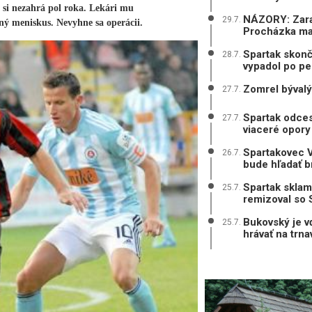
l si nezahrá pol roka. Lekári mu
NÁZORY: Zarad
29.7.
ný meniskus. Nevyhne sa operácii.
Procházka mal
Spartak skonč
28.7.
vypadol po pe
Zomrel bývalý
27.7.
Spartak odces
27.7.
viaceré opory
Spartakovec V
26.7.
bude hľadať b
Spartak sklam
25.7.
remizoval so 
Bukovský je v
25.7.
hrávať na trn