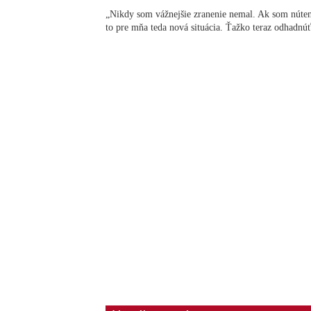
„Nikdy som vážnejšie zranenie nemal. Ak som nútene
to pre mňa teda nová situácia. Ťažko teraz odhadnúť