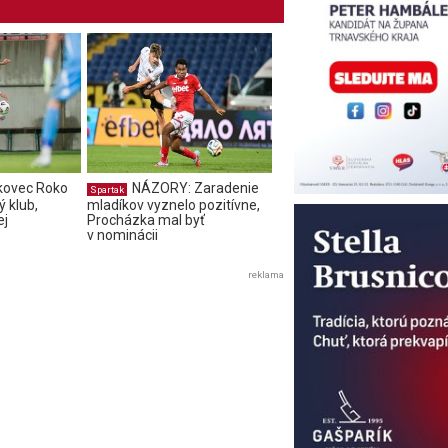
kovec Roko
NÁZORY: Zaradenie
Spartak
 klub,
mladíkov vyznelo pozitívne,
ej
Procházka mal byť
v nominácii
reklama