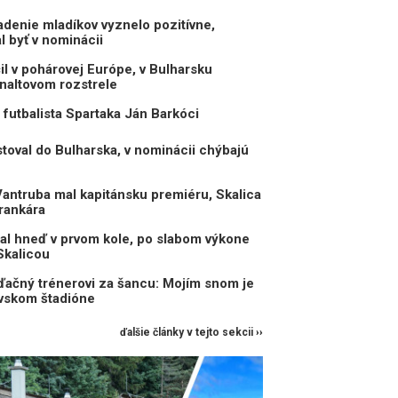
enie mladíkov vyznelo pozitívne,
 byť v nominácii
il v pohárovej Európe, v Bulharsku
naltovom rozstrele
 futbalista Spartaka Ján Barkóci
toval do Bulharska, v nominácii chýbajú
antruba mal kapitánsku premiéru, Skalica
rankára
al hneď v prvom kole, po slabom výkone
Skalicou
ďačný trénerovi za šancu: Mojím snom je
avskom štadióne
ďalšie články v tejto sekcii ››