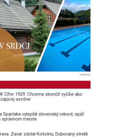
reklama
 ŠK Cífer 1929: Chceme skončiť vyššie ako
dzajúcej sezóne
a Spartaka vylepšili slovenský rekord, opäť
a správnom mieste
prava: Zavar zdolal Košolnú, Dubovany strelili