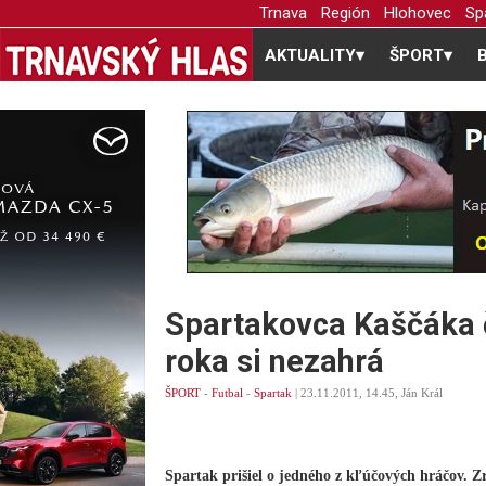
Trnava
Región
Hlohovec
Sp
AKTUALITY
▾
ŠPORT
▾
Spartakovca Kaščáka č
roka si nezahrá
ŠPORT
-
Futbal
-
Spartak
| 23.11.2011, 14.45, Ján Král
Spartak prišiel o jedného z kľúčových hráčov. 