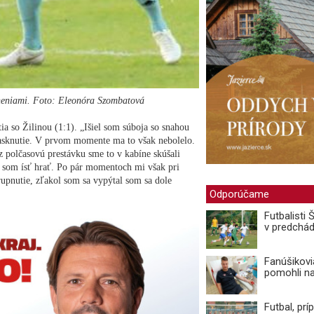
neniami. Foto: Eleonóra Szombatová
tia so Žilinou (1:1). „Išiel som súboja so snahou
rasknutie. V prvom momente ma to však nebolelo.
z polčasovú prestávku sme to v kabíne skúšali
l som ísť hrať. Po pár momentoch mi však pri
rupnutie, zľakol som sa vypýtal som sa dole
Odporúčame
Futbalisti
v predchá
Fanúšikovi
pomohli n
Futbal, prí