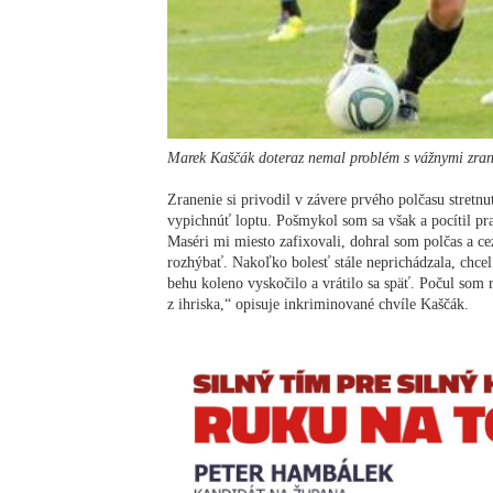
Marek Kaščák doteraz nemal problém s vážnymi zra
Zranenie si privodil v závere prvého polčasu stretnu
vypichnúť loptu. Pošmykol som sa však a pocítil p
Maséri mi miesto zafixovali, dohral som polčas a ce
rozhýbať. Nakoľko bolesť stále neprichádzala, chce
behu koleno vyskočilo a vrátilo sa späť. Počul som 
z ihriska,“ opisuje inkriminované chvíle Kaščák.