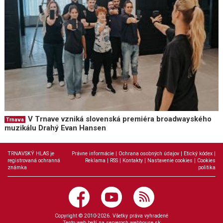
V Trnave vzniká slovenská premiéra broadwayského
Trnava
muzikálu Drahý Evan Hansen
TRNAVSKÝ HLAS je
Právne informácie
|
Ochrana osobných údajov
|
Etický kódex
|
registrovaná ochranná
Reklama
|
RSS
|
Kontakty
|
Nastavenie cookies
|
Cookies
známka
politika
Copyright © 2010-2026. Všetky práva vyhradené
Tento web beží na serveroch
webhouse.sk