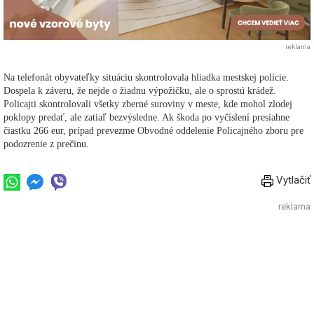
reklama
Na telefonát obyvateľky situáciu skontrolovala hliadka mestskej polície.
Dospela k záveru, že nejde o žiadnu výpožičku, ale o sprostú krádež.
Policajti skontrolovali všetky zberné suroviny v meste, kde mohol zlodej
poklopy predať, ale zatiaľ bezvýsledne. Ak škoda po vyčíslení presiahne
čiastku 266 eur, prípad prevezme Obvodné oddelenie Policajného zboru pre
podozrenie z prečinu.
Vytlačiť
reklama