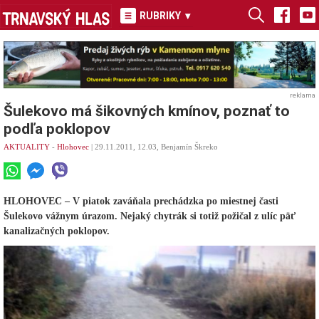
RUBRIKY
▾
reklama
Šulekovo má šikovných kmínov, poznať to
podľa poklopov
AKTUALITY
-
Hlohovec
| 29.11.2011, 12.03, Benjamín Škreko
HLOHOVEC – V piatok zaváňala prechádzka po miestnej časti
Šulekovo vážnym úrazom. Nejaký chytrák si totiž požičal z ulíc päť
kanalizačných poklopov.