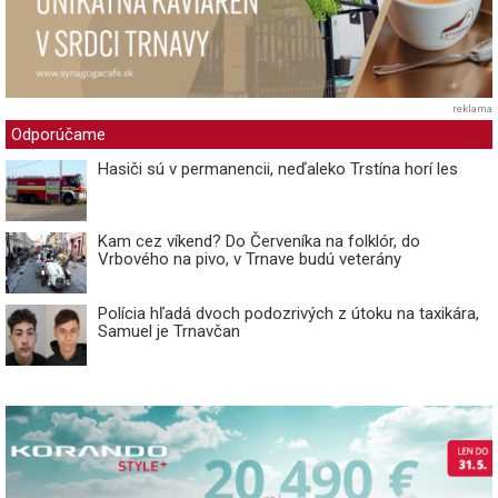
reklama
Odporúčame
Hasiči sú v permanencii, neďaleko Trstína horí les
Kam cez víkend? Do Červeníka na folklór, do
Vrbového na pivo, v Trnave budú veterány
Polícia hľadá dvoch podozrivých z útoku na taxikára,
Samuel je Trnavčan