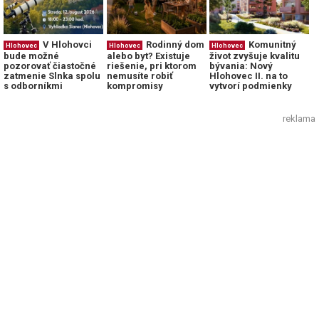
V Hlohovci
Rodinný dom
Komunitný
Hlohovec
Hlohovec
Hlohovec
bude možné
alebo byt? Existuje
život zvyšuje kvalitu
pozorovať čiastočné
riešenie, pri ktorom
bývania: Nový
zatmenie Slnka spolu
nemusíte robiť
Hlohovec II. na to
s odborníkmi
kompromisy
vytvorí podmienky
reklama