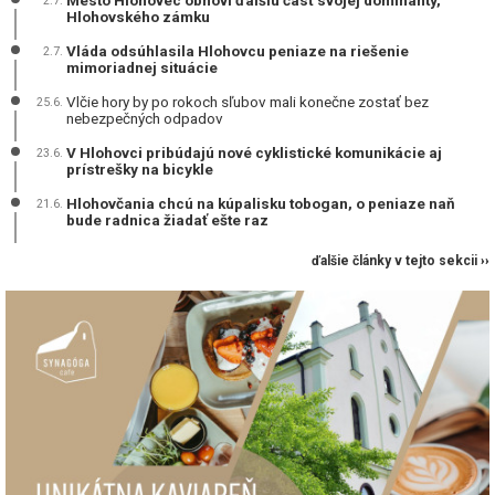
2.7.
Hlohovského zámku
Vláda odsúhlasila Hlohovcu peniaze na riešenie
2.7.
mimoriadnej situácie
Vlčie hory by po rokoch sľubov mali konečne zostať bez
25.6.
nebezpečných odpadov
V Hlohovci pribúdajú nové cyklistické komunikácie aj
23.6.
prístrešky na bicykle
Hlohovčania chcú na kúpalisku tobogan, o peniaze naň
21.6.
bude radnica žiadať ešte raz
ďalšie články v tejto sekcii ››