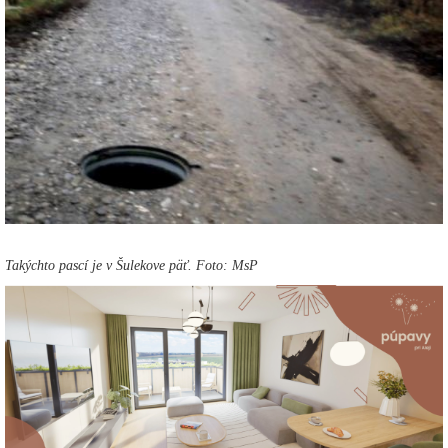
Takýchto pascí je v Šulekove päť. Foto: MsP