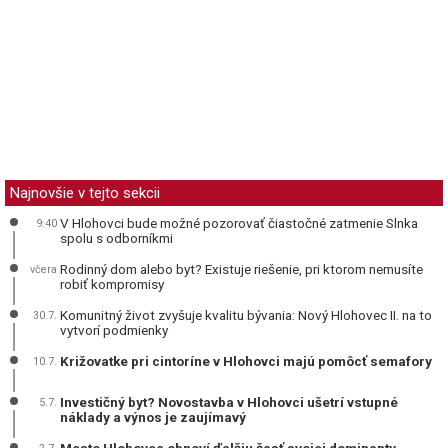
Najnovšie v tejto sekcii
V Hlohovci bude možné pozorovať čiastočné zatmenie Slnka
9:40
spolu s odborníkmi
Rodinný dom alebo byt? Existuje riešenie, pri ktorom nemusíte
včera
robiť kompromisy
Komunitný život zvyšuje kvalitu bývania: Nový Hlohovec II. na to
30.7.
vytvorí podmienky
Križovatke pri cintoríne v Hlohovci majú pomôcť semafory
10.7.
Investičný byt? Novostavba v Hlohovci ušetrí vstupné
5.7.
náklady a výnos je zaujímavý
Mesto Hlohovec obnoví ďalšiu časť svojej dominanty,