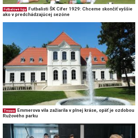
Futbalisti ŠK Cífer 1929: Chceme skončiť vyššie
Futbalové ligy
ako v predchádzajúcej sezóne
Emmerova vila zažiarila v plnej kráse, opäť je ozdobou
Trnava
Ružového parku