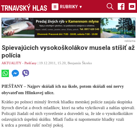
RUBRIKY
▾
reklama
Spievajúcich vysokoškolákov musela stíšiť až
polícia
AKTUALITY
-
Piešťany
| 19.12.2011, 15.20, Benjamín Škreko
PIEŠŤANY – Najprv skúšali ich na škole, potom skúšali oni nervy
obyvateľom Hlinkovej ulice.
Krátko po polnoci minulý štvrtok hliadku mestskej polície zaujala skupinka
štyroch dievčat a dvoch mladíkov, ktorí na seba vykrikovali a nahlas spievali.
Policajti žiadali od nich vysvetlenie a dozvedeli sa, že ide o vysokoškolákov
oslavujúcich úspešnú skúšku. Mladí ľudia si napomenutie hliadky vzali
k srdcu a prestali rušiť nočný pokoj.