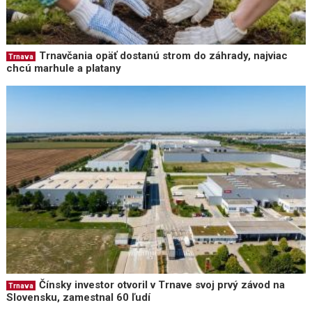
Trnavčania opäť dostanú strom do záhrady, najviac
Trnava
chcú marhule a platany
Čínsky investor otvoril v Trnave svoj prvý závod na
Trnava
Slovensku, zamestnal 60 ľudí