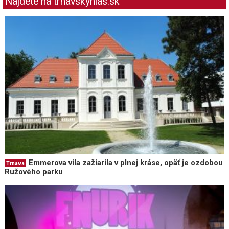
Nájdete na trnavskyhlas.sk
Emmerova vila zažiarila v plnej kráse, opäť je ozdobou
Trnava
Ružového parku