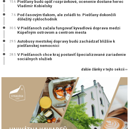
Piešťany budú opäť rozprávkové, ocenenie dostane herec
15.6.
Vladimír Kobielsky
Pod časovým tlakom, ale zvládli to. Piešťany dokončili
7.6.
dôležitý cyklochodník
V Piešťanoch začala fungovať kyvadlová doprava medzi
30.5.
Kúpeľným ostrovom a centrom mesta
Autobusy mestskej dopravy budú zachádzať bližšie k
29.5.
piešťanskej nemocnici
V Piešťanoch chce kraj postaviť špecializované zariadenie
28.5.
sociálnych služieb
ďalšie články v tejto sekcii ››