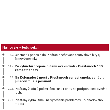
Najnovšie v tejto sekcii
Cinematik prinesie do Piešťan oceňované festivalové hity aj
17.7.
filmové novinky
Po výbuchu propán-butánu evakuovali v Piešťanoch 130
14.7.
zamestnancov
Na Kolonádový most v Piešťanoch sa lepí smola, sanáciu
8.7.
pilierov musia posunúť
Piešťany žiadajú pol milióna eur z Fondu na podporu cestovného
29.6.
ruchu
Piešťany vybrali firmu na vyriešenie problémov Kolonádového
29.6.
mosta