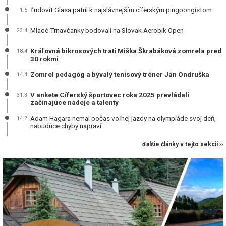
Ľudovít Glasa patril k najslávnejším cíferským pingpongistom
1.5.
Mladé Trnavčanky bodovali na Slovak Aerobik Open
23.4.
Kráľovná bikrosových tratí Miška Škrabáková zomrela pred
18.4.
30 rokmi
Zomrel pedagóg a bývalý tenisový tréner Ján Ondruška
14.4.
V ankete Cíferský športovec roka 2025 prevládali
31.3.
začínajúce nádeje a talenty
Adam Hagara nemal počas voľnej jazdy na olympiáde svoj deň,
14.2.
nabudúce chyby napraví
ďalšie články v tejto sekcii ››