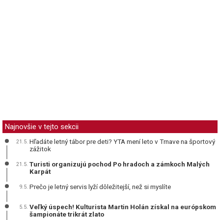
Najnovšie v tejto sekcii
Hľadáte letný tábor pre deti? YTA mení leto v Trnave na športový
21.5.
zážitok
Turisti organizujú pochod Po hradoch a zámkoch Malých
21.5.
Karpát
Prečo je letný servis lyží dôležitejší, než si myslíte
9.5.
Veľký úspech! Kulturista Martin Holán získal na európskom
5.5.
šampionáte trikrát zlato