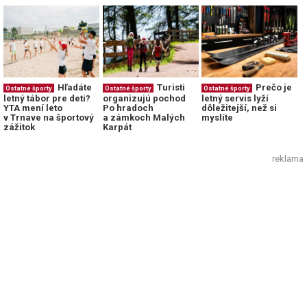
Hľadáte
Turisti
Prečo je
Ostatné športy
Ostatné športy
Ostatné športy
letný tábor pre deti?
organizujú pochod
letný servis lyží
YTA mení leto
Po hradoch
dôležitejší, než si
v Trnave na športový
a zámkoch Malých
myslíte
zážitok
Karpát
reklama