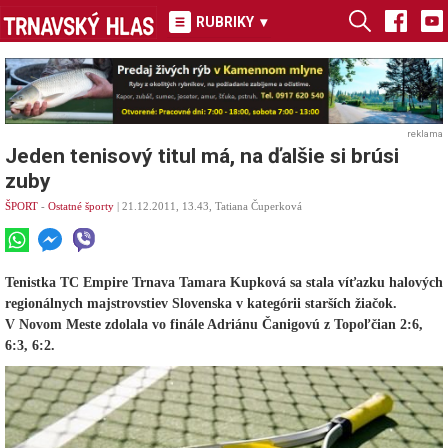
RUBRIKY
▾
reklama
Jeden tenisový titul má, na ďalšie si brúsi
zuby
ŠPORT
-
Ostatné športy
| 21.12.2011, 13.43, Tatiana Čuperková
Tenistka TC Empire Trnava Tamara Kupková sa stala víťazku halových
regionálnych majstrovstiev Slovenska v kategórii starších žiačok.
V Novom Meste zdolala vo finále Adriánu Čanigovú z Topoľčian 2:6,
6:3, 6:2.