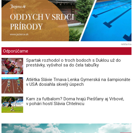
reklama
Odporúčame
Spartak rozhodol o troch bodoch s Duklou už do
prestávky, vyšvihol sa do čela tabuľky
Atlétka Slávie Trnava Lenka Gymerská na šampionáte
v USA dosiahla skvelý úspech
Kam za futbalom? Doma hrajú Piešťany aj Vrbové,
v pohári hostí Slávia Chtelnicu