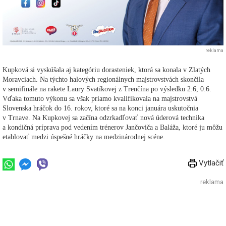
reklama
Kupková si vyskúšala aj kategóriu dorasteniek, ktorá sa konala v Zlatých
Moravciach. Na týchto halových regionálnych majstrovstvách skončila
v semifinále na rakete Laury Svatíkovej z Trenčína po výsledku 2:6, 0:6.
Vďaka tomuto výkonu sa však priamo kvalifikovala na majstrovstvá
Slovenska hráčok do 16. rokov, ktoré sa na konci januára uskutočnia
v Trnave. Na Kupkovej sa začína odzrkadľovať nová úderová technika
a kondičná príprava pod vedením trénerov Jančoviča a Baláža, ktoré ju môžu
etablovať medzi úspešné hráčky na medzinárodnej scéne.
Vytlačiť
reklama