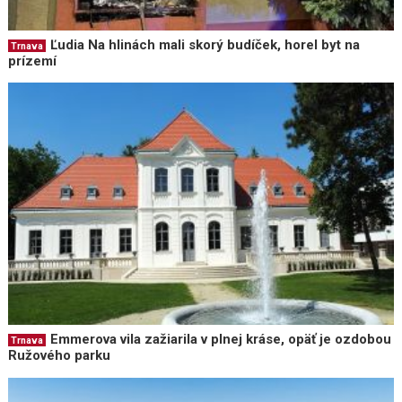
Ľudia Na hlinách mali skorý budíček, horel byt na
Trnava
prízemí
Emmerova vila zažiarila v plnej kráse, opäť je ozdobou
Trnava
Ružového parku