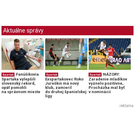
Aktuálne správy
Fanúšikovia
NÁZORY:
Spartak
Spartak
Spartak
Spartaka vylepšili
Exspartakovec Roko
Zaradenie mladíkov
slovenský rekord,
Jureškin má nový
vyznelo pozitívne,
opäť pomohli
klub, zamieril
Procházka mal byť
na správnom mieste
do druhej španielskej
v nominácii
ligy
reklama