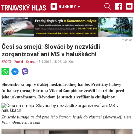
RUBRIKY
▾
reklama
Česi sa smejú: Slováci by nezvládli
zorganizovať ani MS v haluškách!
ŠPORT
-
Futbal
-
Spartak
| 5.1.2012, 18.26, Ján Král
Slovensko sa topí v ďalšej medzinárodnej hanbe. Prestížny halový
futbalový turnaj Fortuna Víkend šampiónov zrušili len tri dni pred
jeho uskutočnením. Dôvodom je strach z vyčíňania chuligánov.
Zrušenie turnaja tri dni pred jeho štartom je gól do vlastnej (slovenskej) siete.
Foto: shutterstock.com