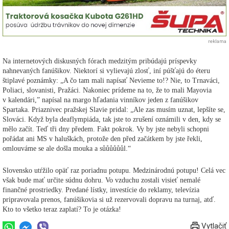
reklama
Na internetových diskusných fórach medzitým pribúdajú príspevky
nahnevaných fanúšikov. Niektorí si vylievajú zlosť, iní púšťajú do éteru
štiplavé poznámky: „A čo tam mali napísať Nevieme to!? Nie, to Trnaváci,
Poliaci, slovanisti, Pražáci. Nakoniec prídeme na to, že to mali Mayovia
v kalendári,” napísal na margo hľadania vinníkov jeden z fanúšikov
Spartaka. Priaznivec pražskej Slavie pridal: „Ale zas musím uznat, lepšíte se,
Slováci. Když byla deaflympiáda, tak jste to zrušení oznámili v den, kdy se
mělo začít. Teď tři dny předem. Fakt pokrok. Vy by jste nebyli schopni
pořádat ani MS v haluškách, protože den před začátkem by jste řekli,
omlouváme se ale došla mouka a sůůůůůůl.“
Slovensko utŕžilo opäť raz poriadnu potupu. Medzinárodnú potupu! Celá vec
však bude mať určite súdnu dohru. Vo vzduchu zostali visieť nemalé
finančné prostriedky. Predané lístky, investície do reklamy, televízia
pripravovala prenos, fanúšikovia si už rezervovali dopravu na turnaj, atď.
Kto to všetko teraz zaplatí? To je otázka!
Vytlačiť