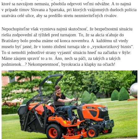
ktoré sa navzájom nemusia, pôsobila odprvoti veľmi odvážne. A to najmä
v prípade tímov Slovana a Spartaka, pri ktorých vzájomných dueloch polícia
uzatvára celé ulice, aby sa predišlo stretu nezmieriteľných rivalov.
Nepochopiteľne však vyznieva najmä skutočnosť, že bezpečnostnú situáciu
riešia zodpovední až týždeň pred turnajom. To, že sa akcia sťahuje do
Bratislavy bolo predsa známe od konca novembra. A každému už vtedy
muselo byť jasné, že v tomto zložení turnaja ide o „vysokorizikový biznis“.
To si nemohli jednotlivé strany vyjasniť situáciu hneď na začiatku v štýle:
Máme záujem spraviť to a to. Áno, nech sa páči, za takých a takých
podmienok...? Nekompetentnosť, byrokracia a klapky na očiach!