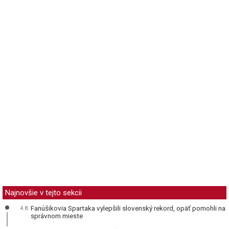
Najnovšie v tejto sekcii
Fanúšikovia Spartaka vylepšili slovenský rekord, opäť pomohli na
4.8.
správnom mieste