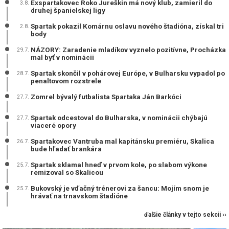
Exspartakovec Roko Jureškin má nový klub, zamieril do
3.8.
druhej španielskej ligy
Spartak pokazil Komárnu oslavu nového štadióna, získal tri
2.8.
body
NÁZORY: Zaradenie mladíkov vyznelo pozitívne, Procházka
29.7.
mal byť v nominácii
Spartak skončil v pohárovej Európe, v Bulharsku vypadol po
28.7.
penaltovom rozstrele
Zomrel bývalý futbalista Spartaka Ján Barkóci
27.7.
Spartak odcestoval do Bulharska, v nominácii chýbajú
27.7.
viaceré opory
Spartakovec Vantruba mal kapitánsku premiéru, Skalica
26.7.
bude hľadať brankára
Spartak sklamal hneď v prvom kole, po slabom výkone
25.7.
remizoval so Skalicou
Bukovský je vďačný trénerovi za šancu: Mojím snom je
25.7.
hrávať na trnavskom štadióne
ďalšie články v tejto sekcii ››