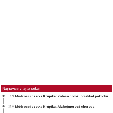
Najnovšie v tejto sekcii
Múdrosci dzetka Krúpika: Koleso položilo základ pokroku
1.9.
Múdrosci dzetka Krúpika: Alzhejmerová choroba
25.8.