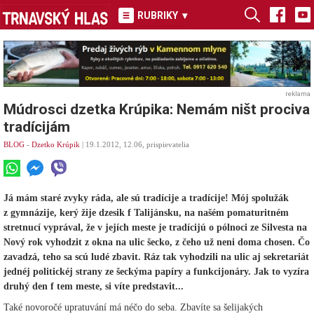
RUBRIKY
▾
reklama
Múdrosci dzetka Krúpika: Nemám ništ prociva
tradícijám
BLOG
-
Dzetko Krúpik
| 19.1.2012, 12.06, prispievatelia
Já mám staré zvyky ráda, ale sú tradícije a tradícije! Mój spolužák
z gymnázije, kerý žije dzesik f Talijánsku, na našém pomaturitném
stretnucí vyprával, že v jejích meste je tradícijú o pólnoci ze Silvesta na
Nový rok vyhodzit z okna na ulic šecko, z čeho už neni doma chosen. Čo
zavadzá, teho sa scú ludé zbavit. Ráz tak vyhodzili na ulic aj sekretariát
jednéj politickéj strany ze šeckýma papíry a funkcijonáry. Jak to vyzíra
druhý den f tem meste, si víte predstavit...
Také novoročé upratuvání má néčo do seba. Zbavíte sa šelijakých