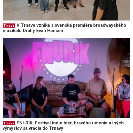
V Trnave vzniká slovenská premiéra broadwayského
Trnava
muzikálu Drahý Evan Hansen
FNURIK: Festival indie hier, hravého umenia a iných
Trnava
výmyslov sa vracia do Trnavy