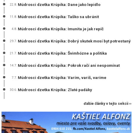
Múdrosci dzetka Krúpika: Dane jako lepidlo
22.8.
Múdrosci dzetka Krúpika: Taško sa ubránit
11.8.
Múdrosci dzetka Krúpika: Imunita je jak repíč
4.8.
Múdrosci dzetka Krúpika: Dobrý skutek mosí byt potrestaný
29.7.
Múdrosci dzetka Krúpika: Švimhózne a politika
21.7.
Múdrosci dzetka Krúpika: Pokrok račí ani nespomínat
14.7.
Múdrosci dzetka Krúpika: Varím, varíš, varíme
7.7.
Múdrosci dzetka Krúpika: Zlaté padáky
30.6.
ďalšie články v tejto sekcii ››