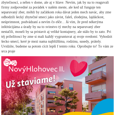
zbytečnoscí, a nélen v dome, ale aj v hlave. Nevím, jak by na to reaguvali
firmy zodpovedné za porádek v našém meste, ale ked už funguje ten
separuvaný zber, móhli by začátkom roka dávat jeden mech navác, aby zme
odhodzili šecký zbytečné smeci jako závist, faleš, zlodejina, lajdáckost,
neúprimnost, podvádzaní a nevím čo ešče... Já vím, že pred nékerýma
inštitúcijáma a úrady by na to svinstvo tý mechy na separuvaný zber
nestačili, moseli by sa pristavit aj veliké kontajnery, ale stálo by to zato. Pri
téj príležitosci by zme si mali každý vygruntuvat aj svoje svedomí. Vyhodzit
šecko smecí, keré je mezi nama najbližšíma, rodzinu, susedy, prátely.
Uvidzíte, budeme sa potom cícit lepší f temto roku. Oprobujte to! To vám ze
srca praje