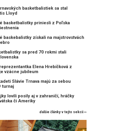
rnavských basketbalistiek sa stal
is Lloyd
 basketbalistky priniesli z Poľska
iestnenia
é baskebalistky získali na majstrovstvách
iebro
etbalistky sa pred 70 rokmi stali
Slovenska
reprezentantka Elena Hrebíčková z
je vzácne jubileum
kadeti Slávie Trnava majú za sebou
 turnaj
ky lovili posily aj v zahraničí, hráčky
rvátska či Ameriky
ďalšie články v tejto sekcii ››