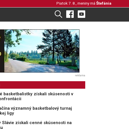
Piatok 7. 8., meniny má
Štefánia
reklama
i
 basketbalistky získali skúsenosti v
onfrontácii
ačína významný basketbalový turnaj
ej ligy
y Slávie získali cenné skúsenosti na
ku