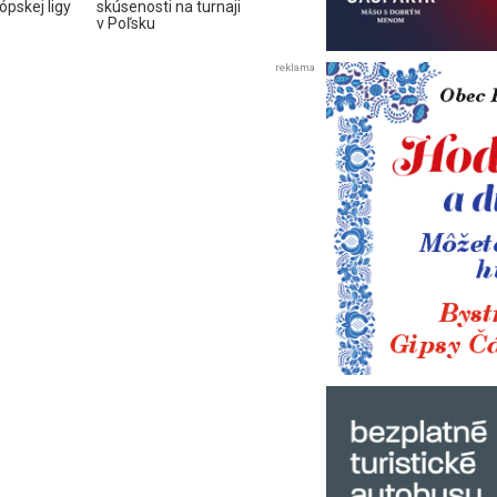
ópskej ligy
skúsenosti na turnaji
v Poľsku
reklama