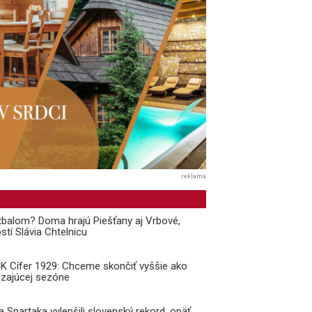
reklama
balom? Doma hrajú Piešťany aj Vrbové,
stí Slávia Chtelnicu
 ŠK Cífer 1929: Chceme skončiť vyššie ako
dzajúcej sezóne
a Spartaka vylepšili slovenský rekord, opäť