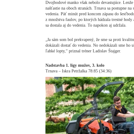
Dvojbodové manko však nebolo devastujúce. Lenže 
našťastie na oboch stranách. Trnava sa postupne na s
vedenia. Päť minút pred koncom zápasu do šesťbodové
z množstva faulov, po ktorých hádzala trestné hody a
sa dostala aj do vedenia. To napokon aj udržala.
„Ja sám som bol prekvapený, že sme sa proti kvalit
dokázali dostať do vedenia. No nedokázali sme ho 
ľahké lopty,“ priznal tréner Ladislav Štajger.
Nadstavba 1. ligy mužov, 3. kolo
Trnava – Iskra Petržalka 78:85 (34:36)