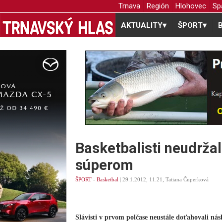
Trnava
Región
Hlohovec
Sp
AKTUALITY
▾
ŠPORT
▾
Basketbalisti neudrža
súperom
ŠPORT
-
Basketbal
| 29.1.2012, 11.21, Tatiana Čuperková
Slávisti v prvom polčase neustále doťahovali násk