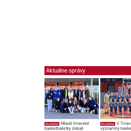
Aktuálne správy
Mladé trnavské
V Trnav
Basketbal
Basketbal
basketbalistky získali
významný baske