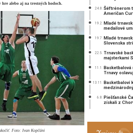
hre alebo aj na trestných hodoch.
Šéftrénerom t
24.8.
Američan Curt
Mladé trnavské
19.2.
medailové um
Mladé trnavsk
19.7.
Slovenska str
Trnavské bask
22.5.
majsterkami 
Basketbalová 
11.1.
Trnavy oslavu
Basketbaloví 
13.11.
medzinárodný
Piešťanské Čaj
6.8.
získali z Cho
eskočiť. Foto: Ivan Kopčáni