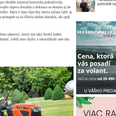
po obrátke mizerná koncovka pokračovala,
pomohli n
vojho súpera dotiahla a dokonca sa dostala aj do
ho. Iskra v tejto fáze hry znova začala ťažiť aj
 postupne sa na Sláviu nielen dotiahla, ale opäť
nému súperovi, ktorý má taký široký káder,
ubrániť, robili sme chyby a odovzdávali sme mu