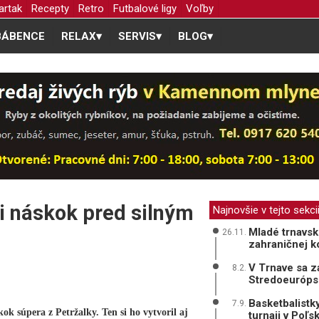
artak
Recepty
Retro
Futbalové ligy
Voľby
BÁBENCE
RELAX
▾
SERVIS
▾
BLOG
▾
li náskok pred silným
Najnovšie v tejto sekci
Mladé trnavské
26.11.
zahraničnej k
V Trnave sa z
8.2.
Stredoeurópsk
Basketbalistk
7.9.
ok súpera z Petržalky. Ten si ho vytvoril aj
turnaji v Poľs