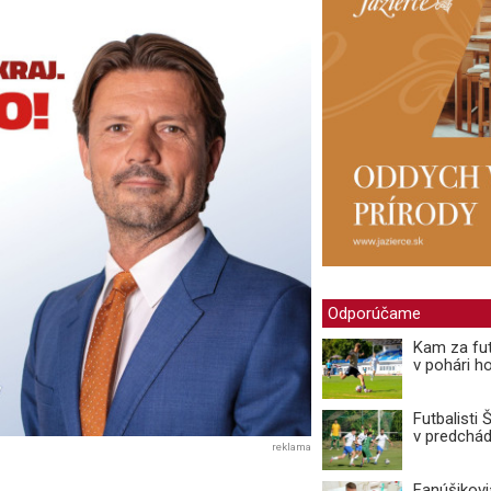
Odporúčame
Kam za fut
v pohári ho
Futbalisti
v predchá
reklama
Fanúšikovi