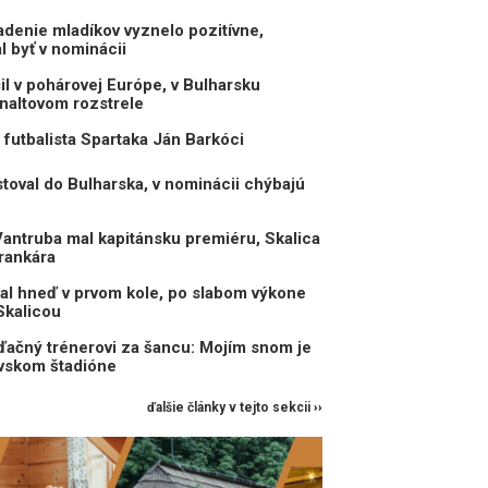
enie mladíkov vyznelo pozitívne,
 byť v nominácii
il v pohárovej Európe, v Bulharsku
naltovom rozstrele
 futbalista Spartaka Ján Barkóci
toval do Bulharska, v nominácii chýbajú
antruba mal kapitánsku premiéru, Skalica
rankára
al hneď v prvom kole, po slabom výkone
Skalicou
ďačný trénerovi za šancu: Mojím snom je
avskom štadióne
ďalšie články v tejto sekcii ››