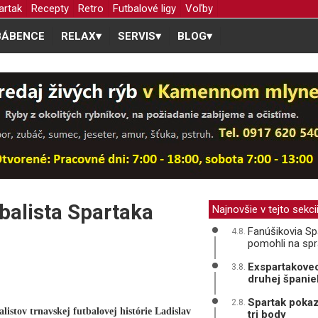
artak
Recepty
Retro
Futbalové ligy
Voľby
BÁBENCE
RELAX
▾
SERVIS
▾
BLOG
▾
balista Spartaka
Najnovšie v tejto sekci
Fanúšikovia Spa
4.8.
pomohli na sp
Exspartakovec
3.8.
druhej španiel
Spartak pokaz
2.8.
listov trnavskej futbalovej histórie Ladislav
tri body