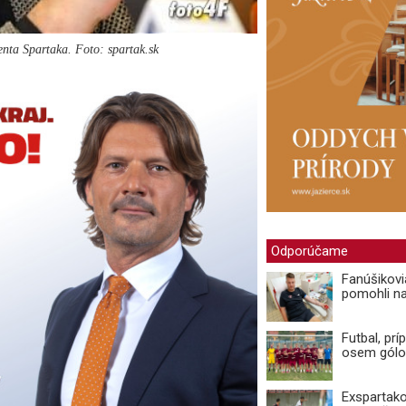
enta Spartaka. Foto: spartak.sk
Odporúčame
Fanúšikovi
pomohli n
Futbal, prí
osem gólo
Exspartako