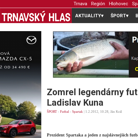
Trnava
Región
Hlohovec
Sp
AKTUALITY
▾
ŠPORT
▾
Zomrel legendárny fut
Ladislav Kuna
ŠPORT
-
Futbal
-
Spartak
| 1.2.2012, 10.28, Ján Král
Prezident Spartaka a jeden z najslávnejších futba