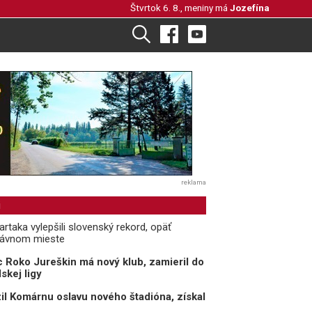
Štvrtok 6. 8., meniny má
Jozefína
reklama
i
rtaka vylepšili slovenský rekord, opäť
rávnom mieste
 Roko Jureškin má nový klub, zamieril do
skej ligy
il Komárnu oslavu nového štadióna, získal