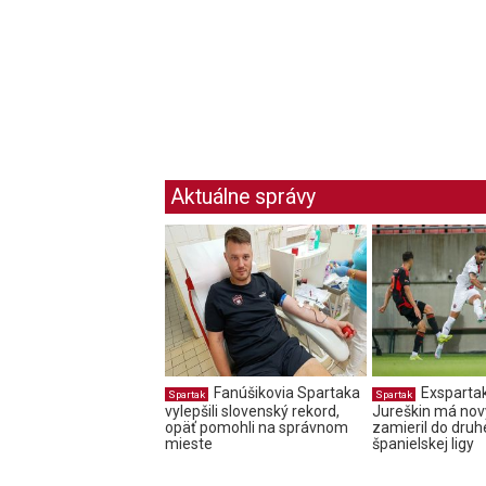
Aktuálne správy
Fanúšikovia Spartaka
Exsparta
Spartak
Spartak
vylepšili slovenský rekord,
Jureškin má nový
opäť pomohli na správnom
zamieril do druh
mieste
španielskej ligy