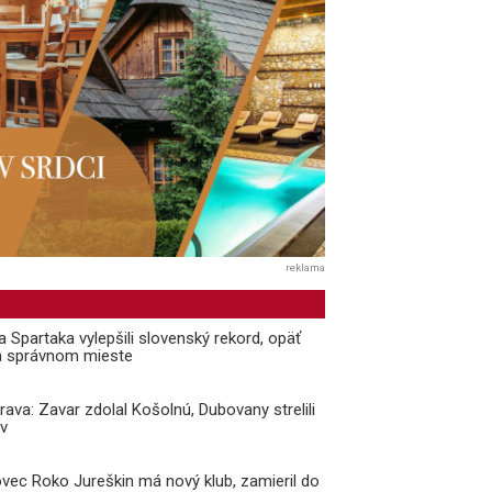
reklama
a Spartaka vylepšili slovenský rekord, opäť
a správnom mieste
prava: Zavar zdolal Košolnú, Dubovany strelili
v
vec Roko Jureškin má nový klub, zamieril do