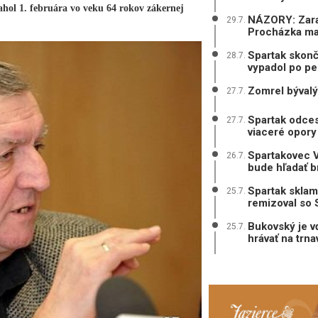
hol 1. februára vo veku 64 rokov zákernej
NÁZORY: Zarad
29.7.
Procházka mal
Spartak skonč
28.7.
vypadol po pe
Zomrel bývalý
27.7.
Spartak odces
27.7.
viaceré opory
Spartakovec V
26.7.
bude hľadať b
Spartak sklam
25.7.
remizoval so 
Bukovský je v
25.7.
hrávať na trn