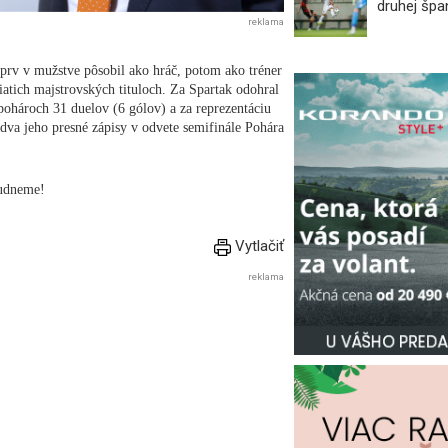
druhej špan
reklama
prv v mužstve pôsobil ako hráč, potom ako tréner
iatich majstrovských tituloch. Za Spartak odohral
h pohároch 31 duelov (6 gólov) a za reprezentáciu
dva jeho presné zápisy v odvete semifinále Pohára
budneme!
Vytlačiť
reklama