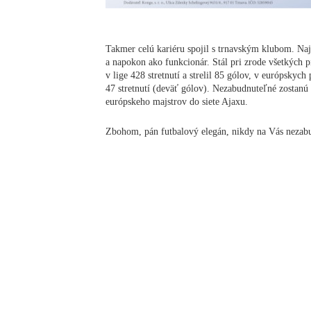
Takmer celú kariéru spojil s trnavským klubom. Naj
a napokon ako funkcionár. Stál pri zrode všetkých p
v lige 428 stretnutí a strelil 85 gólov, v európskyc
47 stretnutí (deväť gólov). Nezabudnuteľné zostanú 
európskeho majstrov do siete Ajaxu.
Zbohom, pán futbalový elegán, nikdy na Vás neza