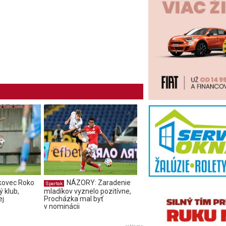
kovec Roko
NÁZORY: Zaradenie
Spartak
 klub,
mladíkov vyznelo pozitívne,
ej
Procházka mal byť
v nominácii