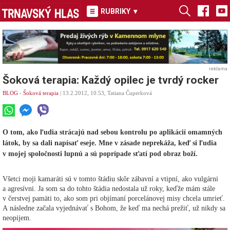
RUBRIKY
▾
reklama
Šoková terapia: Každý opilec je tvrdý rocker
BLOG
-
Šoková terapia
| 13.2.2012, 10.53, Tatiana Čuperková
O tom, ako ľudia strácajú nad sebou kontrolu po aplikácií omamných
látok, by sa dali napísať eseje. Mne v zásade neprekáža, keď si ľudia
v mojej spoločnosti lupnú a sú poprípade sťatí pod obraz boží.
Všetci moji kamaráti sú v tomto štádiu skôr zábavní a vtipní, ako vulgárni
a agresívni. Ja som sa do tohto štádia nedostala už roky, keďže mám stále
v čerstvej pamäti to, ako som pri objímaní porcelánovej misy chcela umrieť.
A následne začala vyjednávať s Bohom, že keď ma nechá prežiť, už nikdy sa
neopijem.