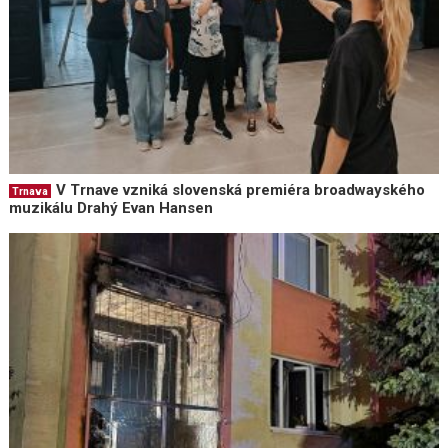
V Trnave vzniká slovenská premiéra broadwayského
Trnava
muzikálu Drahý Evan Hansen