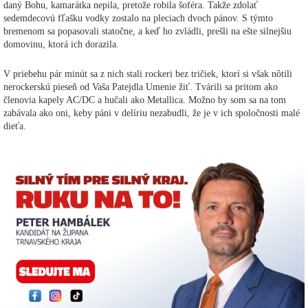
daný Bohu, kamarátka nepila, pretože robila šoféra. Takže zdolať
sedemdecovú fľašku vodky zostalo na pleciach dvoch pánov. S týmto
bremenom sa popasovali statočne, a keď ho zvládli, prešli na ešte silnejšiu
domovinu, ktorá ich dorazila.
V priebehu pár minút sa z nich stali rockeri bez tričiek, ktorí si však nôtili
nerockerskú pieseň od Vaša Patejdla Umenie žiť. Tvárili sa pritom ako
členovia kapely AC/DC a hučali ako Metallica. Možno by som sa na tom
zabávala ako oni, keby páni v delíriu nezabudli, že je v ich spoločnosti malé
dieťa.