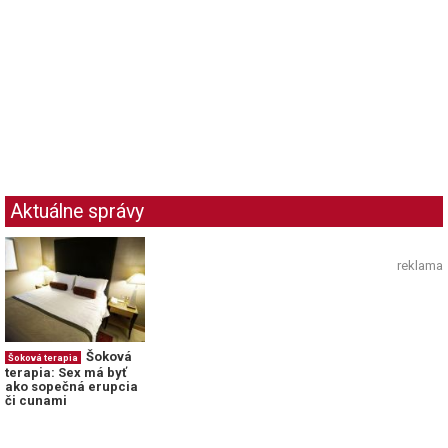
Aktuálne správy
reklama
Šoková
Šoková terapia
terapia: Sex má byť
ako sopečná erupcia
či cunami