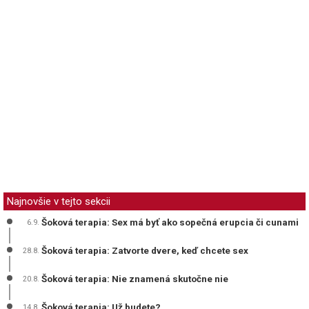
Najnovšie v tejto sekcii
Šoková terapia: Sex má byť ako sopečná erupcia či cunami
6.9.
Šoková terapia: Zatvorte dvere, keď chcete sex
28.8.
Šoková terapia: Nie znamená skutočne nie
20.8.
Šoková terapia: Už budete?
14.8.