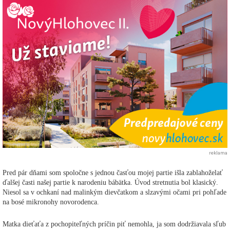
reklama
Pred pár dňami som spoločne s jednou časťou mojej partie išla zablahoželať
ďalšej časti našej partie k narodeniu bábätka. Úvod stretnutia bol klasický.
Niesol sa v ochkaní nad malinkým dievčatkom a slzavými očami pri pohľade
na bosé mikronohy novorodenca.
Matka dieťaťa z pochopiteľných príčin piť nemohla, ja som dodržiavala sľub