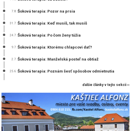
Šoková terapia: Pozor na prsia
7.8.
Šoková terapia: Keď musíš, tak musíš
31.7.
Šoková terapia: Po čom ženy túžia
24.7.
Šoková terapia: Ktorému chlapcovi dať?
9.7.
Šoková terapia: Manželská posteľ na obtiaž
2.7.
Šoková terapia: Poznám šesť spôsobov odmietnutia
25.6.
ďalšie články v tejto sekcii ››