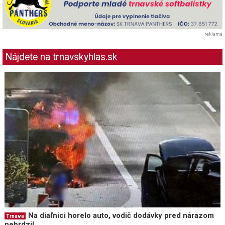
reklama
Nájdete na trnavskyhlas.sk
Na diaľnici horelo auto, vodič dodávky pred nárazom
Trnava
nebrdzil