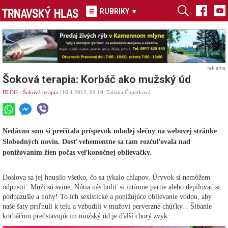
RUBRIKY
▾
reklama
Šoková terapia: Korbáč ako mužský úd
BLOG
-
Šoková terapia
| 16.4.2012, 09.10, Tatiana Čuperková
Nedávno som si prečítala príspevok mladej slečny na webovej stránke
Slobodných novín. Dosť vehementne sa tam rozčuľovala nad
ponižovaním žien počas veľkonočnej oblievačky.
Doslova sa jej hnusilo všetko, čo sa týkalo chlapov. Úryvok si nemôžem
odpustiť: Muži sú svine. Nútia nás holiť si intímne partie alebo depilovať si
podpazušie a nohy! To ich sexistické a ponižujúce oblievanie vodou, aby
naše šaty priľnuli k telu a vzbudili v mužovi perverzné chúťky... Šibanie
korbáčom predstavujúcim mužský úd je ďalší chorý zvyk...