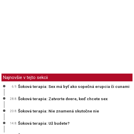
Najnovšie v tejto sekcii
Šoková terapia: Sex má byť ako sopečná erupcia či cunami
6.9.
Šoková terapia: Zatvorte dvere, keď chcete sex
28.8.
Šoková terapia: Nie znamená skutočne nie
20.8.
Šoková terapia: Už budete?
14.8.