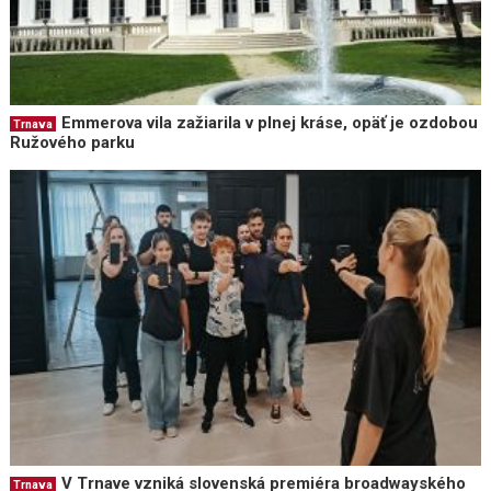
Emmerova vila zažiarila v plnej kráse, opäť je ozdobou
Trnava
Ružového parku
V Trnave vzniká slovenská premiéra broadwayského
Trnava