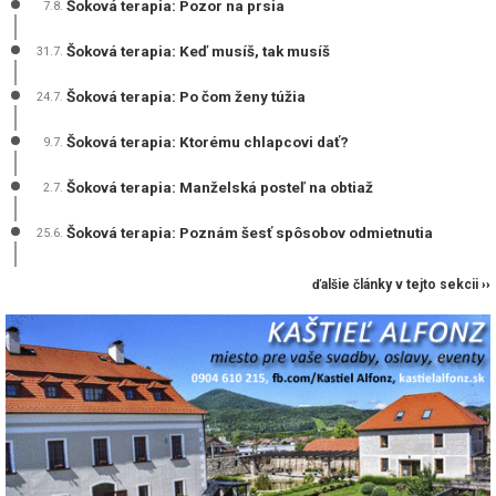
Šoková terapia: Pozor na prsia
7.8.
Šoková terapia: Keď musíš, tak musíš
31.7.
Šoková terapia: Po čom ženy túžia
24.7.
Šoková terapia: Ktorému chlapcovi dať?
9.7.
Šoková terapia: Manželská posteľ na obtiaž
2.7.
Šoková terapia: Poznám šesť spôsobov odmietnutia
25.6.
ďalšie články v tejto sekcii ››