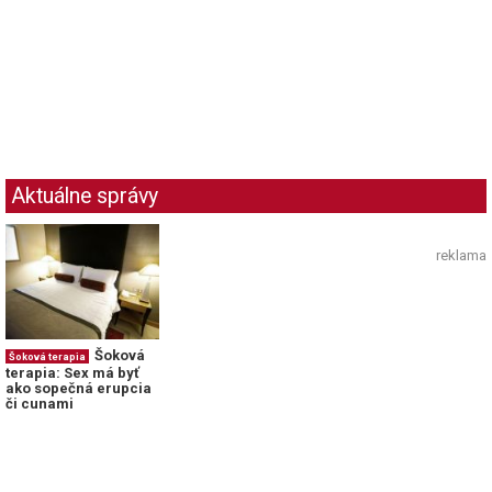
Aktuálne správy
reklama
Šoková
Šoková terapia
terapia: Sex má byť
ako sopečná erupcia
či cunami