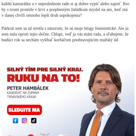
každú kamarátku a v neposlednom rade si aj dobre vypiť alebo zajesť. Kto
by s tromi promile v krvi a preplneným žalúdkom myslel na sex, keď má
v danej chvíli omnoho lepší druh uspokojenia?
Párkrát som sa už stretla s názorom, že sú moje blogy feministické. Ale ja
som nula oproti tejto slečne. Chlapi, veď ja vás mám rada, a sľubujem, že
budúci rok sa nechám vyšibať korbáčom predstavujúcim mužský úd.