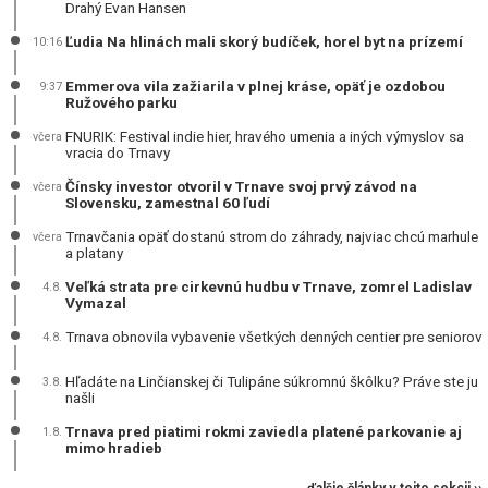
Drahý Evan Hansen
Ľudia Na hlinách mali skorý budíček, horel byt na prízemí
10:16
Emmerova vila zažiarila v plnej kráse, opäť je ozdobou
9:37
Ružového parku
FNURIK: Festival indie hier, hravého umenia a iných výmyslov sa
včera
vracia do Trnavy
Čínsky investor otvoril v Trnave svoj prvý závod na
včera
Slovensku, zamestnal 60 ľudí
Trnavčania opäť dostanú strom do záhrady, najviac chcú marhule
včera
a platany
Veľká strata pre cirkevnú hudbu v Trnave, zomrel Ladislav
4.8.
Vymazal
Trnava obnovila vybavenie všetkých denných centier pre seniorov
4.8.
Hľadáte na Linčianskej či Tulipáne súkromnú škôlku? Práve ste ju
3.8.
našli
Trnava pred piatimi rokmi zaviedla platené parkovanie aj
1.8.
mimo hradieb