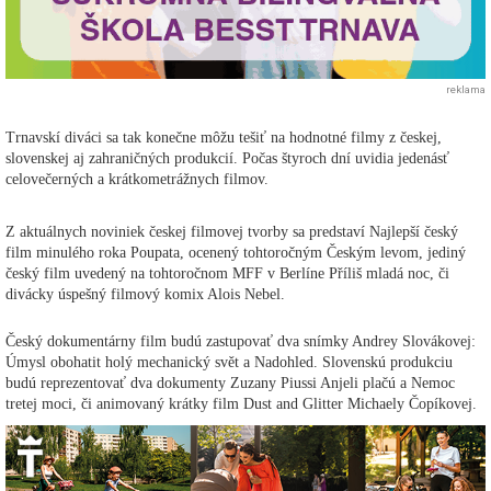
reklama
Trnavskí diváci sa tak konečne môžu tešiť na hodnotné filmy z českej,
slovenskej aj zahraničných produkcií. Počas štyroch dní uvidia jedenásť
celovečerných a krátkometrážnych filmov.
Z aktuálnych noviniek českej filmovej tvorby sa predstaví Najlepší český
film minulého roka Poupata, ocenený tohtoročným Českým levom, jediný
český film uvedený na tohtoročnom MFF v Berlíne Příliš mladá noc, či
divácky úspešný filmový komix Alois Nebel.
Český dokumentárny film budú zastupovať dva snímky Andrey Slovákovej:
Úmysl obohatit holý mechanický svět a Nadohled. Slovenskú produkciu
budú reprezentovať dva dokumenty Zuzany Piussi Anjeli plačú a Nemoc
tretej moci, či animovaný krátky film Dust and Glitter Michaely Čopíkovej.