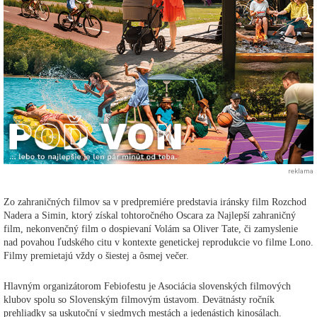
reklama
Zo zahraničných filmov sa v predpremiére predstavia iránsky film Rozchod
Nadera a Simin, ktorý získal tohtoročného Oscara za Najlepší zahraničný
film, nekonvenčný film o dospievaní Volám sa Oliver Tate, či zamyslenie
nad povahou ľudského citu v kontexte genetickej reprodukcie vo filme Lono.
Filmy premietajú vždy o šiestej a ôsmej večer.
Hlavným organizátorom Febiofestu je Asociácia slovenských filmových
klubov spolu so Slovenským filmovým ústavom. Devätnásty ročník
prehliadky sa uskutoční v siedmych mestách a jedenástich kinosálach.