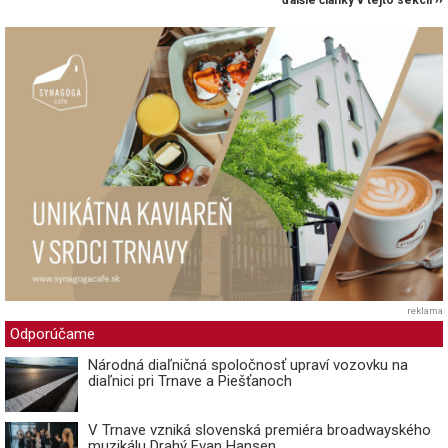
ďalšie články v tejto sekcii ››
reklama
Odporúčame
Národná diaľničná spoločnosť upraví vozovku na
diaľnici pri Trnave a Piešťanoch
V Trnave vzniká slovenská premiéra broadwayského
muzikálu Drahý Evan Hansen