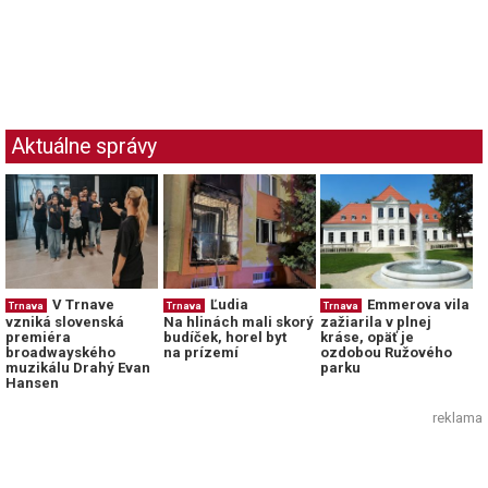
Aktuálne správy
V Trnave
Ľudia
Emmerova vila
Trnava
Trnava
Trnava
vzniká slovenská
Na hlinách mali skorý
zažiarila v plnej
premiéra
budíček, horel byt
kráse, opäť je
broadwayského
na prízemí
ozdobou Ružového
muzikálu Drahý Evan
parku
Hansen
reklama