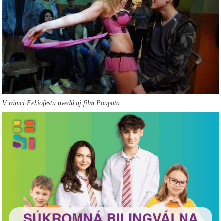
V rámci Febiofestu uvedú aj film Poupata.