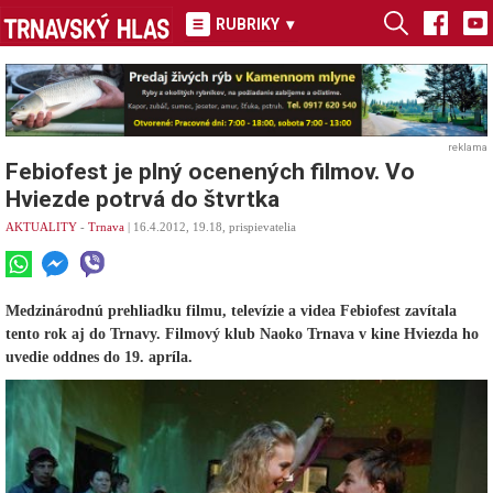
RUBRIKY
▾
reklama
Febiofest je plný ocenených filmov. Vo
Hviezde potrvá do štvrtka
AKTUALITY
-
Trnava
| 16.4.2012, 19.18, prispievatelia
Medzinárodnú prehliadku filmu, televízie a videa Febiofest zavítala
tento rok aj do Trnavy. Filmový klub Naoko Trnava v kine Hviezda ho
uvedie oddnes do 19. apríla.