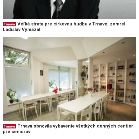
Veľká strata pre cirkevnú hudbu v Trnave, zomrel
Trnava
Ladislav Vymazal
Trnava obnovila vybavenie všetkých denných centier
Trnava
pre seniorov