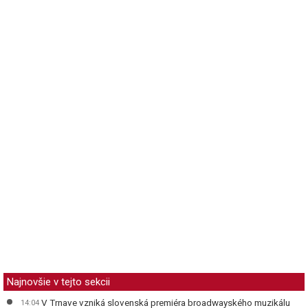
Najnovšie v tejto sekcii
V Trnave vzniká slovenská premiéra broadwayského muzikálu
14:04