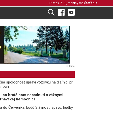
Piatok 7. 8., meniny má
Štefánia
reklama
i
čná spoločnosť upraví vozovku na diaľnici pri
anoch
il po brutálnom napadnutí s vážnymi
trnavskej nemocnici
ria do Červeníka, budú Slávností spevu, hudby