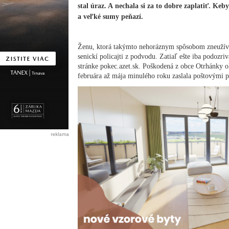
stal úraz. A nechala si za to dobre zaplatiť. Keby
a veľké sumy peňazí.
Ženu, ktorá takýmto nehoráznym spôsobom zneužíval
senickí policajti z podvodu. Zatiaľ ešte iba podozri
stránke pokec.azet.sk. Poškodená z obce Otrhánky 
februára až mája minulého roku zaslala poštovými 
reklama