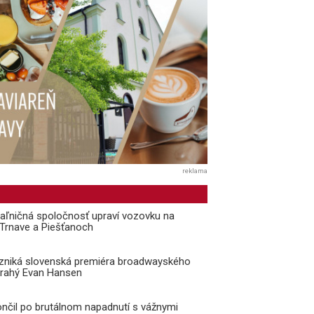
reklama
aľničná spoločnosť upraví vozovku na
i Trnave a Piešťanoch
vzniká slovenská premiéra broadwayského
Drahý Evan Hansen
ončil po brutálnom napadnutí s vážnymi