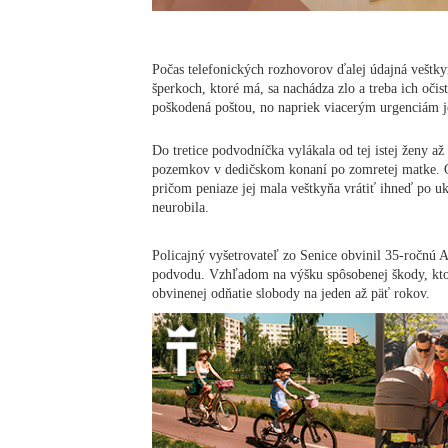
Počas telefonických rozhovorov ďalej údajná veštkyň
šperkoch, ktoré má, sa nachádza zlo a treba ich očis
poškodená poštou, no napriek viacerým urgenciám je
Do tretice podvodníčka vylákala od tej istej ženy a
pozemkov v dedičskom konaní po zomretej matke. Ot
pričom peniaze jej mala veštkyňa vrátiť ihneď po u
neurobila.
Policajný vyšetrovateľ zo Senice obvinil 35-ročnú 
podvodu. Vzhľadom na výšku spôsobenej škody, ktorá
obvinenej odňatie slobody na jeden až päť rokov.