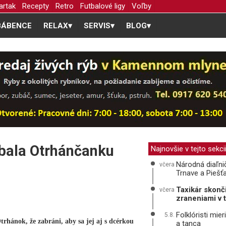
artak
Recepty
Retro
Futbalové ligy
Voľby
BÁBENCE
RELAX
▾
SERVIS
▾
BLOG
▾
lbala Otrhánčanku
Najnovšie v tejto sekci
Národná diaľni
včera
Trnave a Piešť
Taxikár skonč
včera
zraneniami v 
Folklóristi mie
5.8.
rhánok, že zabráni, aby sa jej aj s dcérkou
a tanca