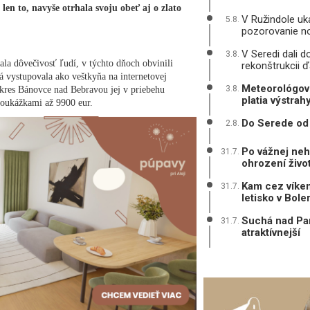
 len to, navyše otrhala svoju obeť aj o zlato
V Ružindole uká
5.8.
pozorovanie n
V Seredi dali d
3.8.
a dôvečivosť ľudí, v týchto dňoch obvinili
rekonštrukcii ď
vá vystupovala ako veštkyňa na internetovej
Meteorológovi
3.8.
okres Bánovce nad Bebravou jej v priebehu
platia výstrah
poukážkami až 9900 eur.
Do Serede od 
2.8.
Po vážnej neh
31.7.
ohrození živo
Kam cez víken
31.7.
letisko v Bole
Suchá nad Par
31.7.
atraktívnejší