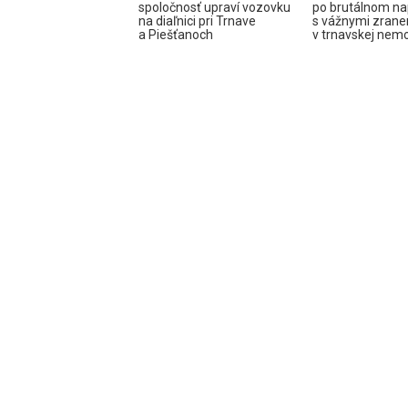
spoločnosť upraví vozovku
po brutálnom na
na diaľnici pri Trnave
s vážnymi zrane
a Piešťanoch
v trnavskej nemo