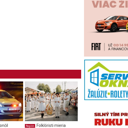
ončil
Folklóristi mieria
Región