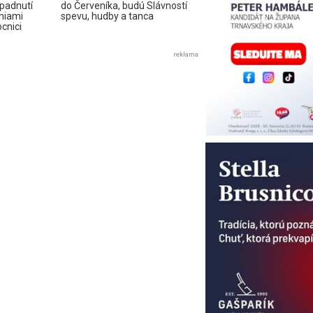
padnutí
do Červeníka, budú Slávností
niami
spevu, hudby a tanca
cnici
reklama