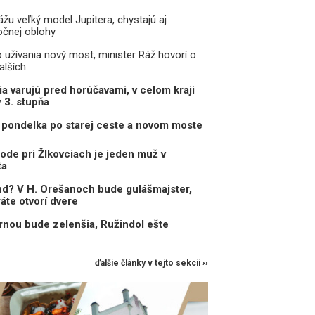
žu veľký model Jupitera, chystajú aj
očnej oblohy
o užívania nový most, minister Ráž hovorí o
alších
a varujú pred horúčavami, v celom kraji
y 3. stupňa
pondelka po starej ceste a novom moste
ode pri Žlkovciach je jeden muž v
ta
d? V H. Orešanoch bude gulášmajster,
ráte otvorí dvere
nou bude zelenšia, Ružindol ešte
ďalšie články v tejto sekcii ››