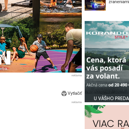
zraneniami
reklama
Vytlačiť
reklama