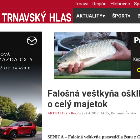
Trnava
Región
Hlohovec
Sp
AKTUALITY
▾
ŠPORT
▾
Falošná veštkyňa ošk
o celý majetok
AKTUALITY
-
Región
| 24.4.2012, 14.15, Benjamín Škreko
SENICA – Falošná veštkyňa presvedčila ženu z Ot