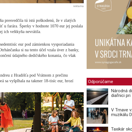
reklama
a presvedčila tú istú poškodenú, že v zlatých
tiť u farára. Šperky v hodnote 1070 eur jej poslala
j ich veštkyňa nevrátila.
ž sedemtisíc eur pod zámienkou vysporiadania
rhánčanka si na tento účel vzala úver z banky,
končení údajného dedičského konania, čo však
Andreu z Hradišťa pod Vrátnom z prečinu
 sa vyšplhala na takmer 18-tisíc eur, hrozí
Odporúčame
Národná di
diaľnici pr
V Trnave 
muzikálu 
Taxikár sk