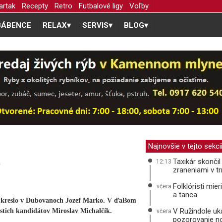
artak
Recepty
Retro
Futbalové ligy
Voľby
BÁBENCE
RELAX
▾
SERVIS
▾
BLOG
▾
Najnovšie v tejto sekci
Taxikár skonči
12:13
á
zraneniami v t
Folklóristi mie
včera
a tanca
kreslo v Dubovanoch Jozef Marko. V ďalšom
V Ružindole uká
stich kandidátov Miroslav Michalčík.
včera
pozorovanie n