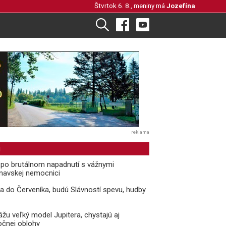
Štvrtok 6. 8., meniny má
Jozefína
reklama
i
l po brutálnom napadnutí s vážnymi
rnavskej nemocnici
ria do Červeníka, budú Slávností spevu, hudby
žu veľký model Jupitera, chystajú aj
očnej oblohy