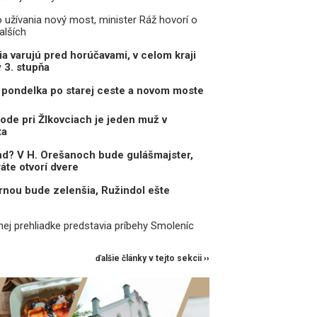
o užívania nový most, minister Ráž hovorí o
alších
a varujú pred horúčavami, v celom kraji
y 3. stupňa
pondelka po starej ceste a novom moste
ode pri Žlkovciach je jeden muž v
ta
d? V H. Orešanoch bude gulášmajster,
ráte otvorí dvere
nou bude zelenšia, Ružindol ešte
j prehliadke predstavia príbehy Smoleníc
ďalšie články v tejto sekcii ››