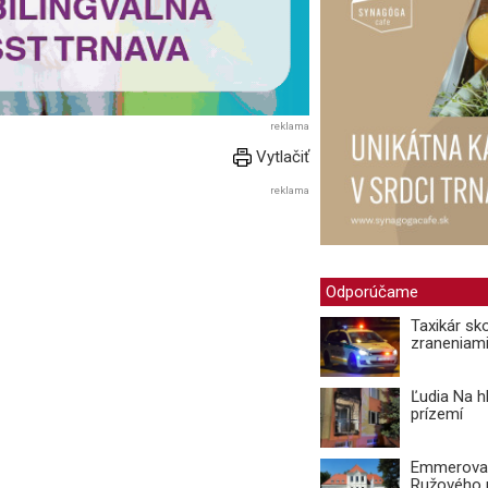
reklama
Vytlačiť
reklama
Odporúčame
Taxikár sk
zraneniami
Ľudia Na hl
prízemí
Emmerova v
Ružového 