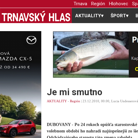
Trnava
Región
Hlohovec
Sp
AKTUALITY
▾
ŠPORT
▾
Je mi smutno
AKTUALITY
-
Región
| 23.12.2010, 00.00, Lucia Undesserov
DUBOVANY - Po 24 rokoch opúšťa starostovské 
volebnom období ho nahradí najúspešnejší zo šie
Odchádzajúceho starostu táto zmena zabolela.