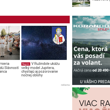
 mieria
V Ružindole ukážu
Región
dú Slávností
veľký model Jupitera,
tanca
chystajú aj pozorovanie
nočnej oblohy
reklama