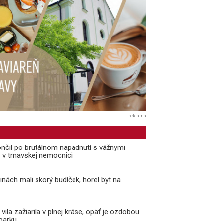
reklama
ončil po brutálnom napadnutí s vážnymi
 v trnavskej nemocnici
inách mali skorý budíček, horel byt na
ila zažiarila v plnej kráse, opäť je ozdobou
parku