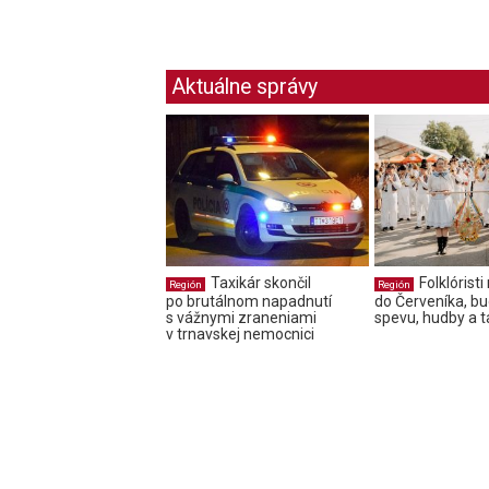
Aktuálne správy
Taxikár skončil
Folklóristi
Región
Región
po brutálnom napadnutí
do Červeníka, bu
s vážnymi zraneniami
spevu, hudby a 
v trnavskej nemocnici