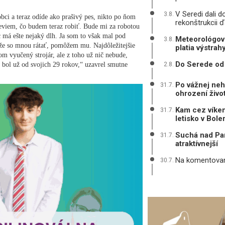
V Seredi dali d
3.8.
bci a teraz odíde ako prašivý pes, nikto po ňom
rekonštrukcii ď
eviem, čo budem teraz robiť. Bude mi za robotou
 má ešte nejaký dlh. Ja som to však mal pod
Meteorológovi
3.8.
ôže so mnou rátať, pomôžem mu. Najdôležitejšie
platia výstrah
om vyučený strojár, ale z toho už nič nebude,
Do Serede od 
 bol už od svojich 29 rokov,“ uzavrel smutne
2.8.
Po vážnej neh
31.7.
ohrození živo
Kam cez víken
31.7.
letisko v Bole
Suchá nad Par
31.7.
atraktívnejší
Na komentovane
30.7.