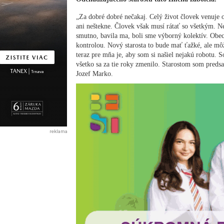
„Za dobré dobré nečakaj. Celý život človek venuje o
ani neštekne. Človek však musí rátať so všetkým. N
smutno, bavila ma, boli sme výborný kolektív. Obec
kontrolou. Nový starosta to bude mať ťažké, ale m
teraz pre mňa je, aby som si našiel nejakú robotu. S
všetko sa za tie roky zmenilo. Starostom som predsa
Jozef Marko.
reklama