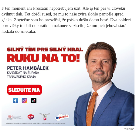
F ten moment ani Prostatín nepotrebujem užit. Ale aj ten pes ví človeku
dvihnut tlak. Tot došól sused, že mu to naše zvíra šlohlo pantofle spred
gánka. Zbytečne som ho presvíčal, že psisko došlo domo bosé. Dva poldeci
borovičky to dali doporátku a nakonec sa ziscilo, že mu jích jehová stará
hodzila do smecáka.
reklama