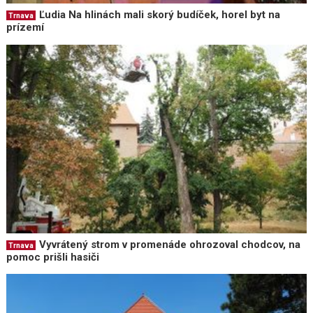
Ľudia Na hlinách mali skorý budíček, horel byt na
Trnava
prízemí
Vyvrátený strom v promenáde ohrozoval chodcov, na
Trnava
pomoc prišli hasiči