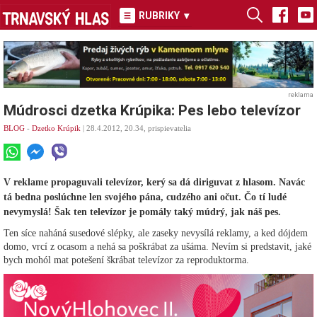
RUBRIKY
▾
reklama
Múdrosci dzetka Krúpika: Pes lebo televízor
BLOG
-
Dzetko Krúpik
| 28.4.2012, 20.34, prispievatelia
V reklame propaguvali televízor, kerý sa dá diriguvat z hlasom. Navác
tá bedna poslúchne len svojého pána, cudzého ani očut. Čo tí ludé
nevymyslá! Šak ten televízor je pomály taký múdrý, jak náš pes.
Ten síce naháná susedové slépky, ale zaseky nevysílá reklamy, a ked dójdem
domo, vrcí z ocasom a nehá sa poškrábat za ušáma. Nevím si predstavit, jaké
bych mohól mat potešení škrábat televízor za reproduktorma.