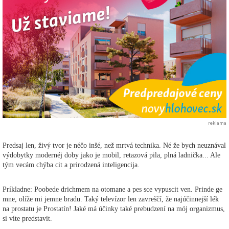
reklama
Predsaj len, živý tvor je néčo inšé, než mrtvá technika. Né že bych neuznával
výdobytky modernéj doby jako je mobil, retazová pila, plná ladnička... Ale
tým vecám chýba cit a prirodzená inteligencija.
Príkladne: Poobede drichmem na otomane a pes sce vypuscit ven. Prinde ge
mne, olíže mi jemne bradu. Taký televízor len zavreščí, že najúčinnejší lék
na prostatu je Prostatín! Jaké má účinky také prebudzení na mój organizmus,
si víte predstavit.