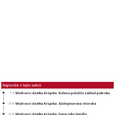
Najnovšie v tejto sekcii
Múdrosci dzetka Krúpika: Koleso položilo základ pokroku
1.9.
Múdrosci dzetka Krúpika: Alzhejmerová choroba
25.8.
Múdrosci dzetka Krúpika: Dane jako lepidlo
22.8.