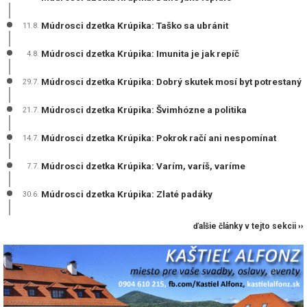
Múdrosci dzetka Krúpika: Taško sa ubránit
11.8.
Múdrosci dzetka Krúpika: Imunita je jak repíč
4.8.
Múdrosci dzetka Krúpika: Dobrý skutek mosí byt potrestaný
29.7.
Múdrosci dzetka Krúpika: Švimhózne a politika
21.7.
Múdrosci dzetka Krúpika: Pokrok račí ani nespomínat
14.7.
Múdrosci dzetka Krúpika: Varím, varíš, varíme
7.7.
Múdrosci dzetka Krúpika: Zlaté padáky
30.6.
ďalšie články v tejto sekcii ››