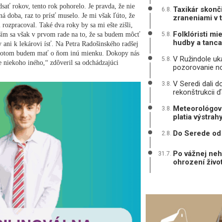
dsať rokov, tento rok pohorelo. Je pravda, že nie
Taxikár skonč
6.8.
á doba, raz to prísť muselo. Je mi však ľúto, že
zraneniami v 
 rozpracoval. Také dva roky by sa mi ešte zišli,
Folklóristi mi
ím sa však v prvom rade na to, že sa budem môcť
5.8.
hudby a tanca
 ani k lekárovi ísť. Na Petra Radošinského radšej
a potom budem mať o ňom inú mienku. Dokopy nás
V Ružindole uká
5.8.
e niekoho iného,“ zdôveril sa odchádzajúci
pozorovanie n
V Seredi dali d
3.8.
rekonštrukcii ď
Meteorológovi
3.8.
platia výstrah
Do Serede od 
2.8.
Po vážnej neh
31.7.
ohrození živo