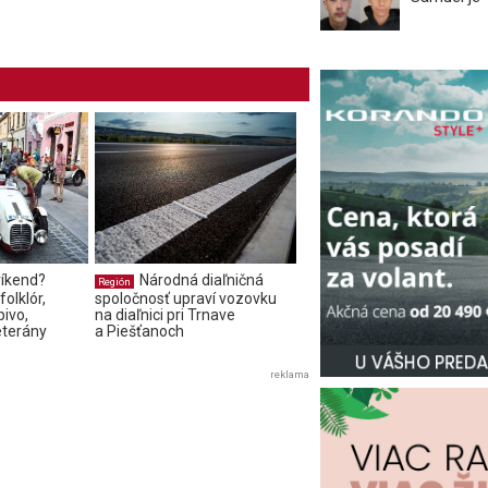
íkend?
Národná diaľničná
Región
olklór,
spoločnosť upraví vozovku
pivo,
na diaľnici pri Trnave
eterány
a Piešťanoch
reklama