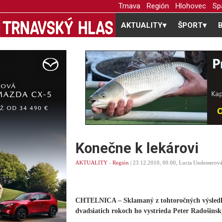
Trnava
Región
Hlohovec
Sp
AKTUALITY
▾
ŠPORT
▾
Konečne k lekárovi
AKTUALITY
-
Región
| 23.12.2010, 00.00, Lucia Undesserov
CHTELNICA – Sklamaný z tohtoročných výsledko
dvadsiatich rokoch ho vystrieda Peter Radošinsk