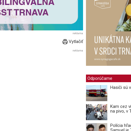
reklama
Vytlačiť
reklama
Odporúčame
Hasiči sú 
Kam cez ví
na pivo, v
Polícia hľ
Samuel je