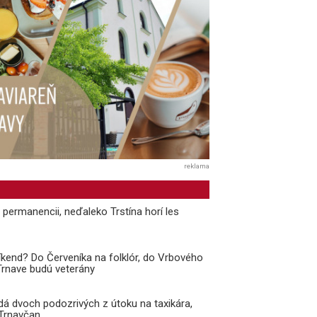
reklama
v permanencii, neďaleko Trstína horí les
kend? Do Červeníka na folklór, do Vrbového
 Trnave budú veterány
adá dvoch podozrivých z útoku na taxikára,
 Trnavčan