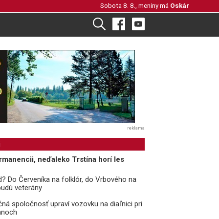
Sobota 8. 8., meniny má
Oskár
reklama
i
rmanencii, neďaleko Trstína horí les
? Do Červeníka na folklór, do Vrbového na
 budú veterány
čná spoločnosť upraví vozovku na diaľnici pri
anoch