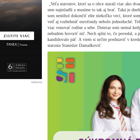
„Veľa starostov, ktorí sa o obce starali viac ako dva
sme najmladší a musíme to tak aj brať. Taká je dnešn
som nestihol dokončiť ešte niekoľko vecí, ktoré som
veď aj rozbehnúť eurofondy nebolo jednoduché. Teš
viac venovať rodine a sebe. Doteraz som nemal kedy
nebudem hovoriť nič. Nech splní to, čo povedal, 
kandidovalo päť. A viem si určite predstaviť v kresl
starosta Stanislav Damaškovič.
reklama