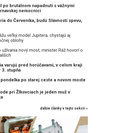
il po brutálnom napadnutí s vážnymi
trnavskej nemocnici
eria do Červeníka, budú Slávností spevu,
žu veľký model Jupitera, chystajú aj
očnej oblohy
o užívania nový most, minister Ráž hovorí o
alších
a varujú pred horúčavami, v celom kraji
y 3. stupňa
pondelka po starej ceste a novom moste
ode pri Žlkovciach je jeden muž v
ta
ďalšie články v tejto sekcii ››