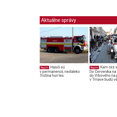
Aktuálne správy
Hasiči sú
Kam cez v
Región
Región
v permanencii, neďaleko
Do Červeníka na f
Trstína horí les
do Vrbového na 
v Trnave budú v