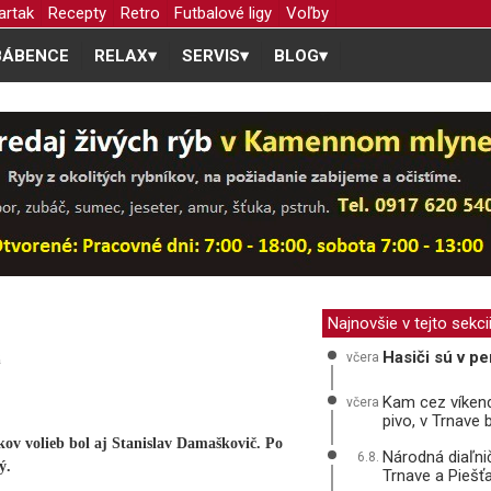
artak
Recepty
Retro
Futbalové ligy
Voľby
BÁBENCE
RELAX
▾
SERVIS
▾
BLOG
▾
Najnovšie v tejto sekci
Hasiči sú v pe
včera
á
Kam cez víkend
včera
pivo, v Trnave
v volieb bol aj Stanislav Damaškovič. Po
Národná diaľni
6.8.
ý.
Trnave a Piešť