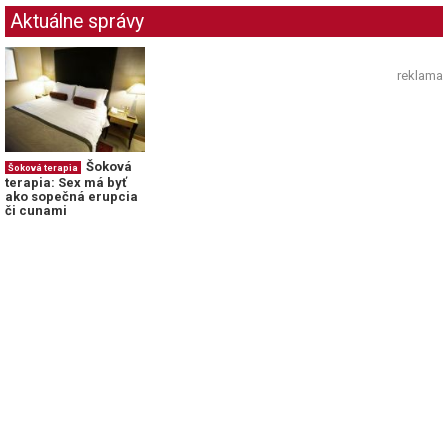
Aktuálne správy
reklama
Šoková
Šoková terapia
terapia: Sex má byť
ako sopečná erupcia
či cunami