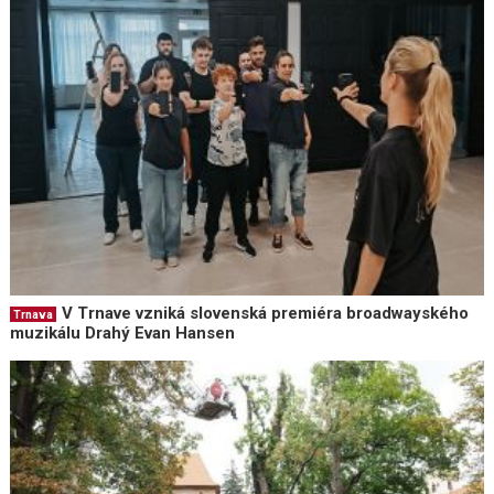
V Trnave vzniká slovenská premiéra broadwayského
Trnava
muzikálu Drahý Evan Hansen