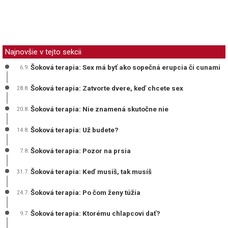
Najnovšie v tejto sekcii
Šoková terapia: Sex má byť ako sopečná erupcia či cunami
6.9.
Šoková terapia: Zatvorte dvere, keď chcete sex
28.8.
Šoková terapia: Nie znamená skutočne nie
20.8.
Šoková terapia: Už budete?
14.8.
Šoková terapia: Pozor na prsia
7.8.
Šoková terapia: Keď musíš, tak musíš
31.7.
Šoková terapia: Po čom ženy túžia
24.7.
Šoková terapia: Ktorému chlapcovi dať?
9.7.