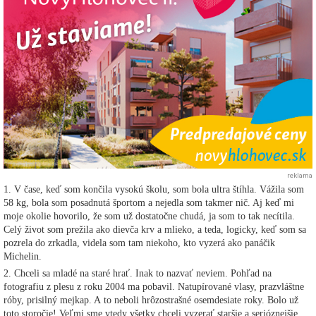
reklama
1. V čase, keď som končila vysokú školu, som bola ultra štíhla. Vážila som
58 kg, bola som posadnutá športom a nejedla som takmer nič. Aj keď mi
moje okolie hovorilo, že som už dostatočne chudá, ja som to tak necítila.
Celý život som prežila ako dievča krv a mlieko, a teda, logicky, keď som sa
pozrela do zrkadla, videla som tam niekoho, kto vyzerá ako panáčik
Michelin.
2. Chceli sa mladé na staré hrať. Inak to nazvať neviem. Pohľad na
fotografiu z plesu z roku 2004 ma pobavil. Natupírované vlasy, prazvláštne
róby, prisilný mejkap. A to neboli hrôzostrašné osemdesiate roky. Bolo už
toto storočie! Veľmi sme vtedy všetky chceli vyzerať staršie a serióznejšie