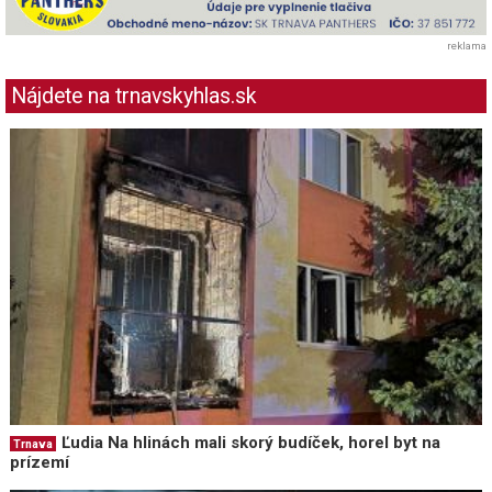
reklama
Nájdete na trnavskyhlas.sk
Ľudia Na hlinách mali skorý budíček, horel byt na
Trnava
prízemí