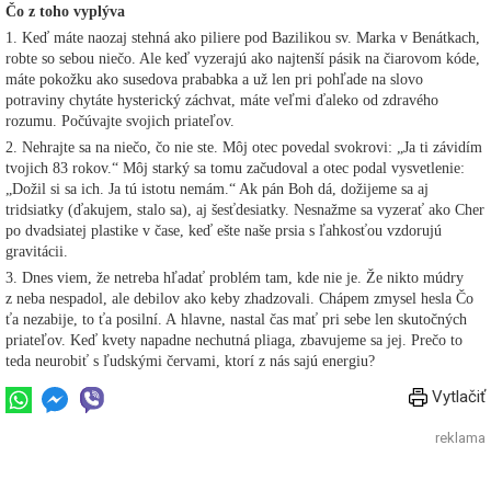
Čo z toho vyplýva
1. Keď máte naozaj stehná ako piliere pod Bazilikou sv. Marka v Benátkach,
robte so sebou niečo. Ale keď vyzerajú ako najtenší pásik na čiarovom kóde,
máte pokožku ako susedova prababka a už len pri pohľade na slovo
potraviny chytáte hysterický záchvat, máte veľmi ďaleko od zdravého
rozumu. Počúvajte svojich priateľov.
2. Nehrajte sa na niečo, čo nie ste. Môj otec povedal svokrovi: „Ja ti závidím
tvojich 83 rokov.“ Môj starký sa tomu začudoval a otec podal vysvetlenie:
„Dožil si sa ich. Ja tú istotu nemám.“ Ak pán Boh dá, dožijeme sa aj
tridsiatky (ďakujem, stalo sa), aj šesťdesiatky. Nesnažme sa vyzerať ako Cher
po dvadsiatej plastike v čase, keď ešte naše prsia s ľahkosťou vzdorujú
gravitácii.
3. Dnes viem, že netreba hľadať problém tam, kde nie je. Že nikto múdry
z neba nespadol, ale debilov ako keby zhadzovali. Chápem zmysel hesla Čo
ťa nezabije, to ťa posilní. A hlavne, nastal čas mať pri sebe len skutočných
priateľov. Keď kvety napadne nechutná pliaga, zbavujeme sa jej. Prečo to
teda neurobiť s ľudskými červami, ktorí z nás sajú energiu?
Vytlačiť
reklama