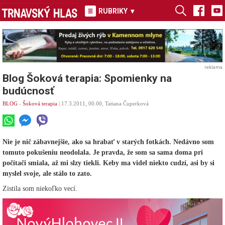
RUBRIKY
▾
reklama
Blog Šoková terapia: Spomienky na
budúcnosť
BLOG
-
Šoková terapia
| 17.3.2011, 00.00, Tatiana Čuperková
Nie je nič zábavnejšie, ako sa hrabať v starých fotkách. Nedávno som
tomuto pokušeniu neodolala. Je pravda, že som sa sama doma pri
počítači smiala, až mi slzy tiekli. Keby ma videl niekto cudzí, asi by si
myslel svoje, ale stálo to zato.
Zistila som niekoľko vecí.