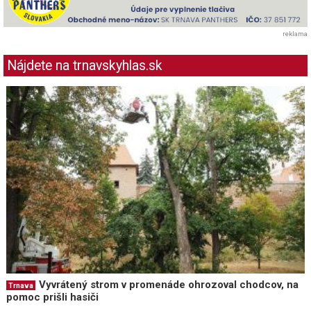
reklama
Nájdete na trnavskyhlas.sk
Vyvrátený strom v promenáde ohrozoval chodcov, na
Trnava
pomoc prišli hasiči