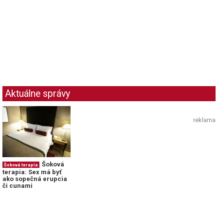
Aktuálne správy
reklama
Šoková
Šoková terapia
terapia: Sex má byť
ako sopečná erupcia
či cunami