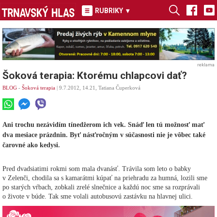
RUBRIKY
▾
reklama
Šoková terapia: Ktorému chlapcovi dať?
BLOG
-
Šoková terapia
| 9.7.2012, 14.21, Tatiana Čuperková
Ani trochu nezávidím tínedžerom ich vek. Snáď len tú možnosť mať
dva mesiace prázdnin. Byť násťročným v súčasnosti nie je vôbec také
čarovné ako kedysi.
Pred dvadsiatimi rokmi som mala dvanásť. Trávila som leto o babky
v Zelenči, chodila sa s kamarátmi kúpať na priehradu za humná, lozili sme
po starých vŕbach, zobkali zrelé slnečnice a každú noc sme sa rozprávali
o živote v búde. Tak sme volali autobusovú zastávku na hlavnej ulici.