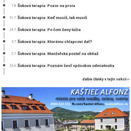
Šoková terapia: Pozor na prsia
7.8.
Šoková terapia: Keď musíš, tak musíš
31.7.
Šoková terapia: Po čom ženy túžia
24.7.
Šoková terapia: Ktorému chlapcovi dať?
9.7.
Šoková terapia: Manželská posteľ na obtiaž
2.7.
Šoková terapia: Poznám šesť spôsobov odmietnutia
25.6.
ďalšie články v tejto sekcii ››