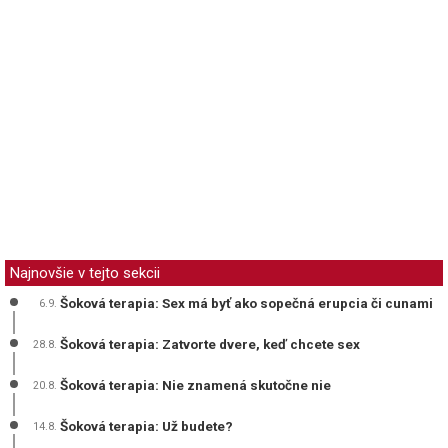
Najnovšie v tejto sekcii
Šoková terapia: Sex má byť ako sopečná erupcia či cunami
6.9.
Šoková terapia: Zatvorte dvere, keď chcete sex
28.8.
Šoková terapia: Nie znamená skutočne nie
20.8.
Šoková terapia: Už budete?
14.8.