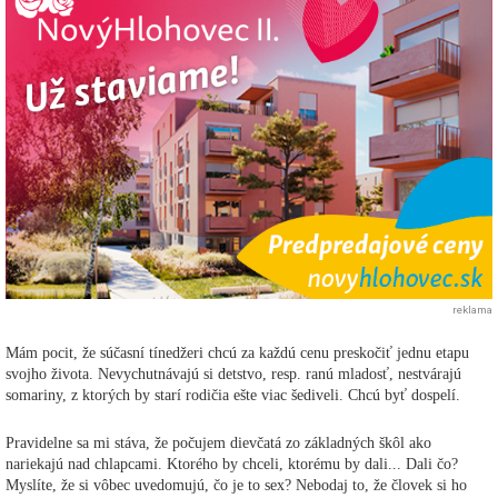
reklama
Mám pocit, že súčasní tínedžeri chcú za každú cenu preskočiť jednu etapu
svojho života. Nevychutnávajú si detstvo, resp. ranú mladosť, nestvárajú
somariny, z ktorých by starí rodičia ešte viac šediveli. Chcú byť dospelí.
Pravidelne sa mi stáva, že počujem dievčatá zo základných škôl ako
nariekajú nad chlapcami. Ktorého by chceli, ktorému by dali... Dali čo?
Myslíte, že si vôbec uvedomujú, čo je to sex? Nebodaj to, že človek si ho