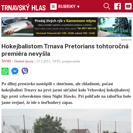
RUBRIKY
▾
reklama
Hokejbalistom Trnava Pretorians tohtoročná
premiéra nevyšla
ŠPORT
-
Ostatné športy
| 13.2.2011, 14.05, prispievatelia
Po dlhej prestávke nastúpili v slnečnom, ale chladnom, počasí
hokejbalisti Trnavy na prvé jarné súťažné kolo Vrbovskej hokejbalovej
ligy proti vrbovskému tímu Night Hawks. Pri pohľade na tabuľku bolo
jasne zrejmé, že ide o šesťbodový zápas.