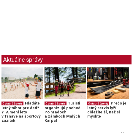
Aktuálne správy
Hľadáte
Turisti
Prečo je
Ostatné športy
Ostatné športy
Ostatné športy
letný tábor pre deti?
organizujú pochod
letný servis lyží
YTA mení leto
Po hradoch
dôležitejší, než si
v Trnave na športový
a zámkoch Malých
myslíte
zážitok
Karpát