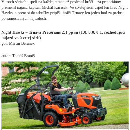
V troch sériach uspeli na každej strane až poslední hráči – za pretoriánov
premenil nájazd kapitán Michal Karásek. Vo štvrtej sérií uspel len hráč Night
Hawks, a preto si do tabuľky pripíšu hráči Trnavy len jeden bod za prehru
po samostatných nájazdoch.
Night Hawks – Trnava Pretorians 2:1 pp sn (1:0, 0:0, 0:1, rozhodujúci
nájazd vo štvrtej sérií)
gól: Martin Beránek
autor: Tomáš Braniš