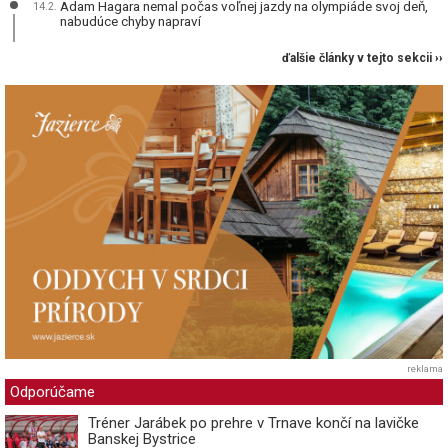
Adam Hagara nemal počas voľnej jazdy na olympiáde svoj deň,
14.2.
nabudúce chyby napraví
ďalšie články v tejto sekcii ››
reklama
Odporúčame
Tréner Jarábek po prehre v Trnave končí na lavičke
Banskej Bystrice