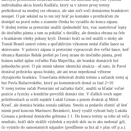
individuálna akcia Jozefa Kudláča, ktorý sa v závere prvej tretiny
preštrikoval na modrej cez obrancu, ale sám zoči-voči domácemu brankárovi
neuspel. O pár sekúnd na to ten istý hráč po kontakte s protihráčom zle
dostúpil na pravú nohu a zranenie členka ho vyradilo do konca zápasu.
V druhej tretine sa pretoriáni snažili zjednodušiť hru, viac nastrelovať lopty
do útočného pásma a tam sa pokúšať o dorážky, ale domáca obrana na čele
s brankárom všetky pokusy kryli. Domáci hráči sa tiež snažili o útoky ale
Tomáš Braniš zastrel roletu a spoľahlivým výkonom nedal ďalšie šance na
skórovanie. V polovici zápasu si pretoriáni vypracovali dve veľké šance, keď
obranca Rastislav Rehák prešiel po ľavej strane do útočného pásma, pred
bránou našiel úplne voľného Pala Majerčíka, ale brankár domácich bol
jednoducho proti. O pár minút takmer identická situácia - až nato, že Pavol
dostával prihrávku spoza bránky, ale ani teraz neprekonal výborne
chytajúceho brankára. Trnavčania dohrávali druhú tretinu a začiatok tretej aj
bez Pavla Ružarovského, ktorý po komentároch dostal za faul 2+10.
V tretej tretine začali Pretoriáni od začiatku tlačiť, snažili sa hľadať voľné
pozície a fyzicky a kondične prevýšili domáci tím. V ďalších troch super
príležitostiach sa ocitli najskôr Lukáš Grman a potom dvakrát aj Miloš
Kyseľ, ale domáca bránka zostala zakliata. Smolu sa podarilo zlomiť až šesť
minút pred koncom Martinovi Beránkovi, ktorý využil vyhraté buly Lukáša
Grmana a prekonal domáceho gólmana 1:1. Do konca tretiny sa toho už veľa
neudialo, hráči skôr strážili výsledok a mysleli skôr na to ako nedostať gól,
čo vyústilo do samostatných nájazdov (predĺženie sa hrá až v play off p.a.).