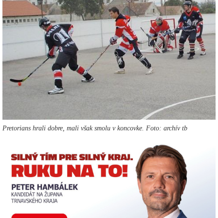
Pretorians hrali dobre, mali však smolu v koncovke. Foto: archív tb