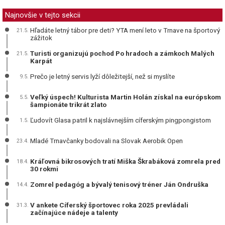
Najnovšie v tejto sekcii
Hľadáte letný tábor pre deti? YTA mení leto v Trnave na športový
21.5.
zážitok
Turisti organizujú pochod Po hradoch a zámkoch Malých
21.5.
Karpát
Prečo je letný servis lyží dôležitejší, než si myslíte
9.5.
Veľký úspech! Kulturista Martin Holán získal na európskom
5.5.
šampionáte trikrát zlato
Ľudovít Glasa patril k najslávnejším cíferským pingpongistom
1.5.
Mladé Trnavčanky bodovali na Slovak Aerobik Open
23.4.
Kráľovná bikrosových tratí Miška Škrabáková zomrela pred
18.4.
30 rokmi
Zomrel pedagóg a bývalý tenisový tréner Ján Ondruška
14.4.
V ankete Cíferský športovec roka 2025 prevládali
31.3.
začínajúce nádeje a talenty