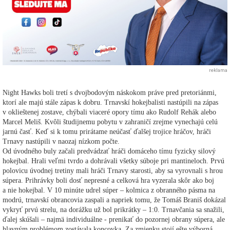
reklama
Night Hawks boli tretí s dvojbodovým náskokom práve pred pretoriánmi,
ktorí ale majú stále zápas k dobru. Trnavskí hokejbalisti nastúpili na zápas
v oklieštenej zostave, chýbali viaceré opory tímu ako Rudolf Rehák alebo
Marcel Meliš. Kvôli študijnemu pobytu v zahraničí zrejme vynechajú celú
jarnú časť. Keď si k tomu prirátame neúčasť ďalšej trojice hráčov, hráči
Trnavy nastúpili v naozaj nízkom počte.
Od úvodného buly začali predvádzať hráči domáceho tímu fyzicky silový
hokejbal. Hrali veľmi tvrdo a dohrávali všetky súboje pri mantineloch. Prvú
polovicu úvodnej tretiny mali hráči Trnavy starosti, aby sa vyrovnali s hrou
súpera. Prihrávky boli dosť nepresné a celková hra vyzerala skôr ako boj
a nie hokejbal. V 10 minúte udrel súper – kolmica z obranného pásma na
modrú, trnavskí obrancovia zaspali a napriek tomu, že Tomáš Braniš dokázal
vykryť prvú strelu, na dorážku už bol prikrátky – 1:0. Trnavčania sa snažili,
ďalej skúšali – najmä individuálne - prenikať do pozornej obrany súpera, ale
hlavným problémom zostávala koncovka. Za zmienku stojí ešte výborná