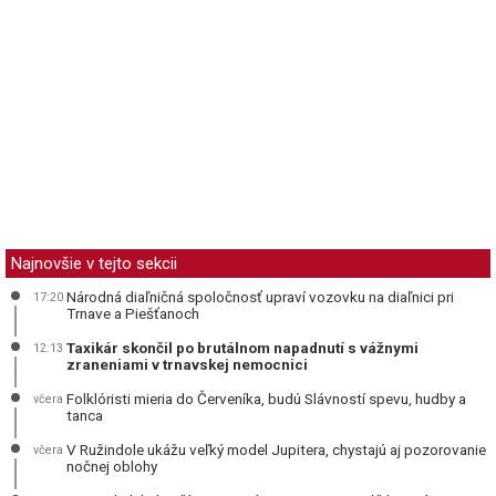
Najnovšie v tejto sekcii
Národná diaľničná spoločnosť upraví vozovku na diaľnici pri
17:20
Trnave a Piešťanoch
Taxikár skončil po brutálnom napadnutí s vážnymi
12:13
zraneniami v trnavskej nemocnici
Folklóristi mieria do Červeníka, budú Slávností spevu, hudby a
včera
tanca
V Ružindole ukážu veľký model Jupitera, chystajú aj pozorovanie
včera
nočnej oblohy