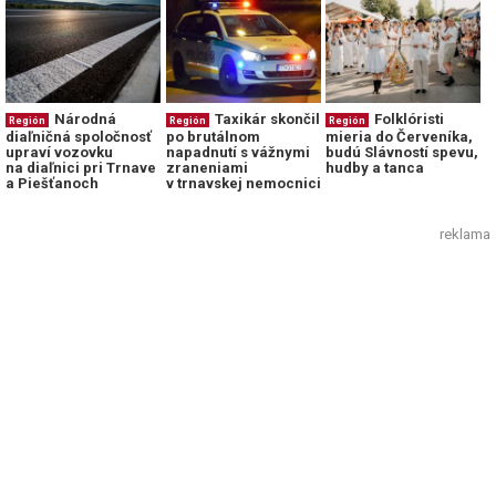
Národná
Taxikár skončil
Folklóristi
Región
Región
Región
diaľničná spoločnosť
po brutálnom
mieria do Červeníka,
upraví vozovku
napadnutí s vážnymi
budú Slávností spevu,
na diaľnici pri Trnave
zraneniami
hudby a tanca
a Piešťanoch
v trnavskej nemocnici
reklama