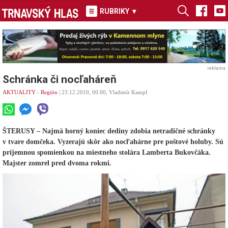
RUBRIKY
▾
reklama
Schránka či nocľaháreň
AKTUALITY
-
Región
| 23.12.2010, 00.00, Vladimír Kampf
ŠTERUSY – Najmä horný koniec dediny zdobia netradičné schránky
v tvare domčeka. Vyzerajú skôr ako nocľahárne pre poštové holuby. Sú
príjemnou spomienkou na miestneho stolára Lamberta Bukovčáka.
Majster zomrel pred dvoma rokmi.