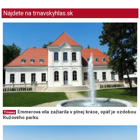
Nájdete na trnavskyhlas.sk
Emmerova vila zažiarila v plnej kráse, opäť je ozdobou
Trnava
Ružového parku