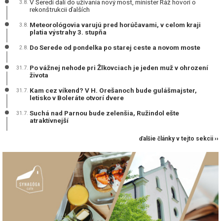
V Seredi dali do užívania nový most, minister Ráž hovorí o
3.8.
rekonštrukcii ďalších
Meteorológovia varujú pred horúčavami, v celom kraji
3.8.
platia výstrahy 3. stupňa
Do Serede od pondelka po starej ceste a novom moste
2.8.
Po vážnej nehode pri Žlkovciach je jeden muž v ohrození
31.7.
života
Kam cez víkend? V H. Orešanoch bude gulášmajster,
31.7.
letisko v Boleráte otvorí dvere
Suchá nad Parnou bude zelenšia, Ružindol ešte
31.7.
atraktívnejší
ďalšie články v tejto sekcii ››