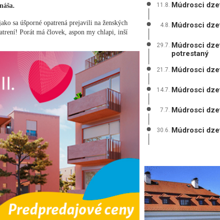
Múdrosci dzet
11.8.
náša.
jako sa úšporné opatrená prejavili na ženských
Múdrosci dzetk
4.8.
trení! Porát má človek, aspon my chlapi, inší
Múdrosci dzet
29.7.
potrestaný
Múdrosci dzet
21.7.
Múdrosci dzet
14.7.
Múdrosci dzet
7.7.
Múdrosci dzet
30.6.