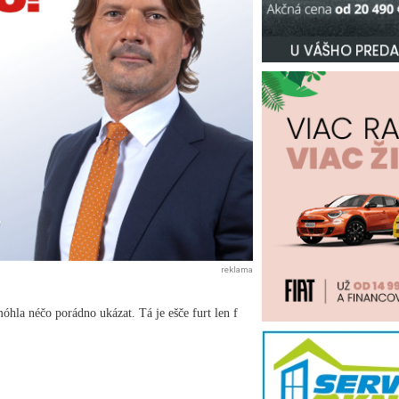
reklama
óhla néčo porádno ukázat. Tá je ešče furt len f