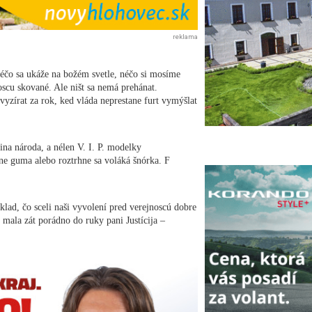
reklama
Néčo sa ukáže na božém svetle, néčo si mosíme
oscu skované. Ale ništ sa nemá prehánat.
vyzírat za rok, ked vláda neprestane furt vymýšlat
na národa, a nélen V. I. P. modelky
kne guma alebo roztrhne sa voláká šnórka. F
ríklad, čo sceli naši vyvolení pred verejnoscú dobre
 mala zát porádno do ruky pani Justícija –