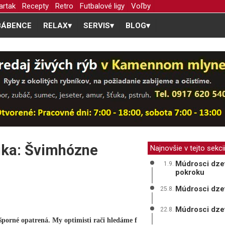
artak
Recepty
Retro
Futbalové ligy
Voľby
BÁBENCE
RELAX
▾
SERVIS
▾
BLOG
▾
ika: Švimhózne
Najnovšie v tejto sekci
Múdrosci dzet
1.9.
pokroku
Múdrosci dze
25.8.
Múdrosci dzet
22.8.
úšporné opatrená. My optimisti rači hledáme f