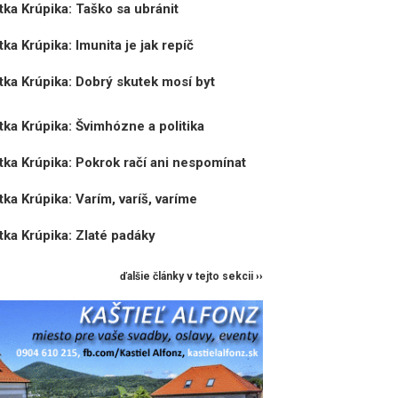
ka Krúpika: Taško sa ubránit
a Krúpika: Imunita je jak repíč
ka Krúpika: Dobrý skutek mosí byt
ka Krúpika: Švimhózne a politika
ka Krúpika: Pokrok račí ani nespomínat
ka Krúpika: Varím, varíš, varíme
ka Krúpika: Zlaté padáky
ďalšie články v tejto sekcii ››