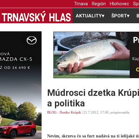
Trnava
Región
Hlohovec
Sp
AKTUALITY
▾
ŠPORT
▾
Múdrosci dzetka Krúp
a politika
BLOG
-
Dzetko Krúpik
| 21.7.2012, 17.00, prispievatelia
Nevím, skrzeva čo sa furt nadává na tí šelijaké 