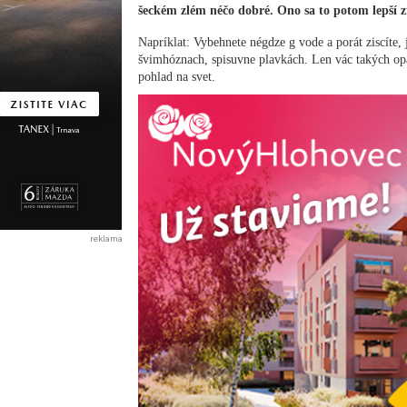
šeckém zlém néčo dobré. Ono sa to potom lepší z
Napríklat: Vybehnete négdze g vode a porát ziscíte, 
švimhóznach, spisuvne plavkách. Len vác takých opa
pohlad na svet.
reklama