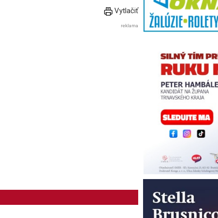
Vytlačiť
reklama