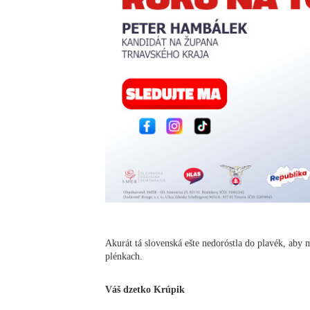
Akurát tá slovenská ešte nedoróstla do plavék, aby m
plénkach.
Váš dzetko Krúpik