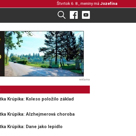
Štvrtok 6. 8., meniny má
Jozefína
reklama
i
ka Krúpika: Koleso položilo základ
tka Krúpika: Alzhejmerová choroba
ka Krúpika: Dane jako lepidlo