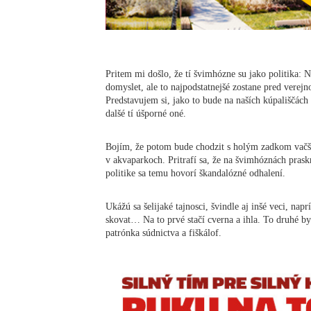
Pritem mi došlo, že tí švimhózne su jako politika: 
domyslet, ale to najpodstatnejšé zostane pred verejn
Predstavujem si, jako to bude na naších kúpališčách 
dalšé tí úšporné oné.
Bojím, že potom bude chodzit s holým zadkom vačši
v akvaparkoch. Pritrafí sa, že na švimhóznách pras
politike sa temu hovorí škandalózné odhalení.
Ukážú sa šelijaké tajnosci, švindle aj inšé veci, nap
skovat… Na to prvé stačí cverna a ihla. To druhé by
patrónka súdnictva a fiškálof.